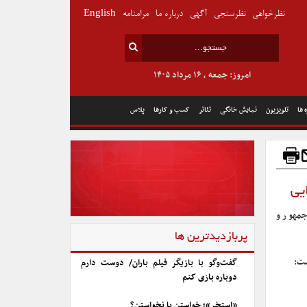
نظرخواهی
نظرسنجی
آگهی
درباره ما
مرامنامه
English
امروز: جمعه , ۱۶ مرداد ۱۴۰۵
 ها
تلویزیون
نمایش خانگی
تئاتر
کسب و کارها
پلاس
یی
جمهور و
پربازدیدترین ها
ست:
گفت‌وگو با بازیگر فیلم باران/ دوست دارم
دوباره بازی کنم
«استخر»؛ خواستن یا نخواستن؟