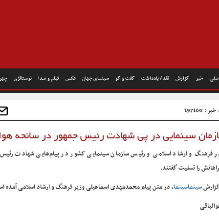
صلی
خبر
گزارش
نقد / یادداشت
گفت و گو
سینمای جهان
عکس
فیلم و صدا
نوستالژی
چهره
ر : 197160
ازمان سینمایی در پی شهادت رئیس جمهور در سانحه هوا
ر فرهنگ و ارشاد اسلامی و رئیس سازمان سینمایی کشور در پیام‌هایی شهادت رئیس‌
اهانش را تسلیت گفتند.
گزارش
سینماسینما
، در متن پیام محمدمهدی اسماعیلی وزیر فرهنگ و ارشاد اسلامی آمده ا
والباقی