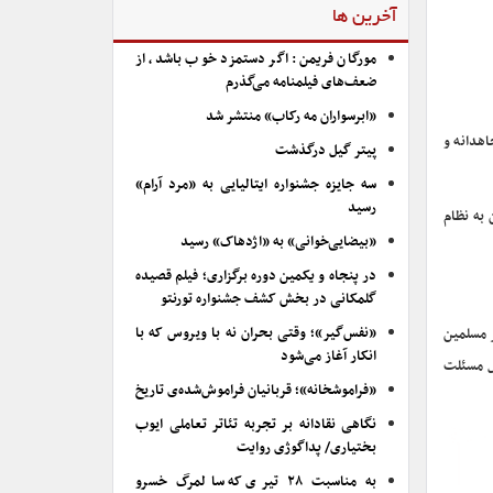
آخرین ها
مورگان فریمن: اگر دستمزد خوب باشد، از
ضعف‌های فیلمنامه می‌گذرم
«ابرسواران مه رکاب» منتشر شد
اهدانه و
پیتر گیل درگذشت
سه جایزه جشنواره ایتالیایی به «مرد آرام»
رسید
به نظام
«بیضایی‌خوانی» به «اژدهاک» رسید
در پنجاه و یکمین دوره برگزاری؛ فیلم قصیده
گلمکانی در بخش کشف جشنواره تورنتو
«نفس‌گیر»؛ وقتی بحران نه با ویروس که با
 مسلمین
انکار آغاز می‌شود
ل مسئلت
«فراموشخانه»؛ قربانیان فراموش‌شده‌ی تاریخ
نگاهی نقادانه بر تجربه تئاتر تعاملی ایوب
بختیاری/ پداگوژی روایت
به مناسبت ۲۸ تیری که سالمرگ خسرو