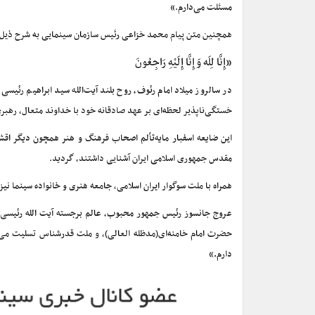
مسئلت ‌می‌دارم.»
همچنین متن پیام محمد خزاعی رئیس سازمان سینمایی به شرح ذیل
«إِنَّا لِلَه وَ إِنَّا إِلَیْهِ رَاجِعُونَ
در سالروز میلاد امام رئوف، روح بلند آیت‌الله سید ابراهیم رئی
خستگی‌ناپذیر لحظه‌ای بر عهد صادقانه خود با خداوند متعال، رهبری
این ضایعه اسفبار مایه‌تألم اصحاب فرهنگ و هنر همچون دیگر اق
مقدس جمهوری اسلامی ایران آشنایی داشتند، گردید.
همراه با ملت سوگوار ایران اسلامی، جامعه هنری و خانواده سینما ن
عروج جانسوز رئیس جمهور محبوب، عالم برجسته آیت الله رئیسی رح
حضرت امام خامنه‌ای(مدظله العالی)، و ملت قدرشناس تسلیت می‌
دارم.»