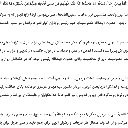
الْمُؤْمِنِینَ رِجَالٌ صَدَقُوا مَا عَاهَدُوا اللَّهَ عَلَیْهِ فَمِنْهُمْ مَنْ قَضَی نَحْبَهُوَ مِنْهُمْ مَنْ یَنْتَظِرُ وَ مَا بَدَّلُوا تَ
سالروز ولادت هشتمین نور امامت، معین‌الضعفاء علی‌بن‌موسی‌الرضا (ع) ناباورانه به سو
ناپذیر، حضرت آیت‌الله دکتر سیدابراهیم رئیسی و یاران گران‌قدر همراهش در مسیر خدمت
 جهاد عملی و نظری بوده‌ام و گواه هرلحظه تلاش بی‌وقفه‌شان برای عزت و کرامت ولی‌نع
رضوی‌اش پذیرا شده است. اخلاص در فعل و صداقت در قول، حکمت در تدبیر و درایت در ت
چند خصوصیت بارز از شخصیت والای حضرت آیت‌الله رئیسی بوده که در فقدانش روح و 
لابی و وزیر امورخارجه دولت مردمی، سید محبوب آیت‌الله سیدمحمدعلی آل‌هاشم نماینده
برومند و تلاشگر آذربایجان شرقی، سردار دلسوز سیدمهدی موسوی فرمانده یگان حفاظت رئی
نوش و سرگرد فنی بهروز قدیمی، نیز قلب همۀ خدمتگزاران و دلبستگان این نظام مقدس را
لله رئیسی و عزیزان دیگر را به پیشگاه معظم قائم‌ آل‌محمد (عج)، مقام معظم رهبری، م
 می‌کنم و از خداوند متعال علو درجات و رضوان الهی برای جمع فقید و صبر جزیل برای با