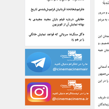
بْدِیلًا
«فراموشخانه»؛ قربانیان فراموش‌شده‌ی تاریخ
گ و سرور
حقایقی درباره فیلم باران مجید مجیدی به
 به مردم
بهانه نمایش آن از تلویزیون
«گل سنگ»؛ سریالی که قواعد نمایش خانگی
متان این
را بر هم زد
صمیم، و
جان همه
 آسمانی
س‌جمهور
 در این
لت شریف
زماندگان