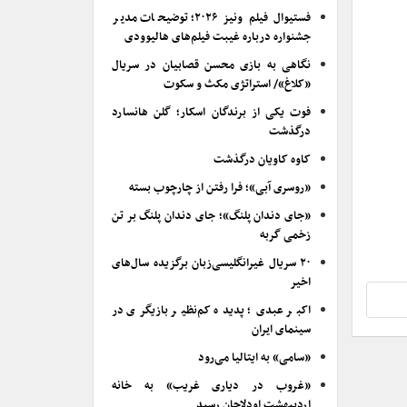
فستیوال فیلم ونیز ۲۰۲۶؛ توضیحات مدیر
جشنواره درباره غیبت فیلم‌های هالیوودی
نگاهی به بازی محسن قصابیان در سریال
«کلاغ»/ استراتژی مکث و سکوت
فوت یکی از برندگان اسکار؛ گلن هانسارد
درگذشت
کاوه کاویان درگذشت
«روسری آبی»؛ فرا رفتن از چارچوب بسته
«جای دندان پلنگ»؛ جای دندان پلنگ بر تن
زخمی گربه
۲۰ سریال غیرانگلیسی‌زبان برگزیده سال‌های
اخیر
اکبر عبدی؛ پدیده کم‌نظیر بازیگری در
سینمای ایران
«سامی» به ایتالیا می‌رود
«غروب در دیاری غریب» به خانه
اردیبهشت اودلاجان رسید