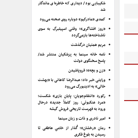
شکیبایی بود/ دیداری که خاطره‌ای ماندگار
شد
کمدی «مادرکیو» دوباره روی صحنه می‌رود
«روز افشاگری»؛ وقتی اسپیلبرگ به سوی
ناشناخته‌ها بازمی‌گردد
مریم همتیان درگذشت
نامه خانه سینما به پزشکیان منتشر شد/
پاسخ سخنگوی دولت
«زن و بچه»؛ فروپاشیدن
ورایتی خبر داد؛ عبدالرضا کاهانی با «بهشت
خالی» به ادینبورگ می‌رود
رکورد «انتقام‌جویان: پایان بازی» شکست؛
«مرد عنکبوتی: روز کاملاً جدید» درحال
ورود به فهرست تاریخی فروش گیشه
امیر نادری و ذات و زبان سینما
رمان «رخشان»؛ گُذار از خامیِ عاطفی تا
رسیدن به بلوغ فکری