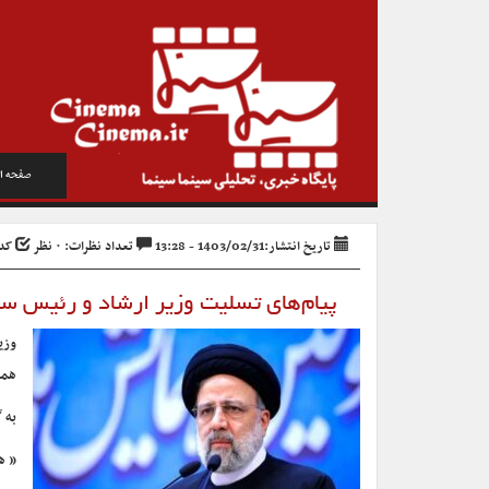
صفحه ا
تاریخ انتشار:1403/02/31 - 13:28
تعداد نظرات: ۰ نظر
کد خب
پیام‌های تسلیت وزیر ارشاد و رئیس س
وزی
همر
به 
« ه