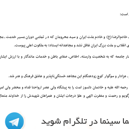
 است:
سی، خادم‌الرضا (ع) و خادم ملت ایران و سید محرومان که در تمامی دوران مسیر خدمت، مج
 انقلاب و ملت بزرگ ایران غافل نشد و مجاهدانه ایستاد؛ به ملکوت اعلی پیوست.
شار جامعه که به شخصیت وارسته، اخلاص، صفای باطن و خدمات ماندگار و با ارزش ایشان 
یز، عزادار و سوگوار کوچ زودهنگام این مجاهد خستگی‌ناپذیر و عاشق فرهنگ و هنر شد.
مه الله علیه و خادمان دلسوز امت را به پیشگاه ولی عصر ارواحنا فداه و محضر ولی امر
گویم و رحمت و مغفرت الهی و علوّ درجات ایشان و همراهان شهیدش را از خداوند متعا