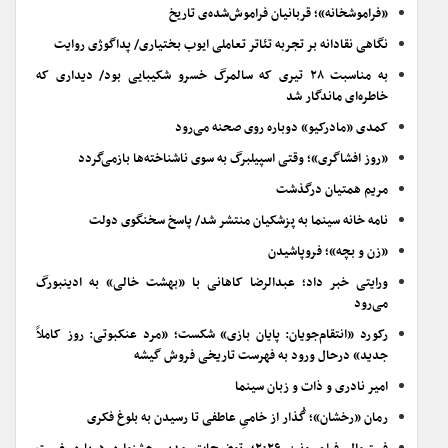
«فراموشخانه»؛ قربانیان فراموش‌شده‌ی تاریخ
نگاهی نقادانه بر تجربه تئاتر تعاملی ایوب بختیاری/ پداگوژی روایت
به مناسبت ۲۸ تیری که سالمرگ خسرو شکیبایی بود/ دیداری که
خاطره‌ای ماندگار شد
کمدی «مادرکیو» دوباره روی صحنه می‌رود
«روز افشاگری»؛ وقتی اسپیلبرگ به سوی ناشناخته‌ها بازمی‌گردد
مریم همتیان درگذشت
نامه خانه سینما به پزشکیان منتشر شد/ پاسخ سخنگوی دولت
«زن و بچه»؛ فروپاشیدن
ورایتی خبر داد؛ عبدالرضا کاهانی با «بهشت خالی» به ادینبورگ
می‌رود
رکورد «انتقام‌جویان: پایان بازی» شکست؛ «مرد عنکبوتی: روز کاملاً
جدید» درحال ورود به فهرست تاریخی فروش گیشه
امیر نادری و ذات و زبان سینما
رمان «رخشان»؛ گُذار از خامیِ عاطفی تا رسیدن به بلوغ فکری