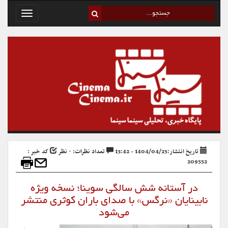
Toggle
avigation
تاریخ انتشار:1404/04/25 - 13:42
تعداد نظرات: ۰ نظر
کد خبر :
209552
در آستانه شش سالگی سوینا؛ نسخه ویژه
نابینایان «نرگس» با صدای باران کوثری منتشر
می‌شود