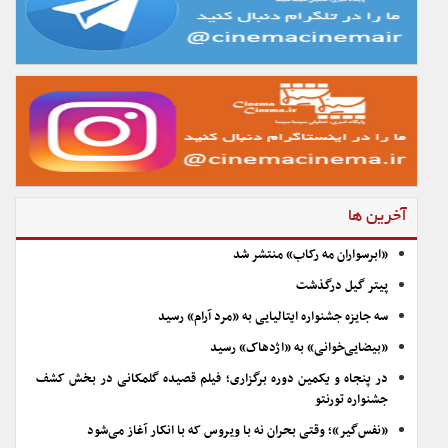
آخرین ها
«ابرسواران مه رکاب» منتشر شد
پیتر گیل درگذشت
سه جایزه جشنواره ایتالیایی به «مرد آرام» رسید
«بیضایی‌خوانی» به «اژدهاک» رسید
در پنجاه و یکمین دوره برگزاری؛ فیلم قصیده گلمکانی در بخش کشف
جشنواره تورنتو
«نفس‌گیر»؛ وقتی بحران نه با ویروس که با انکار آغاز می‌شود