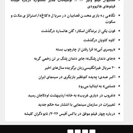
فستیوال فیلم ونیز ۲۰۲۶؛ توضیحات مدیر جشنواره درباره غیبت
فیلم‌های هالیوودی
نگاهی به بازی محسن قصابیان در سریال «کلاغ»/ استراتژی مکث و
سکوت
فوت یکی از برندگان اسکار؛ گلن هانسارد درگذشت
کاوه کاویان درگذشت
«روسری آبی»؛ فرا رفتن از چارچوب بسته
«جای دندان پلنگ»؛ جای دندان پلنگ بر تن زخمی گربه
۲۰ سریال غیرانگلیسی‌زبان برگزیده سال‌های اخیر
اکبر عبدی؛ پدیده کم‌نظیر بازیگری در سینمای ایران
«سامی» به ایتالیا می‌رود
«غروب در دیاری غریب» به خانه اردیبهشت اودلاجان رسید
تغییرات در سازمان سینمایی با انتشار سه حکم جدید
درباره چهار فیلم موفق در باکس آفیس ۲۰۲۶/ نابودگران کلیشه