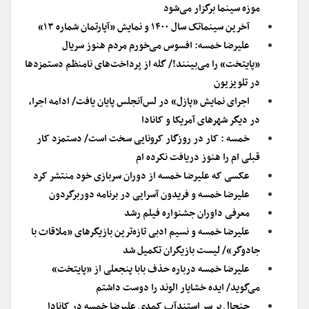
موزه سینما برگزار می‌شود
آخرین سینماتک سال ۱۴۰۰ و نمایش «آپارتمان شماره ۱۳»
علیرضا خمسه: افسوس می‌خورم مردم هنوز سریال
«پایتخت» را می‌بینند!/ گله از پرداخت‌های نامنظم دستمزدها
در تلویزیون
اجرای نمایش «پازل» در لس‌آنجلس پایان یافت/ ادامه اجرا،
در دیگر شهرهای آمریکا و کانادا
خمسه : کار در روزگار کرونایی سخت است/ دستمزد کار
قبلی ام را هنوز دریافت نکرده ام
عکسی که علیرضا خمسه از دوران سربازی خود منتشر کرد
علیرضا خمسه و فریدون آسرایی در برنامه دوربرگردون
معرفی داوران جشنواره فیلم رشد
علیرضا خمسه و نسیم ادبی تازه‌ترین بازیگرهای «ملاقات با
جادوگر»/ لیست بازیگران تکمیل شد
علیرضا خمسه درباره حذف بابا پنجعلی از «پایتخت»
می‌گوید/ ایده خشایار الوند را دوست داشتم
جنجال بر سر استندآپ کمدی علیرضا خمسه در کانادا