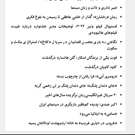
امیر نادری و ذات و زبان سینما
رمان «رخشان»؛ گُذار از خامیِ عاطفی تا رسیدن به بلوغ فکری
فستیوال فیلم ونیز ۲۰۲۶؛ توضیحات مدیر جشنواره درباره غیبت
فیلم‌های هالیوودی
نگاهی به بازی محسن قصابیان در سریال «کلاغ»/ استراتژی مکث و
سکوت
فوت یکی از برندگان اسکار؛ گلن هانسارد درگذشت
کاوه کاویان درگذشت
«روسری آبی»؛ فرا رفتن از چارچوب بسته
«جای دندان پلنگ»؛ جای دندان پلنگ بر تن زخمی گربه
۲۰ سریال غیرانگلیسی‌زبان برگزیده سال‌های اخیر
اکبر عبدی؛ پدیده کم‌نظیر بازیگری در سینمای ایران
«سامی» به ایتالیا می‌رود
«غروب در دیاری غریب» به خانه اردیبهشت اودلاجان رسید