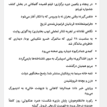
در پنجاه و یکمین دوره برگزاری؛ فیلم قصیده گلمکانی در بخش کشف
جشنواره تورنتو
«نفس‌گیر»؛ وقتی بحران نه با ویروس که با انکار آغاز می‌شود
«فراموشخانه»؛ قربانیان فراموش‌شده‌ی تاریخ
نگاهی نقادانه بر تجربه تئاتر تعاملی ایوب بختیاری/ پداگوژی روایت
به مناسبت ۲۸ تیری که سالمرگ خسرو شکیبایی بود/ دیداری که
خاطره‌ای ماندگار شد
کمدی «مادرکیو» دوباره روی صحنه می‌رود
«روز افشاگری»؛ وقتی اسپیلبرگ به سوی ناشناخته‌ها بازمی‌گردد
مریم همتیان درگذشت
نامه خانه سینما به پزشکیان منتشر شد/ پاسخ سخنگوی دولت
«زن و بچه»؛ فروپاشیدن
ورایتی خبر داد؛ عبدالرضا کاهانی با «بهشت خالی» به ادینبورگ
می‌رود
رکورد «انتقام‌جویان: پایان بازی» شکست؛ «مرد عنکبوتی: روز کاملاً
جدید» درحال ورود به فهرست تاریخی فروش گیشه