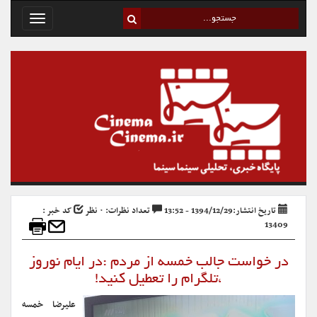
Toggle
avigation
تاریخ انتشار:1394/12/29 - 13:52
تعداد نظرات: ۰ نظر
کد خبر :
13409
در خواست جالب خمسه از مردم :در ایام نوروز
،تلگرام را تعطیل کنید!
علیرضا خمسه