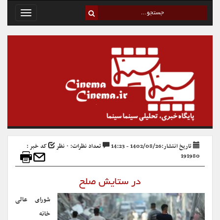
Toggle
avigation
تاریخ انتشار:1402/08/26 - 14:23
تعداد نظرات: ۰ نظر
کد خبر :
191980
در ستایش صلح
شورای عالی
خانه