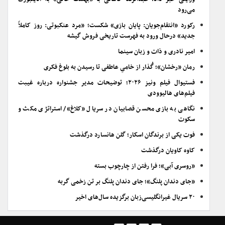
می‌رود
رکورد «انتقام‌جویان: پایان بازی» شکست؛ «مرد عنکبوتی: روز کاملاً
جدید» درحال ورود به فهرست تاریخی فروش گیشه
امیر نادری و ذات و زبان سینما
رمان «رخشان»؛ گُذار از خامیِ عاطفی تا رسیدن به بلوغ فکری
فستیوال فیلم ونیز ۲۰۲۶؛ توضیحات مدیر جشنواره درباره غیبت
فیلم‌های هالیوودی
نگاهی به بازی محسن قصابیان در سریال «کلاغ»/ استراتژی مکث و
سکوت
فوت یکی از برندگان اسکار؛ گلن هانسارد درگذشت
کاوه کاویان درگذشت
«روسری آبی»؛ فرا رفتن از چارچوب بسته
«جای دندان پلنگ»؛ جای دندان پلنگ بر تن زخمی گربه
۲۰ سریال غیرانگلیسی‌زبان برگزیده سال‌های اخیر