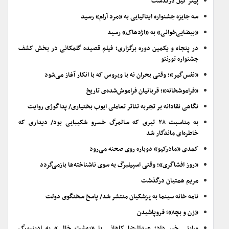
پیتر گیل درگذشت
سه جایزه جشنواره ایتالیایی به «مرد آرام» رسید
«بیضایی‌خوانی» به «اژدهاک» رسید
در پنجاه و یکمین دوره برگزاری؛ فیلم قصیده گلمکانی در بخش کشف
جشنواره تورنتو
«نفس‌گیر»؛ وقتی بحران نه با ویروس که با انکار آغاز می‌شود
«فراموشخانه»؛ قربانیان فراموش‌شده‌ی تاریخ
نگاهی نقادانه بر تجربه تئاتر تعاملی ایوب بختیاری/ پداگوژی روایت
به مناسبت ۲۸ تیری که سالمرگ خسرو شکیبایی بود/ دیداری که
خاطره‌ای ماندگار شد
کمدی «مادرکیو» دوباره روی صحنه می‌رود
«روز افشاگری»؛ وقتی اسپیلبرگ به سوی ناشناخته‌ها بازمی‌گردد
مریم همتیان درگذشت
نامه خانه سینما به پزشکیان منتشر شد/ پاسخ سخنگوی دولت
«زن و بچه»؛ فروپاشیدن
ورایتی خبر داد؛ عبدالرضا کاهانی با «بهشت خالی» به ادینبورگ