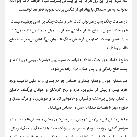
لکه شرم ابدی این روزگار تا ابد بر پیشانی بشریت سیاه خواهد ماند ولو آنکه
بخواهد به هر استدلال یا بهانه‌ای از ننگش برائت بجوید نخواهد توانست.
در مذمت جنگ بسیار می‌توان گفت. شر و نکبت جنگ بر کسی پوشیده نیست.
شوربختانه جهان را صلح طلبان و آشتی جویان، صبوران و رواداران اداره نمی‌کنند
و از همین روست که اولین قربانیان جنگ‌ها همان بی‌گناهان بی‌خبر و یا صلح
طلبان روادارند.
صلح ناعادلانه بر جنگ عادلانه اولاست (سیسرون فیلسوف رومی) زیرا که از
پشت صلح زندگی و از پس جنگ، مرگ زاده می‌شود.
هنرمندان چونان وجدان بیدار و حساس جوامع بشری و به دلیل ماهیت ویژه
خود بیش و پیش از سایرین، درد و رنج کودکان و جوانان بی‌گناه، مادران
داغدار، پدران بی‌سقف و آشیان و خاموشی لانه‌های طوفان‌زده و مرگ عشق و
صلح و مهر را همذات پندارانه حس و احساس می‌کنند.
ما هنرمندان این سرزمین همچون سایر جان‌های روشن و وجدان‌های بیدار در
سراسر گیتی، مراتب انزجار و بیزاری و برائت خود را از جنگ و جنگ‌افروزان،