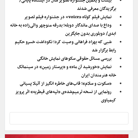
بیست و یکمین جشنواره تصویر سال در ایستگاه پایانی/
برگزیدگان معرفی شدند
نمایش فیلم کوتاه «voice» در جشنواره فیلم تصویر
وداع با صدای ماندگار دوبله؛ بدرقه منوچهر والی‌زاده به خانه
ابدی/ دوبلوری بدون جایگزین
شبی که بهزاد فراهانی وصیت کرد؛ نکوداشت خسرو حکیم
رابط برگزار شد
بررسی مسائل حقوقی سکوهای نمایش خانگی
نمایش «خورشید آن ماه»‏ و «پرستار زمین»‏ در سینماتک
خانه هنرمندان ایران
«سکوت و سلام»؛ قاب‌های خاطره انگیز از آتیلا پسیانی
رونمایی از نسخه ترمیم‌شده‌ی «تپه‌های قیطریه» اثر پرویز
کیمیاوی