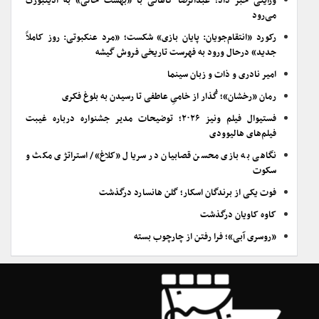
ورایتی خبر داد؛ عبدالرضا کاهانی با «بهشت خالی» به ادینبورگ
می‌رود
رکورد «انتقام‌جویان: پایان بازی» شکست؛ «مرد عنکبوتی: روز کاملاً
جدید» درحال ورود به فهرست تاریخی فروش گیشه
امیر نادری و ذات و زبان سینما
رمان «رخشان»؛ گُذار از خامیِ عاطفی تا رسیدن به بلوغ فکری
فستیوال فیلم ونیز ۲۰۲۶؛ توضیحات مدیر جشنواره درباره غیبت
فیلم‌های هالیوودی
نگاهی به بازی محسن قصابیان در سریال «کلاغ»/ استراتژی مکث و
سکوت
فوت یکی از برندگان اسکار؛ گلن هانسارد درگذشت
کاوه کاویان درگذشت
«روسری آبی»؛ فرا رفتن از چارچوب بسته