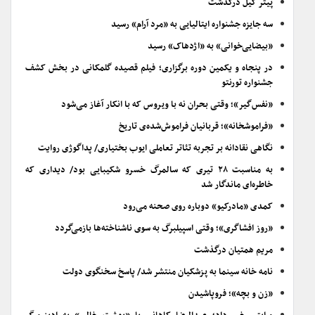
پیتر گیل درگذشت
سه جایزه جشنواره ایتالیایی به «مرد آرام» رسید
«بیضایی‌خوانی» به «اژدهاک» رسید
در پنجاه و یکمین دوره برگزاری؛ فیلم قصیده گلمکانی در بخش کشف
جشنواره تورنتو
«نفس‌گیر»؛ وقتی بحران نه با ویروس که با انکار آغاز می‌شود
«فراموشخانه»؛ قربانیان فراموش‌شده‌ی تاریخ
نگاهی نقادانه بر تجربه تئاتر تعاملی ایوب بختیاری/ پداگوژی روایت
به مناسبت ۲۸ تیری که سالمرگ خسرو شکیبایی بود/ دیداری که
خاطره‌ای ماندگار شد
کمدی «مادرکیو» دوباره روی صحنه می‌رود
«روز افشاگری»؛ وقتی اسپیلبرگ به سوی ناشناخته‌ها بازمی‌گردد
مریم همتیان درگذشت
نامه خانه سینما به پزشکیان منتشر شد/ پاسخ سخنگوی دولت
«زن و بچه»؛ فروپاشیدن