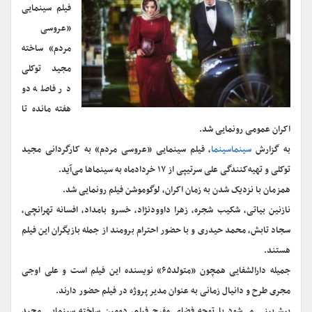
فیلم سینمایی
«عروسی
مردم» ساخته
مجید توکلی
در فاصله دو
هفته مانده تا
اکران عمومی رونمایی شد.
به گزارش
سینماسینما
، فیلم سینمایی «عروسی مردم» به کارگردانی مجید
توکلی و تهیه‌کنندگی علی سرتیپی از ۱۷ خردادماه به سینماها می‌آید.
همزمان با نزدیک شدن به زمان اکران، لوگوموشن فیلم رونمایی شد.
نازنین بیاتی، شکیب شجره، زهرا داوود‌نژاد، خسرو بامداد، افسانه تهرانچی،
سجاد تابش، محمد حیدری و با حضور احترام برومند از جمله بازیگران این فیلم
هستند.
جمیله دارالشفایی همچون «متولد۶۵» نویسنده این فیلم است و علی اوجی
مجری طرح و دانیال زمانی به عنوان مدیر پروژه در فیلم حضور دارند.
پیش‌بینی می‌شود با توجه فضای مفرح فیلم، دومین ساخته سینمایی مجید