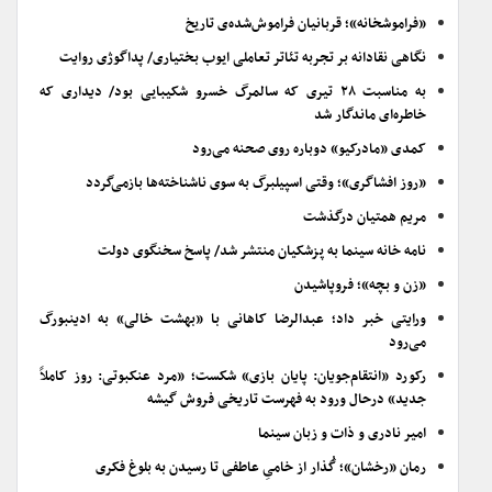
«فراموشخانه»؛ قربانیان فراموش‌شده‌ی تاریخ
نگاهی نقادانه بر تجربه تئاتر تعاملی ایوب بختیاری/ پداگوژی روایت
به مناسبت ۲۸ تیری که سالمرگ خسرو شکیبایی بود/ دیداری که
خاطره‌ای ماندگار شد
کمدی «مادرکیو» دوباره روی صحنه می‌رود
«روز افشاگری»؛ وقتی اسپیلبرگ به سوی ناشناخته‌ها بازمی‌گردد
مریم همتیان درگذشت
نامه خانه سینما به پزشکیان منتشر شد/ پاسخ سخنگوی دولت
«زن و بچه»؛ فروپاشیدن
ورایتی خبر داد؛ عبدالرضا کاهانی با «بهشت خالی» به ادینبورگ
می‌رود
رکورد «انتقام‌جویان: پایان بازی» شکست؛ «مرد عنکبوتی: روز کاملاً
جدید» درحال ورود به فهرست تاریخی فروش گیشه
امیر نادری و ذات و زبان سینما
رمان «رخشان»؛ گُذار از خامیِ عاطفی تا رسیدن به بلوغ فکری