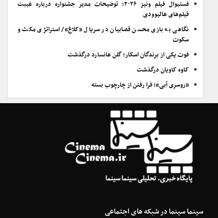
فستیوال فیلم ونیز ۲۰۲۶؛ توضیحات مدیر جشنواره درباره غیبت
فیلم‌های هالیوودی
نگاهی به بازی محسن قصابیان در سریال «کلاغ»/ استراتژی مکث و
سکوت
فوت یکی از برندگان اسکار؛ گلن هانسارد درگذشت
کاوه کاویان درگذشت
«روسری آبی»؛ فرا رفتن از چارچوب بسته
سینما سینما در شبکه های اجتماعی