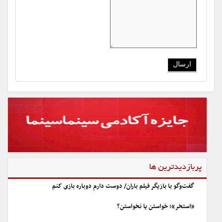
پربازدیدترین ها
گفت‌وگو با بازیگر فیلم باران/ دوست دارم دوباره بازی کنم
«استخر»؛ خواستن یا نخواستن؟