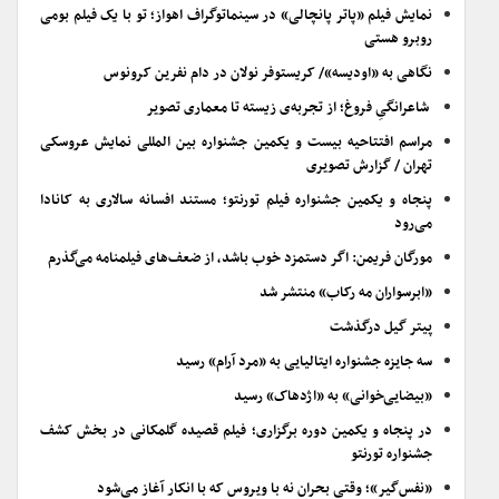
نمایش فیلم «پاتر پانچالی» در سینماتوگراف اهواز؛ تو با یک فیلم بومی
روبرو هستی
نگاهی به «اودیسه»/ کریستوفر نولان در دام نفرین کرونوس
شاعرانگیِ فروغ؛ از تجربه‌ی زیسته تا معماری تصویر
مراسم افتتاحیه بیست و یکمین جشنواره بین المللی نمایش عروسکی
تهران / گزارش تصویری
پنجاه و یکمین جشنواره فیلم تورنتو؛ مستند افسانه سالاری به کانادا
می‌رود
مورگان فریمن: اگر دستمزد خوب باشد، از ضعف‌های فیلمنامه می‌گذرم
«ابرسواران مه رکاب» منتشر شد
پیتر گیل درگذشت
سه جایزه جشنواره ایتالیایی به «مرد آرام» رسید
«بیضایی‌خوانی» به «اژدهاک» رسید
در پنجاه و یکمین دوره برگزاری؛ فیلم قصیده گلمکانی در بخش کشف
جشنواره تورنتو
«نفس‌گیر»؛ وقتی بحران نه با ویروس که با انکار آغاز می‌شود