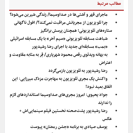
مطالب مرتبط
ماجرای قهر و آشتی‌ها در صداوسیما/ زندگی شیرین می‌شود؟
چرا تلویزیون از مجریانش مراقبت نمی‌کند؟/ افول ناگهانی
ستاره‌های تلویزیونی؛ همچنان پرسش برانگیز
شباهت مسابقه تلویزیونی «سیم آخر» با یک مسابقه اسرائیلی
«بمب» مسابقه‌ای جدید با اجرای رضا رشیدپور
به بهانه ویدئوی رقص محمود شهریاری/ قِر به مثابه مقاومت و
اعتراض
رضا رشیدپور به تلویزیون بازمی‌گردد
واکنش یک مجری تلویزیون به مهاجرت مزدک میرزایی: این
اتفاق بعید نبود!
جواد یحیوی: امروز مجری‌های صداوسیما استانداردهای لازم
را ندارند
رضا رشیدپور پشت‌صحنه نخستین فیلم سینمایی‌اش +
عکس
یوسف صیادی به برنامه «جشن رمضان» پیوست