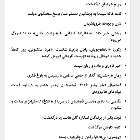
مریم همتیان درگذشت
نامه خانه سینما به پزشکیان منتشر شد/ پاسخ سخنگوی دولت
«زن و بچه»؛ فروپاشیدن
ورایتی خبر داد؛ عبدالرضا کاهانی با «بهشت خالی» به ادینبورگ
می‌رود
رکورد «انتقام‌جویان: پایان بازی» شکست؛ «مرد عنکبوتی: روز کاملاً
جدید» درحال ورود به فهرست تاریخی فروش گیشه
امیر نادری و ذات و زبان سینما
رمان «رخشان»؛ گُذار از خامیِ عاطفی تا رسیدن به بلوغ فکری
فستیوال فیلم ونیز ۲۰۲۶؛ توضیحات مدیر جشنواره درباره غیبت
فیلم‌های هالیوودی
نگاهی به بازی محسن قصابیان در سریال «کلاغ»/ استراتژی مکث و
سکوت
فوت یکی از برندگان اسکار؛ گلن هانسارد درگذشت
کاوه کاویان درگذشت
«روسری آبی»؛ فرا رفتن از چارچوب بسته