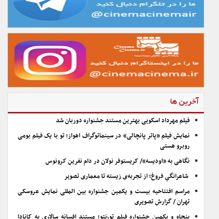
آخرین ها
فیلم مهرداد اسکویی بهترین مستند جشنواره دوربان شد
نمایش فیلم «پاتر پانچالی» در سینماتوگراف اهواز؛ تو با یک فیلم بومی
روبرو هستی
نگاهی به «اودیسه»/ کریستوفر نولان در دام نفرین کرونوس
شاعرانگیِ فروغ؛ از تجربه‌ی زیسته تا معماری تصویر
مراسم افتتاحیه بیست و یکمین جشنواره بین المللی نمایش عروسکی
تهران / گزارش تصویری
پنجاه و یکمین جشنواره فیلم تورنتو؛ مستند افسانه سالاری به کانادا