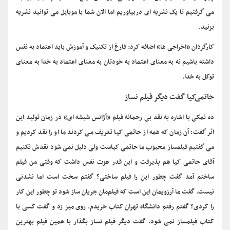
می گرفتیم تا یک نشریه ای دربیاوریم اما الان شما با موبایل می توانید نشریه
بزنید.
کارگردان «اخراجی ها» اضافه کرد: فارغ از تکنیک و آموزش باید اعتماد به نفس
داشته باشیم نه به معنای اعتماد به خودتان به معنای اعتماد به خدا به معنای
توکل به خدا.
حاتمی‌کیا گفت دیگر فیلم نساز
ده نمکی با اشاره به نقد بی رحمانه فیلم «آژانس شیشه ای» در زمان تولید این
اثر گفت: آن زمان که همه از حاتمی کیا تعریف می کردند ما او را نقد کردیم و
می گفتیم فیلمساز محبوب ما حاتمی کیاست ولی دلیل نمی شود نقدش نکنیم
آقای حاتمی کیا هم پذیرفت و این قدر عزت نفس داشت که وقتی من فیلم
ساختم آمد گفت چطور این را فیلم ساختی؟ گفتم سخت است اما نشدنی
نیست. گفت ما آرزویمان این است که فیلم‌مان جریان ساز شود تو چطور این کار
را کردی؟ گفتم رفتم دانشگاه تهران کتاب خریدم. روی میز زد و گفت کسی با
کتاب فیلمساز نمی شود. گفت دیگر فیلم نساز بگذار با همین فیلم بهترین