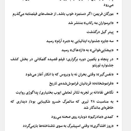
می‌رود
مورگان فریمن: اگر دستمزد خوب باشد، از ضعف‌های فیلمنامه می‌گذرم
«ابرسواران مه رکاب» منتشر شد
پیتر گیل درگذشت
سه جایزه جشنواره ایتالیایی به «مرد آرام» رسید
«بیضایی‌خوانی» به «اژدهاک» رسید
در پنجاه و یکمین دوره برگزاری؛ فیلم قصیده گلمکانی در بخش کشف
جشنواره تورنتو
«نفس‌گیر»؛ وقتی بحران نه با ویروس که با انکار آغاز می‌شود
«فراموشخانه»؛ قربانیان فراموش‌شده‌ی تاریخ
نگاهی نقادانه بر تجربه تئاتر تعاملی ایوب بختیاری/ پداگوژی روایت
به مناسبت ۲۸ تیری که سالمرگ خسرو شکیبایی بود/ دیداری که
خاطره‌ای ماندگار شد
کمدی «مادرکیو» دوباره روی صحنه می‌رود
«روز افشاگری»؛ وقتی اسپیلبرگ به سوی ناشناخته‌ها بازمی‌گردد