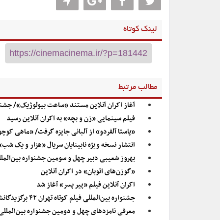
لینک کوتاه
مطالب مرتبط
آغاز اکران آنلاین مستند «ساعت بیولوژیک»/ جشنو
فیلم سینمایی «زن و بچه» به اکران آنلاین رسید
«پاستا آلفردو» از آلبانی جایزه گرفت/ «ماهی کوچ
انتشار نسخه ویژه نابینایان سریال «هزار و یک شب»
بهروز شعیبی دبیر چهل و سومین جشنواره بین‌المللی
«گوزن‌های اتوبان» در اکران آنلاین
اکران آنلاین فیلم «پیر پسر» آغاز شد
جشنواره بین‌المللی فیلم کوتاه تهران ۴۲ برگزیدگانش را شناخت/ فیلم کوتاه «معیار» از شیلی به اسکار راه یافت
معرفی نامزدهای چهل و دومین جشنواره بین‌المللی 