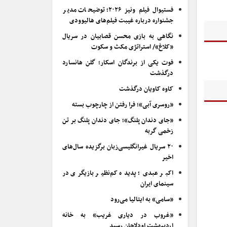
فستیوال فیلم ونیز ۲۰۲۶؛ توضیحات مدیر
جشنواره درباره غیبت فیلم‌های هالیوودی
نگاهی به بازی محسن قصابیان در سریال
«کلاغ»/ استراتژی مکث و سکوت
فوت یکی از برندگان اسکار؛ گلن هانسارد
درگذشت
کاوه کاویان درگذشت
«روسری آبی»؛ فرا رفتن از چارچوب بسته
«جای دندان پلنگ»؛ جای دندان پلنگ بر تن
زخمی گربه
۲۰ سریال غیرانگلیسی‌زبان برگزیده سال‌های
اخیر
اکبر عبدی؛ پدیده کم‌نظیر بازیگری در
سینمای ایران
«سامی» به ایتالیا می‌رود
«غروب در دیاری غریب» به خانه
اردیبهشت اودلاجان رسید