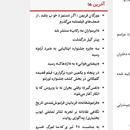
ه؟!»
آخرین ها
مورگان فریمن: اگر دستمزد خوب باشد، از
ضعف‌های فیلمنامه می‌گذرم
«ابرسواران مه رکاب» منتشر شد
د مراسم
پیتر گیل درگذشت
سه جایزه جشنواره ایتالیایی به «مرد آرام»
ی است که دختران
رسید
«بیضایی‌خوانی» به «اژدهاک» رسید
در پنجاه و یکمین دوره برگزاری؛ فیلم قصیده
ه قاسمی‌پور تولید شده
گلمکانی در بخش کشف جشنواره تورنتو
«نفس‌گیر»؛ وقتی بحران نه با ویروس که با
انکار آغاز می‌شود
«فراموشخانه»؛ قربانیان فراموش‌شده‌ی تاریخ
رد ترومپت‌زنی
نگاهی نقادانه بر تجربه تئاتر تعاملی ایوب
بختیاری/ پداگوژی روایت
به مناسبت ۲۸ تیری که سالمرگ خسرو