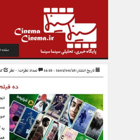
صفحه ا
تاریخ انتشار:1401/06/28 - 14:18
تعداد نظرات: ۰ نظر
کد خ
ده فیلم 
مسل
صور
به 