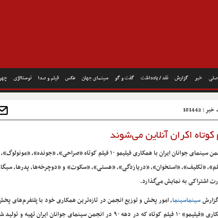
صلی
خبر
گزارش
نقد / یادداشت
گفت و گو
سینمای جهان
عکس
فیلم و صدا
نوستالژی
چهره
بر : 181442
کوتاه اکران آنلاین می‌شوند
انجمن سینمای جوانان ایران با همکاری فیلیمو ۱۰ فیلم کوتاه «صراحی»، «جونده»، «م
م»، «تکلیف»، «استخوان»، «دریازدگی»، «هستی»، «سکوت» و «دوچرخه‌ها، پدرها، سیگارها
ت اشتراکی به نمایش می‌گذارد.
گزارش
سینماسینما
، امور پخش و توزیع انجمن در تازه‌ترین همکاری خود با پلتفرم‌های پخش 
همکاری «فیلیمو» ۱۰ فیلم کوتاه که در دهه ۹۰ در انجمن سینمای جوانان ایران تهیه و