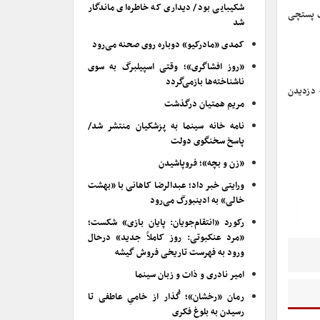
شکیبایی بود/ دیداری که خاطره‌ای ماندگار
نقش یک پستچی
شد
کمدی «مادرکیو» دوباره روی صحنه می‌رود
«روز افشاگری»؛ وقتی اسپیلبرگ به سوی
ناشناخته‌ها بازمی‌گردد
 دزدیدن
مریم همتیان درگذشت
نامه خانه سینما به پزشکیان منتشر شد/
پاسخ سخنگوی دولت
«زن و بچه»؛ فروپاشیدن
ورایتی خبر داد؛ عبدالرضا کاهانی با «بهشت
خالی» به ادینبورگ می‌رود
رکورد «انتقام‌جویان: پایان بازی» شکست؛
«مرد عنکبوتی: روز کاملاً جدید» درحال
ورود به فهرست تاریخی فروش گیشه
امیر نادری و ذات و زبان سینما
رمان «رخشان»؛ گُذار از خامیِ عاطفی تا
رسیدن به بلوغ فکری