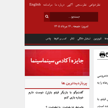
نظرخواهی
نظرسنجی
آگهی
درباره ما
مرامنامه
English
امروز: جمعه , ۱۶ مرداد ۱۴۰۵
 ها
تلویزیون
نمایش خانگی
تئاتر
کسب و کارها
پلاس
ونولوگ»، «عروسی
» را به
پربازدیدترین ها
گفت‌وگو با بازیگر فیلم باران/ دوست دارم
دوباره بازی کنم
فیلم، با
 تولید شده است،
«استخر»؛ خواستن یا نخواستن؟