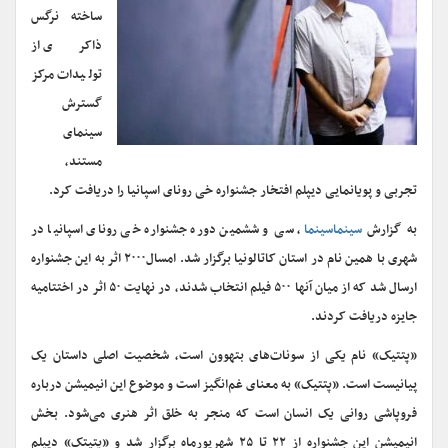
ساخته نرگس
ذاکری از
تولیدات مرکز
گسترش
سینمای
مستند،
تجربی و پویانمایی دیپلم افتخار جشنواره خی رونای اسپانیا را دریافت کرد.
به گزارش
سینماسینما
، سی و ششمین دوره جشنواره خی رونای اسپانیا در
شهری با همین نام در استان کاتالونیا برگزار شد. امسال۲۰۰۰ اثر به این جشنواره
ارسال شد که از میان آنها ۵۰۰ فیلم انتخاب شدند، در نهایت ۵۰ اثر در اختتامیه
جایزه دریافت کردند.
«پتتیک» نام یکی از سونات‌های بتهوون است، شخصیت اصلی داستان یک
پیانیست است. «پتتیک» به معنای غم‌انگیز است و موضوع این انیمیشن درباره
فروپاشی روانی یک انسان است که منجر به خلق اثر هنری می‌شود. بخش
انیمیشن این جشنواره از ۲۲ تا ۲۵ شهریورماه برگزار شد و «پتیتک» دیپلم