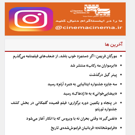
آخرین ها
مورگان فریمن: اگر دستمزد خوب باشد، از ضعف‌های فیلمنامه می‌گذرم
«ابرسواران مه رکاب» منتشر شد
پیتر گیل درگذشت
سه جایزه جشنواره ایتالیایی به «مرد آرام» رسید
«بیضایی‌خوانی» به «اژدهاک» رسید
در پنجاه و یکمین دوره برگزاری؛ فیلم قصیده گلمکانی در بخش کشف
جشنواره تورنتو
«نفس‌گیر»؛ وقتی بحران نه با ویروس که با انکار آغاز می‌شود
«فراموشخانه»؛ قربانیان فراموش‌شده‌ی تاریخ