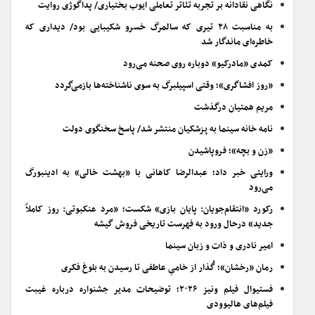
نگاهی نقادانه بر تجربه تئاتر تعاملی ایوب بختیاری/ پداگوژی روایت
به مناسبت ۲۸ تیری که سالمرگ خسرو شکیبایی بود/ دیداری که
خاطره‌ای ماندگار شد
کمدی «مادرکیو» دوباره روی صحنه می‌رود
«روز افشاگری»؛ وقتی اسپیلبرگ به سوی ناشناخته‌ها بازمی‌گردد
مریم همتیان درگذشت
نامه خانه سینما به پزشکیان منتشر شد/ پاسخ سخنگوی دولت
«زن و بچه»؛ فروپاشیدن
ورایتی خبر داد؛ عبدالرضا کاهانی با «بهشت خالی» به ادینبورگ
می‌رود
رکورد «انتقام‌جویان: پایان بازی» شکست؛ «مرد عنکبوتی: روز کاملاً
جدید» درحال ورود به فهرست تاریخی فروش گیشه
امیر نادری و ذات و زبان سینما
رمان «رخشان»؛ گُذار از خامیِ عاطفی تا رسیدن به بلوغ فکری
فستیوال فیلم ونیز ۲۰۲۶؛ توضیحات مدیر جشنواره درباره غیبت
فیلم‌های هالیوودی