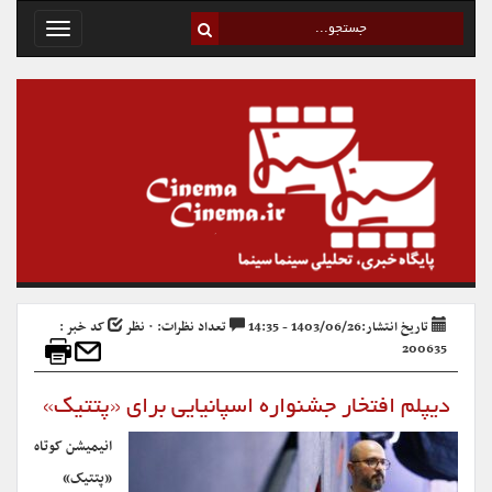
Toggle
avigation
تاریخ انتشار:1403/06/26 - 14:35
تعداد نظرات: ۰ نظر
کد خبر :
200635
دیپلم افتخار جشنواره اسپانیایی برای «پتتیک»
انیمیشن کوتاه
«پتتیک»