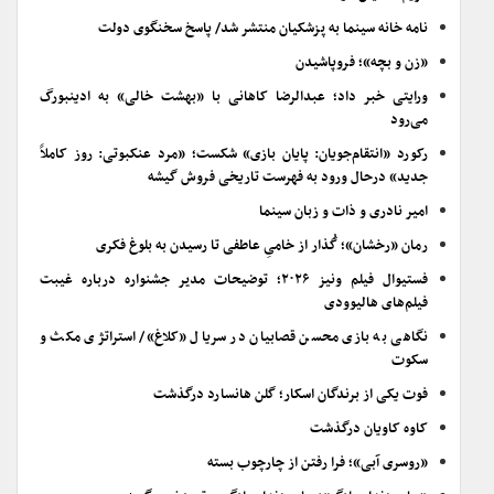
نامه خانه سینما به پزشکیان منتشر شد/ پاسخ سخنگوی دولت
«زن و بچه»؛ فروپاشیدن
ورایتی خبر داد؛ عبدالرضا کاهانی با «بهشت خالی» به ادینبورگ
می‌رود
رکورد «انتقام‌جویان: پایان بازی» شکست؛ «مرد عنکبوتی: روز کاملاً
جدید» درحال ورود به فهرست تاریخی فروش گیشه
امیر نادری و ذات و زبان سینما
رمان «رخشان»؛ گُذار از خامیِ عاطفی تا رسیدن به بلوغ فکری
فستیوال فیلم ونیز ۲۰۲۶؛ توضیحات مدیر جشنواره درباره غیبت
فیلم‌های هالیوودی
نگاهی به بازی محسن قصابیان در سریال «کلاغ»/ استراتژی مکث و
سکوت
فوت یکی از برندگان اسکار؛ گلن هانسارد درگذشت
کاوه کاویان درگذشت
«روسری آبی»؛ فرا رفتن از چارچوب بسته