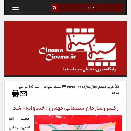
Toggle
avigation
تاریخ انتشار:1394/06/18 - 15:58
تعداد نظرات: ۰ نظر
کد خبر :
1454
رئیس سازمان سینمایی مهمان «خندوانه» شد
حجت الله
ایوبی، معاون