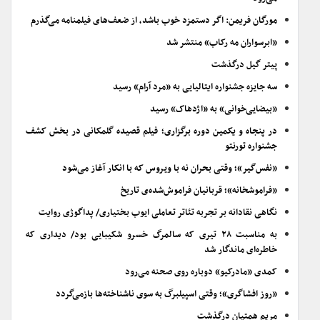
مورگان فریمن: اگر دستمزد خوب باشد، از ضعف‌های فیلمنامه می‌گذرم
«ابرسواران مه رکاب» منتشر شد
پیتر گیل درگذشت
سه جایزه جشنواره ایتالیایی به «مرد آرام» رسید
«بیضایی‌خوانی» به «اژدهاک» رسید
در پنجاه و یکمین دوره برگزاری؛ فیلم قصیده گلمکانی در بخش کشف
جشنواره تورنتو
«نفس‌گیر»؛ وقتی بحران نه با ویروس که با انکار آغاز می‌شود
«فراموشخانه»؛ قربانیان فراموش‌شده‌ی تاریخ
نگاهی نقادانه بر تجربه تئاتر تعاملی ایوب بختیاری/ پداگوژی روایت
به مناسبت ۲۸ تیری که سالمرگ خسرو شکیبایی بود/ دیداری که
خاطره‌ای ماندگار شد
کمدی «مادرکیو» دوباره روی صحنه می‌رود
«روز افشاگری»؛ وقتی اسپیلبرگ به سوی ناشناخته‌ها بازمی‌گردد
مریم همتیان درگذشت