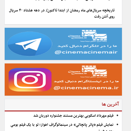
تاریخچه سریال‌های ماه رمضان از ابتدا تاکنون/ در دهه هشتاد ۴۰ سریال
روی آنتن رفت
آخرین ها
فیلم مهرداد اسکویی بهترین مستند جشنواره دوربان شد
نمایش فیلم «پاتر پانچالی» در سینماتوگراف اهواز؛ تو با یک فیلم بومی