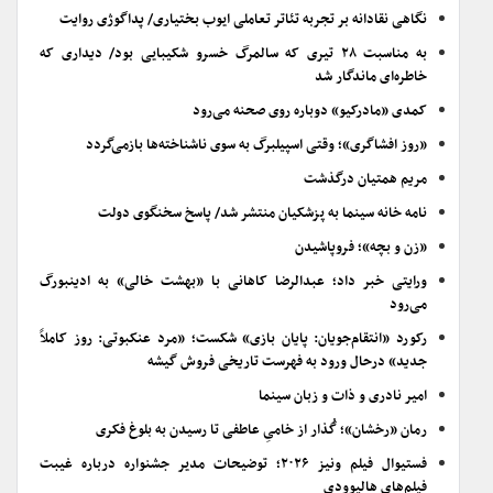
نگاهی نقادانه بر تجربه تئاتر تعاملی ایوب بختیاری/ پداگوژی روایت
به مناسبت ۲۸ تیری که سالمرگ خسرو شکیبایی بود/ دیداری که
خاطره‌ای ماندگار شد
کمدی «مادرکیو» دوباره روی صحنه می‌رود
«روز افشاگری»؛ وقتی اسپیلبرگ به سوی ناشناخته‌ها بازمی‌گردد
مریم همتیان درگذشت
نامه خانه سینما به پزشکیان منتشر شد/ پاسخ سخنگوی دولت
«زن و بچه»؛ فروپاشیدن
ورایتی خبر داد؛ عبدالرضا کاهانی با «بهشت خالی» به ادینبورگ
می‌رود
رکورد «انتقام‌جویان: پایان بازی» شکست؛ «مرد عنکبوتی: روز کاملاً
جدید» درحال ورود به فهرست تاریخی فروش گیشه
امیر نادری و ذات و زبان سینما
رمان «رخشان»؛ گُذار از خامیِ عاطفی تا رسیدن به بلوغ فکری
فستیوال فیلم ونیز ۲۰۲۶؛ توضیحات مدیر جشنواره درباره غیبت
فیلم‌های هالیوودی