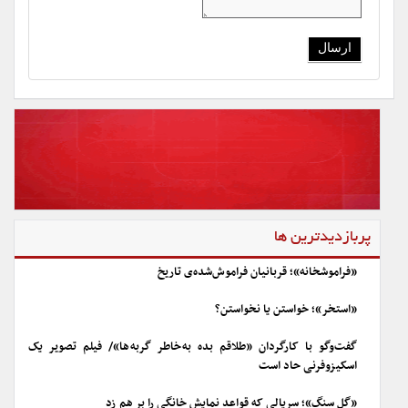
پربازدیدترین ها
«فراموشخانه»؛ قربانیان فراموش‌شده‌ی تاریخ
«استخر»؛ خواستن یا نخواستن؟
گفت‌وگو با کارگردان «طلاقم بده به خاطر گربه ها»/ فیلم تصویر یک
اسکیزوفرنی حاد است
«گل سنگ»؛ سریالی که قواعد نمایش خانگی را بر هم زد