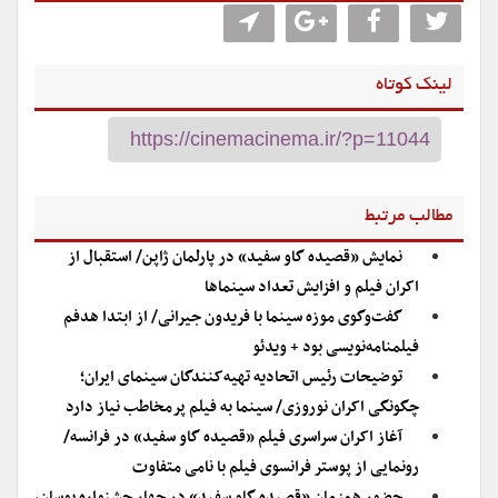
لینک کوتاه
مطالب مرتبط
نمایش «قصیده گاو سفید» در پارلمان ژاپن/ استقبال از
اکران فیلم و افزایش تعداد سینماها
گفت‌وگوی موزه سینما با فریدون جیرانی/ از ابتدا هدفم
فیلمنامه‌نویسی بود + ویدئو
توضیحات رئیس اتحادیه تهیه‌کنندگان سینمای ایران؛
چگونگی اکران نوروزی/ سینما به فیلم پرمخاطب نیاز دارد
آغاز اکران سراسری فیلم «قصیده گاو سفید» در فرانسه/
رونمایی از پوستر فرانسوی فیلم با نامی متفاوت
حضور همزمان «قصیده گاو سفید» در چهار جشنواره‌ بوسان،