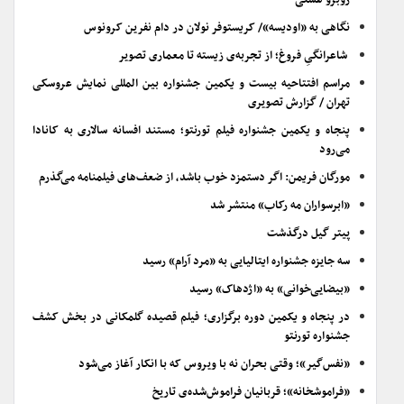
روبرو هستی
نگاهی به «اودیسه»/ کریستوفر نولان در دام نفرین کرونوس
شاعرانگیِ فروغ؛ از تجربه‌ی زیسته تا معماری تصویر
مراسم افتتاحیه بیست و یکمین جشنواره بین المللی نمایش عروسکی
تهران / گزارش تصویری
پنجاه و یکمین جشنواره فیلم تورنتو؛ مستند افسانه سالاری به کانادا
می‌رود
مورگان فریمن: اگر دستمزد خوب باشد، از ضعف‌های فیلمنامه می‌گذرم
«ابرسواران مه رکاب» منتشر شد
پیتر گیل درگذشت
سه جایزه جشنواره ایتالیایی به «مرد آرام» رسید
«بیضایی‌خوانی» به «اژدهاک» رسید
در پنجاه و یکمین دوره برگزاری؛ فیلم قصیده گلمکانی در بخش کشف
جشنواره تورنتو
«نفس‌گیر»؛ وقتی بحران نه با ویروس که با انکار آغاز می‌شود
«فراموشخانه»؛ قربانیان فراموش‌شده‌ی تاریخ