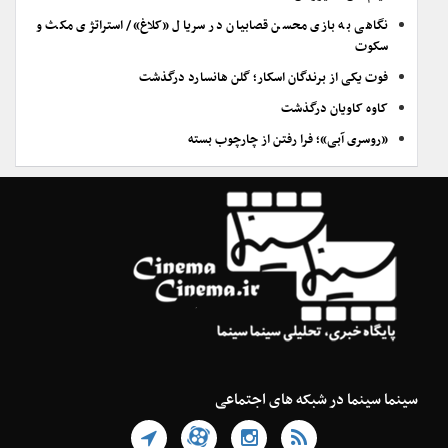
نگاهی به بازی محسن قصابیان در سریال «کلاغ»/ استراتژی مکث و
سکوت
فوت یکی از برندگان اسکار؛ گلن هانسارد درگذشت
کاوه کاویان درگذشت
«روسری آبی»؛ فرا رفتن از چارچوب بسته
سینما سینما در شبکه های اجتماعی