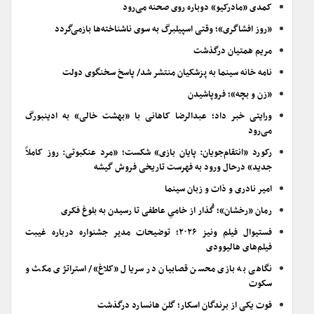
کمدی «مادرکیو» دوباره روی صحنه می‌رود
«روز افشاگری»؛ وقتی اسپیلبرگ به سوی ناشناخته‌ها بازمی‌گردد
مریم همتیان درگذشت
نامه خانه سینما به پزشکیان منتشر شد/ پاسخ سخنگوی دولت
«زن و بچه»؛ فروپاشیدن
ورایتی خبر داد؛ عبدالرضا کاهانی با «بهشت خالی» به ادینبورگ
می‌رود
رکورد «انتقام‌جویان: پایان بازی» شکست؛ «مرد عنکبوتی: روز کاملاً
جدید» درحال ورود به فهرست تاریخی فروش گیشه
امیر نادری و ذات و زبان سینما
رمان «رخشان»؛ گُذار از خامیِ عاطفی تا رسیدن به بلوغ فکری
فستیوال فیلم ونیز ۲۰۲۶؛ توضیحات مدیر جشنواره درباره غیبت
فیلم‌های هالیوودی
نگاهی به بازی محسن قصابیان در سریال «کلاغ»/ استراتژی مکث و
سکوت
فوت یکی از برندگان اسکار؛ گلن هانسارد درگذشت