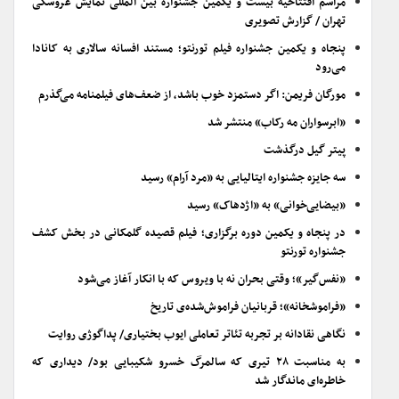
مراسم افتتاحیه بیست و یکمین جشنواره بین المللی نمایش عروسکی
تهران / گزارش تصویری
پنجاه و یکمین جشنواره فیلم تورنتو؛ مستند افسانه سالاری به کانادا
می‌رود
مورگان فریمن: اگر دستمزد خوب باشد، از ضعف‌های فیلمنامه می‌گذرم
«ابرسواران مه رکاب» منتشر شد
پیتر گیل درگذشت
سه جایزه جشنواره ایتالیایی به «مرد آرام» رسید
«بیضایی‌خوانی» به «اژدهاک» رسید
در پنجاه و یکمین دوره برگزاری؛ فیلم قصیده گلمکانی در بخش کشف
جشنواره تورنتو
«نفس‌گیر»؛ وقتی بحران نه با ویروس که با انکار آغاز می‌شود
«فراموشخانه»؛ قربانیان فراموش‌شده‌ی تاریخ
نگاهی نقادانه بر تجربه تئاتر تعاملی ایوب بختیاری/ پداگوژی روایت
به مناسبت ۲۸ تیری که سالمرگ خسرو شکیبایی بود/ دیداری که
خاطره‌ای ماندگار شد