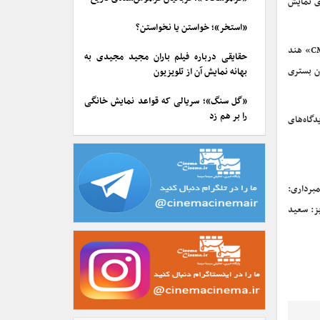
ی نمایش
«استخر»؛ خواستن یا نخواستن؟
این فیلم کوتاه همچنین از ۱۵ تا ۲۱ آوریل این در سیزدهمین جشنواره جهانی فیلم کودک «CMS» هند
حقایقی درباره فیلم باران مجید مجیدی به
کردن بستری
بهانه نمایش آن از تلویزیون
«گل سنگ»؛ سریالی که قواعد نمایش خانگی
را بر هم زد
دیدگاه‌های
مبرداری:
یز: سعید