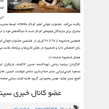
جشن
فیل
رقابت می‌کند. جشنوا
مشترک برای سازندگان فیلم‌های کودک است تا دیدگاه‌های خود را د
همچنین «سامپو» از ۲۵ تا ۲۸ آوریل در هشتمین
زنان اختصاص دارد و «سامپو» در بخش «آرزوها و رویاها» رقابت می‌
عوامل «سامپو» عبارتند از:
کارگردان: مرضیه ریاحی، تهیه‌کننده: حسین کاکاوند، بازیگران: لی
مسعود امینی‌تیرانی، مدیر صدابرداری: سامان شهامت، تدوین: هانی 
آهنج، مدیر تولید: هومن محمودی، گریم: هانیه الوند، منشی صحنه:
برچسب‌ها:
,
فیلم کوتاه سامپو
مرضیه ریاحی