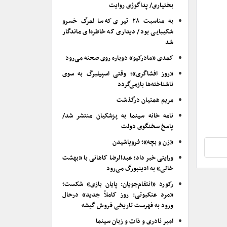
بختیاری/ پداگوژی روایت
به مناسبت ۲۸ تیری که سالمرگ خسرو
شکیبایی بود/ دیداری که خاطره‌ای ماندگار
شد
کمدی «مادرکیو» دوباره روی صحنه می‌رود
«روز افشاگری»؛ وقتی اسپیلبرگ به سوی
ناشناخته‌ها بازمی‌گردد
مریم همتیان درگذشت
نامه خانه سینما به پزشکیان منتشر شد/
پاسخ سخنگوی دولت
«زن و بچه»؛ فروپاشیدن
ورایتی خبر داد؛ عبدالرضا کاهانی با «بهشت
خالی» به ادینبورگ می‌رود
رکورد «انتقام‌جویان: پایان بازی» شکست؛
«مرد عنکبوتی: روز کاملاً جدید» درحال
ورود به فهرست تاریخی فروش گیشه
امیر نادری و ذات و زبان سینما