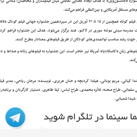
واره «جکسون‌ویل» با هدف ایجاد فضایی تعاملی میان فیلم‌سازان و مخاطبان؛ مکانی برا
م‌های مستقل آمریکایی و بین‌المللی فراهم می‌کند.
ره جهانی فیلم کودک «CMS» توسط مدیریت مدرسه سیتی مونته سوری در لاکنو، هند برگزار می‌شود. هدف این جشنواره فراهم 
ر جهت رشد مناسب توانمندی‌های کودکان از طریق فیلم‌های معنادار مطرح کنند.
 جشنواره جهانی فیلم‌های زنان «کاسکادیا» آمریکا نیز حاضر است. این جشنواره به فیلم‌های زنانه و صداها و 
کند.
ندا کیانی، مریم بوبانی، هیلدا کردبچه و حنان عزیزی، نویسنده: مرجان ریاحی، مدیر فیل
سلمانی، طراح صحنه: فائزه محمدی، طراح لباس: لیلا طاهری، دستیار کارگردان و برنامه‌ر
 شیدا شعبانی.