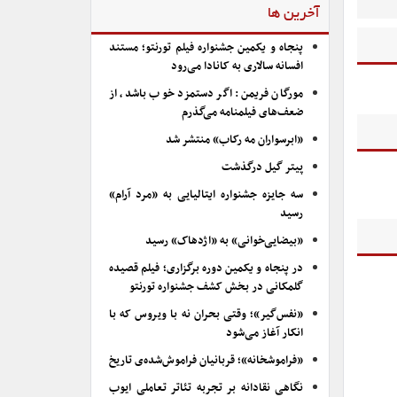
آخرین ها
پنجاه و یکمین جشنواره فیلم تورنتو؛ مستند
افسانه سالاری به کانادا می‌رود
مورگان فریمن: اگر دستمزد خوب باشد، از
ضعف‌های فیلمنامه می‌گذرم
«ابرسواران مه رکاب» منتشر شد
پیتر گیل درگذشت
سه جایزه جشنواره ایتالیایی به «مرد آرام»
رسید
«بیضایی‌خوانی» به «اژدهاک» رسید
در پنجاه و یکمین دوره برگزاری؛ فیلم قصیده
گلمکانی در بخش کشف جشنواره تورنتو
«نفس‌گیر»؛ وقتی بحران نه با ویروس که با
انکار آغاز می‌شود
«فراموشخانه»؛ قربانیان فراموش‌شده‌ی تاریخ
نگاهی نقادانه بر تجربه تئاتر تعاملی ایوب