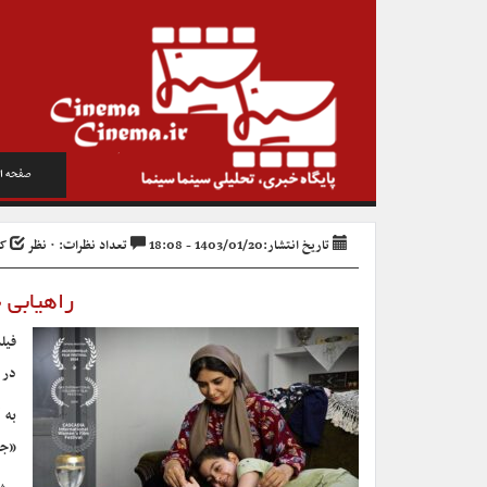
صفحه ا
تاریخ انتشار:1403/01/20 - 18:08
تعداد نظرات: ۰ نظر
کد 
راهیابی «سامپو»
فیل
در 
به 
«جک