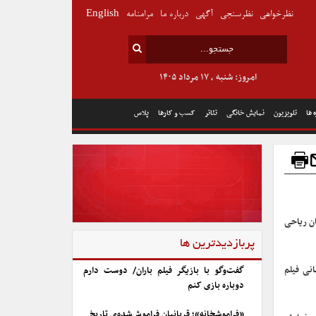
نظرخواهی
نظرسنجی
آگهی
درباره ما
مرامنامه
English
امروز: شنبه , ۱۷ مرداد ۱۴۰۵
 ها
تلویزیون
نمایش خانگی
تئاتر
کسب و کارها
پلاس
ان ریاحی
پربازدیدترین ها
اره جهانی فیلم
گفت‌وگو با بازیگر فیلم باران/ دوست دارم
دوباره بازی کنم
«فراموشخانه»؛ قربانیان فراموش‌شده‌ی تاریخ