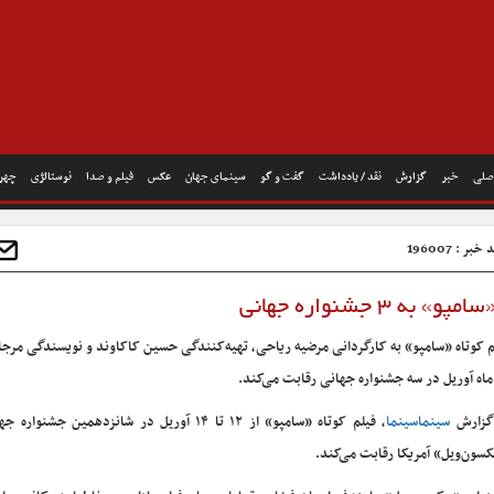
صلی
خبر
گزارش
نقد / یادداشت
گفت و گو
سینمای جهان
عکس
فیلم و صدا
نوستالژی
چهره
خبر : 196007
 به ۳ جشنواره جهانی
م کوتاه «سامپو» به کارگردانی مرضیه ریاحی، تهیه‌کنندگی حسین کاکاوند و نویسندگی مرج
ماه آوریل در سه جشنواره جهانی رقابت می‌کند.
گزارش
سینماسینما
، فیلم کوتاه «سامپو» از ۱۲ تا ۱۴ آوریل در شانزدهمین جشنو
سون‌ویل» آمریکا رقابت می‌کند.