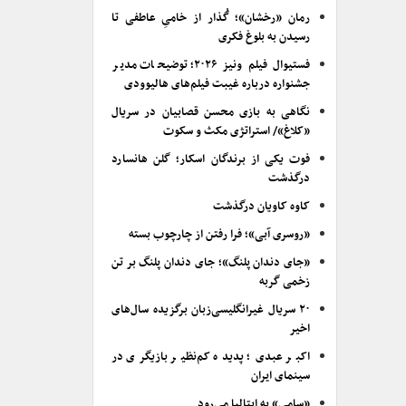
رمان «رخشان»؛ گُذار از خامیِ عاطفی تا
رسیدن به بلوغ فکری
فستیوال فیلم ونیز ۲۰۲۶؛ توضیحات مدیر
جشنواره درباره غیبت فیلم‌های هالیوودی
نگاهی به بازی محسن قصابیان در سریال
«کلاغ»/ استراتژی مکث و سکوت
فوت یکی از برندگان اسکار؛ گلن هانسارد
درگذشت
کاوه کاویان درگذشت
«روسری آبی»؛ فرا رفتن از چارچوب بسته
«جای دندان پلنگ»؛ جای دندان پلنگ بر تن
زخمی گربه
۲۰ سریال غیرانگلیسی‌زبان برگزیده سال‌های
اخیر
اکبر عبدی؛ پدیده کم‌نظیر بازیگری در
سینمای ایران
«سامی» به ایتالیا می‌رود