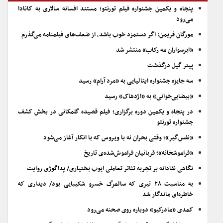
پنجاه و یکمین جشنواره فیلم تورنتو؛ مستند افسانه سالاری به کانادا
می‌رود
مورگان فریمن: اگر دستمزد خوب باشد، از ضعف‌های فیلمنامه می‌گذرم
«ابرسواران مه رکاب» منتشر شد
پیتر گیل درگذشت
سه جایزه جشنواره ایتالیایی به «مرد آرام» رسید
«بیضایی‌خوانی» به «اژدهاک» رسید
در پنجاه و یکمین دوره برگزاری؛ فیلم قصیده گلمکانی در بخش کشف
جشنواره تورنتو
«نفس‌گیر»؛ وقتی بحران نه با ویروس که با انکار آغاز می‌شود
«فراموشخانه»؛ قربانیان فراموش‌شده‌ی تاریخ
نگاهی نقادانه بر تجربه تئاتر تعاملی ایوب بختیاری/ پداگوژی روایت
به مناسبت ۲۸ تیری که سالمرگ خسرو شکیبایی بود/ دیداری که
خاطره‌ای ماندگار شد
کمدی «مادرکیو» دوباره روی صحنه می‌رود