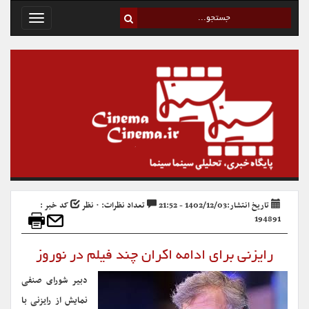
Toggle
avigation
تاریخ انتشار:1402/12/03 - 21:52
تعداد نظرات: ۰ نظر
کد خبر :
194891
رایزنی برای ادامه اکران چند فیلم در نوروز
دبیر شورای صنفی
نمایش از رایزنی با