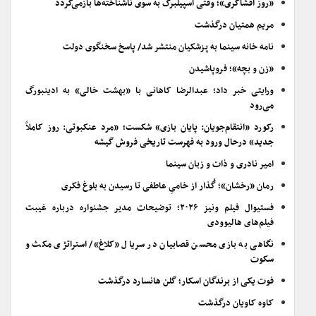
«روز افشاگری»؛ وقتی اسپیلبرگ به سوی ناشناخته‌ها بازمی‌گردد
مریم همتیان درگذشت
نامه خانه سینما به پزشکیان منتشر شد/ پاسخ سخنگوی دولت
«زن و بچه»؛ فروپاشیدن
ورایتی خبر داد؛ عبدالرضا کاهانی با «بهشت خالی» به ادینبورگ
می‌رود
رکورد «انتقام‌جویان: پایان بازی» شکست؛ «مرد عنکبوتی: روز کاملاً
جدید» درحال ورود به فهرست تاریخی فروش گیشه
امیر نادری و ذات و زبان سینما
رمان «رخشان»؛ گُذار از خامیِ عاطفی تا رسیدن به بلوغ فکری
فستیوال فیلم ونیز ۲۰۲۶؛ توضیحات مدیر جشنواره درباره غیبت
فیلم‌های هالیوودی
نگاهی به بازی محسن قصابیان در سریال «کلاغ»/ استراتژی مکث و
سکوت
فوت یکی از برندگان اسکار؛ گلن هانسارد درگذشت
کاوه کاویان درگذشت