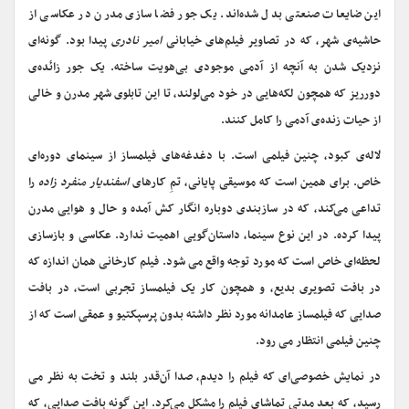
این ضایعات صنعتی بدل شده‌اند. یک جور فضا سازی مدرن در عکاسی از
حاشیه‌ی شهر، که در تصاویر فیلم‌های خیابانی
امیر نادری
پیدا بود. گونه‌ای
نزدیک شدن به آنچه از آدمی موجودی بی‌هویت ساخته. یک جور زائده‌ی
دورریز که همچون لکه‌هایی در خود می‌لولند، تا این تابلوی شهر مدرن و خالی
از حیات زنده‌ی آدمی را کامل کنند.
لاله‌ی کبود، چنین فیلمی است. با دغدغه‌های فیلمساز از سینمای دوره‌ای
خاص. برای همین است که موسیقی پایانی، تمِ کارهای
اسفندیار منفرد زاده
را
تداعی می‌کند، که در سازبندی دوباره انگار کش آمده و حال و هوایی مدرن
پیدا کرده. در این نوع سینما، داستان‌گویی اهمیت ندارد. عکاسی و بازسازی
لحظه‌ای خاص است که مورد توجه واقع می شود. فیلم کارخانی همان اندازه که
در بافت تصویری بدیع، و همچون کار یک فیلمساز تجربی است، در بافت
صدایی که فیلمساز عامدانه مورد نظر داشته بدون پرسپکتیو و عمقی است که از
چنین فیلمی انتظار می رود.
در نمایش خصوصی‌ای که فیلم را دیدم، صدا آن‌قدر بلند و تخت به نظر می
رسید، که بعد مدتی تماشای فیلم را مشکل می‌کرد. این گونه بافت صدایی، که