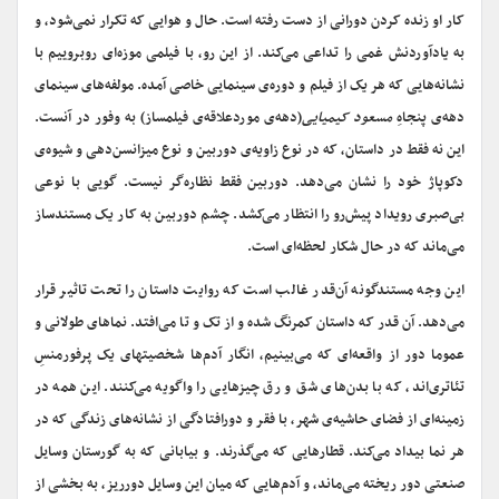
کار او زنده کردن دورانی از دست رفته است. حال و هوایی که تکرار نمی‌شود، و
به یادآوردنش غمی را تداعی می‌کند. از این رو، با فیلمی موزه‌
‌ای روبروییم با
نشانه‌هایی که هر یک از فیلم و دوره‌ی سینمایی خاصی آمده. مولفه‌های سینمای
دهه‌ی پنجاهِ
مسعود کیمیایی
(دهه‌ی مورد‌علاقه‌ی فیلمساز) به وفور در آنست.
این نه فقط در داستان، که در نوع زاویه‌ی دوربین و نوع میزانسن‌دهی و شیوه‌ی
دکوپاژ خود را نشان می‌دهد. دوربین فقط نظاره‌گر نیست. گویی با نوعی
بی‌صبری رویداد پیش‌رو را انتظار می‌کشد. چشم دوربین به کار یک مستندساز
می‌ماند که در حال شکار لحظه‌ای است.
این وجه مستندگونه آن‌قدر غالب است که روایت داستان را تحت تاثیر قرار
می‌دهد. آن قدر که داستان کمرنگ شده و از تک و تا می‌افتد. نماهای طولانی و
عموما دور از واقعه‌ای که می‌بینیم، انگار آدم‌ها شخصیتهای یک پرفورمنسِ
تئاتری‌اند، که با بدن‌های شق و رق چیزهایی را واگویه می‌کنند. این همه در
زمینه‌ای از فضای حاشیه‌ی شهر، با فقر و دورافتادگی از نشانه‌های زندگی که در
هر نما بیداد می‌کند. قطارهایی که می‌گذرند. و بیابانی که به گورستان وسایل
صنعتی دور ریخته می‌ماند، و آدم‌هایی که میان این وسایل دورریز، به بخشی از