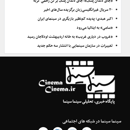
«جای دندان پلنگ»؛ جای دندان پلنگ بر تن زخمی گربه
۲۰ سریال غیرانگلیسی‌زبان برگزیده سال‌های اخیر
اکبر عبدی؛ پدیده کم‌نظیر بازیگری در سینمای ایران
«سامی» به ایتالیا می‌رود
«غروب در دیاری غریب» به خانه اردیبهشت اودلاجان رسید
تغییرات در سازمان سینمایی با انتشار سه حکم جدید
سینما سینما در شبکه های اجتماعی