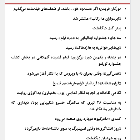
مورگان فریمن: اگر دستمزد خوب باشد، از ضعف‌های فیلمنامه می‌گذرم
«ابرسواران مه رکاب» منتشر شد
پیتر گیل درگذشت
سه جایزه جشنواره ایتالیایی به «مرد آرام» رسید
«بیضایی‌خوانی» به «اژدهاک» رسید
در پنجاه و یکمین دوره برگزاری؛ فیلم قصیده گلمکانی در بخش کشف
جشنواره تورنتو
«نفس‌گیر»؛ وقتی بحران نه با ویروس که با انکار آغاز می‌شود
«فراموشخانه»؛ قربانیان فراموش‌شده‌ی تاریخ
نگاهی نقادانه بر تجربه تئاتر تعاملی ایوب بختیاری/ پداگوژی روایت
به مناسبت ۲۸ تیری که سالمرگ خسرو شکیبایی بود/ دیداری که
خاطره‌ای ماندگار شد
کمدی «مادرکیو» دوباره روی صحنه می‌رود
«روز افشاگری»؛ وقتی اسپیلبرگ به سوی ناشناخته‌ها بازمی‌گردد
مریم همتیان درگذشت