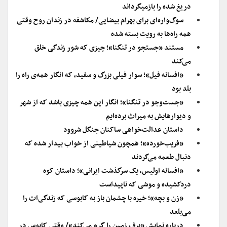
دریغ شده را بازمیگرداند
سوگ‌واره‌ای برای بهرام بیضایی/ مکاشفه در زندان روح وقتی
همه‌ راه‌‌ها به رویت بسته شده
مستند «جستجو در تنگنا»؛ چیزی که شور زندگی خلق
می‌کند
«افسانه فیل»؛ سوار فیلی بزرگ و سفید، که انگار همه‌ی راه را
بلد بود
«جست‌و‌جو در تنگنا»؛ انگار این همه‌ چیزی باشد که از شهر
و دیوارهایش به میراث برده‌ایم
داستان عدالت​‌خواهی ساکنان جنگل شروود
«فریب‌خورده»؛ همچون شیاطینی از خواب بیدار شده که
دنبال طعمه می‌گردند
«افسانه اولیس، یک سرگذشت ایرانی»؛ داستان کوه
دردکشیده و موشی که ناپیداست
«زن و بچه»؛ خیره با چشمان باز به کابوسی که زندگی‌ات را
می‌بلعد
درباره نمایش «برف زمین را گرم می‌کند»/ وقتی کابوس در