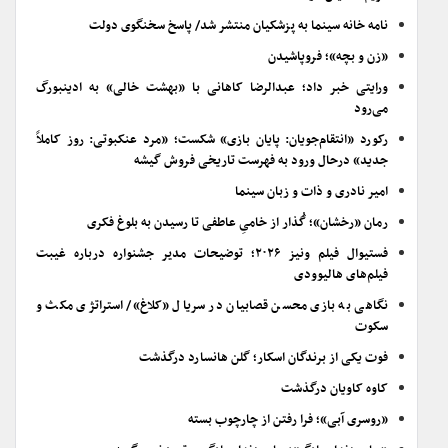
نامه خانه سینما به پزشکیان منتشر شد/ پاسخ سخنگوی دولت
«زن و بچه»؛ فروپاشیدن
ورایتی خبر داد؛ عبدالرضا کاهانی با «بهشت خالی» به ادینبورگ
می‌رود
رکورد «انتقام‌جویان: پایان بازی» شکست؛ «مرد عنکبوتی: روز کاملاً
جدید» درحال ورود به فهرست تاریخی فروش گیشه
امیر نادری و ذات و زبان سینما
رمان «رخشان»؛ گُذار از خامیِ عاطفی تا رسیدن به بلوغ فکری
فستیوال فیلم ونیز ۲۰۲۶؛ توضیحات مدیر جشنواره درباره غیبت
فیلم‌های هالیوودی
نگاهی به بازی محسن قصابیان در سریال «کلاغ»/ استراتژی مکث و
سکوت
فوت یکی از برندگان اسکار؛ گلن هانسارد درگذشت
کاوه کاویان درگذشت
«روسری آبی»؛ فرا رفتن از چارچوب بسته