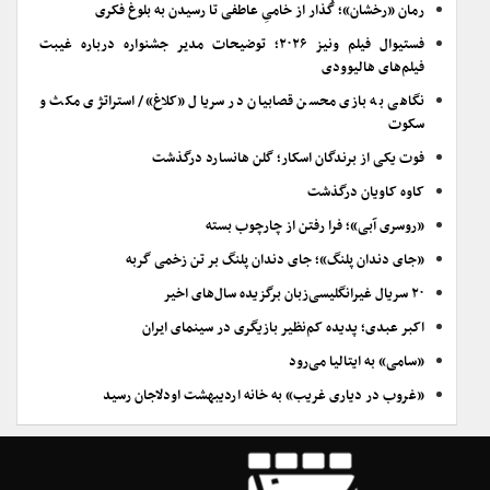
رمان «رخشان»؛ گُذار از خامیِ عاطفی تا رسیدن به بلوغ فکری
فستیوال فیلم ونیز ۲۰۲۶؛ توضیحات مدیر جشنواره درباره غیبت
فیلم‌های هالیوودی
نگاهی به بازی محسن قصابیان در سریال «کلاغ»/ استراتژی مکث و
سکوت
فوت یکی از برندگان اسکار؛ گلن هانسارد درگذشت
کاوه کاویان درگذشت
«روسری آبی»؛ فرا رفتن از چارچوب بسته
«جای دندان پلنگ»؛ جای دندان پلنگ بر تن زخمی گربه
۲۰ سریال غیرانگلیسی‌زبان برگزیده سال‌های اخیر
اکبر عبدی؛ پدیده کم‌نظیر بازیگری در سینمای ایران
«سامی» به ایتالیا می‌رود
«غروب در دیاری غریب» به خانه اردیبهشت اودلاجان رسید