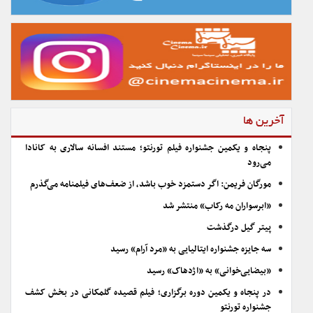
آخرین ها
پنجاه و یکمین جشنواره فیلم تورنتو؛ مستند افسانه سالاری به کانادا
می‌رود
مورگان فریمن: اگر دستمزد خوب باشد، از ضعف‌های فیلمنامه می‌گذرم
«ابرسواران مه رکاب» منتشر شد
پیتر گیل درگذشت
سه جایزه جشنواره ایتالیایی به «مرد آرام» رسید
«بیضایی‌خوانی» به «اژدهاک» رسید
در پنجاه و یکمین دوره برگزاری؛ فیلم قصیده گلمکانی در بخش کشف
جشنواره تورنتو