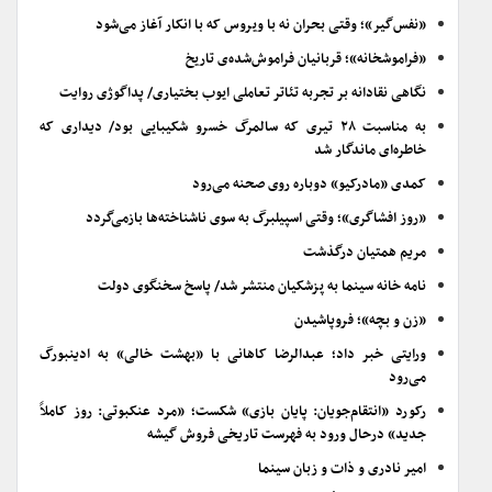
«نفس‌گیر»؛ وقتی بحران نه با ویروس که با انکار آغاز می‌شود
«فراموشخانه»؛ قربانیان فراموش‌شده‌ی تاریخ
نگاهی نقادانه بر تجربه تئاتر تعاملی ایوب بختیاری/ پداگوژی روایت
به مناسبت ۲۸ تیری که سالمرگ خسرو شکیبایی بود/ دیداری که
خاطره‌ای ماندگار شد
کمدی «مادرکیو» دوباره روی صحنه می‌رود
«روز افشاگری»؛ وقتی اسپیلبرگ به سوی ناشناخته‌ها بازمی‌گردد
مریم همتیان درگذشت
نامه خانه سینما به پزشکیان منتشر شد/ پاسخ سخنگوی دولت
«زن و بچه»؛ فروپاشیدن
ورایتی خبر داد؛ عبدالرضا کاهانی با «بهشت خالی» به ادینبورگ
می‌رود
رکورد «انتقام‌جویان: پایان بازی» شکست؛ «مرد عنکبوتی: روز کاملاً
جدید» درحال ورود به فهرست تاریخی فروش گیشه
امیر نادری و ذات و زبان سینما