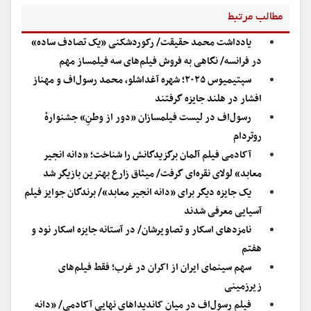
مطالب مرتبط
یادداشت محمد حقیقت/ رکوردشکنی «یک تصادف ساده»
در فرانسه/ نگاهی به فروش فیلم‌های سه فیلمساز مهم
سپتیمیوس ۲۰۲۵؛ شهره آغداشلو، محمد رسول‌اف و مهناز
افشار در هلند جایزه گرفتند
رسول‌اف در لیست فیلمسازان «دور از وطنِ» جشنوارهٔ
روتردام
آکادمی فیلم آلمان برگزیدگانش را شناخت؛ «دانه انجیر
معابد» لولای نقره‌ای گرفت/ میثاق زارع بهترین بازیگر شد
یک جایزه دیگر برای «دانه انجیر معابد»/ برندگان جوایز فیلم
آسیایی معرفی شدند
نامزدهای اسکار و تصاویرشان/ در آستانه جایزه اسکار نود و
هفتم
سهم سینمای ایران از اکران در غرب؛ فقط فیلم‌های
زیرزمینی
فیلم رسول‌‌اف در میان کاندیداهای نهایی آکادمی/ «دانه