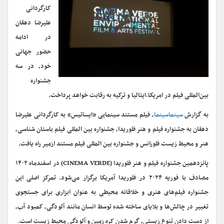
کارگردانی
علیرضا دهقان
در ادامه
حضور جهانی
خود، در سه
جشنواره
بین‌المللی فیلم در امریکا.ایتالیا و ترکیه به رقابت خواهد پرداخت.
به گزارش
سینماسینما
، فیلم مستند سینمایی «ایساتیس» به کارگردانی علیرضا
دهقان به جشنواره فیلم و هنر فلوریدا، جشنواره بین المللی فیلم باستان شناسی،
هنر و محیط زیست فلورانس و جشنواره بین المللی فیلم مستند ازمیر راه یافت.
پانزدهمین جشنواره فیلم و هنر فلوریدا (CINEMA VERDE) در اسفندماه ۱۴۰۲
مصادف با فوریه ۲۰۲۴ در فلوریدا آمریکا برگزار می‌شود. تمرکز اصلی این
جشنواره فیلم‌های هنری و خلاقانه محیطی به عنوان ابزاری برای جستجوی
تغییر در چالش‌ها و بلایای ساخته شده توسط انسان مانند آلودگی، کمبود آب،
از دست دادن تنوع زیستی، گرم شدن کره زمین و آلودگی محیط زیست است.