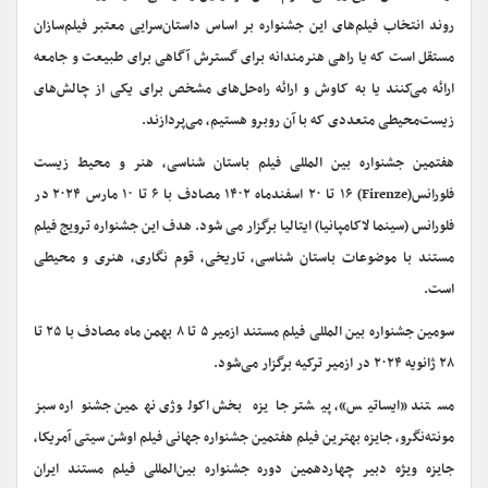
روند انتخاب فیلم‌های این جشنواره بر اساس داستان‌سرایی معتبر فیلم‌سازان
مستقل است که یا راهی هنرمندانه برای گسترش آگاهی برای طبیعت و جامعه
ارائه می‌کنند یا به کاوش و ارائه راه‌حل‌های مشخص برای یکی از چالش‌های
زیست‌محیطی متعددی که با آن روبرو هستیم، می‌پردازند.
هفتمین جشنواره بین المللی فیلم باستان شناسی، هنر و محیط زیست
فلورانس(Firenze) ۱۶ تا ۲۰ اسفندماه ۱۴۰۲ مصادف با ۶ تا ۱۰ مارس ۲۰۲۴ در
فلورانس (سینما لاکامپانیا) ایتالیا برگزار می شود. هدف این جشنواره ترویج فیلم
مستند با موضوعات باستان شناسی، تاریخی، قوم نگاری، هنری و محیطی
است.
سومین جشنواره بین المللی فیلم مستند ازمیر ۵ تا ۸ بهمن ماه مصادف با ۲۵ تا
۲۸ ژانویه ۲۰۲۴ در ازمیر ترکیه برگزار می‌شود.
مستند «ایساتیس»، پیشتر جایزه بخش اکولوژی نهمین جشنواره سبز
مونته‌نگرو، جایزه بهترین فیلم هفتمین جشنواره جهانی فیلم اوشن سیتی آمریکا،
جایزه ویژه دبیر چهاردهمین دوره جشنواره بین‌المللی فیلم مستند ایران