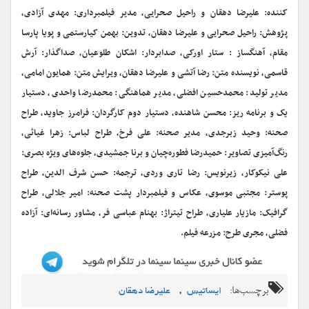
کننده: علیرضا دهقان و راحیل صحرایی، مدیر فیلمبرداری: مهدی آزادی،
پژوهش: راحیل صحرایی و علیرضا دهقان، تدوین: بهمن کیارستمی و پویا پارسا
مقام، آهنگساز : ستار اورکی، صدابردار: اشکان طلوعیان، صداگذار: آرش
قاسمی، نویسنده متن: رضا آتشی و علیرضا دهقان، ویرایش متن: همایون امامی،
مدیر تولید: محمدحسین افضلی، مدیر هماهنگی: محمدرضا واحدی، دستیار
یک و برنامه ریز: محسن شاهنده، دستیار دوم کارگردان: فرامرز جاوید، طراح
صحنه: وحید زبرجدی، مدیر صحنه: علی فرخ، طراح لباس: زهرا غیاثی،
رنگ‌آمیزی تصاویر: حمیدرضا فطوره‌چیان و برنا جمشیدی، جلوه‌های ویژه بصری:
علی نیکوکار، زیرنویس: رضا تاری وردی، ترجمه: حسن شرف الدین، طراح
پوستر: مجتبی موسوی، عکاس و فیلمبردار پشت صحنه: امیر جلالی، طراح
گرافیک: مازیار علیاری، طراح تیتراژ: بهنام عباسی فر، مشاور رسانه‌ای: آزاده
فضلی، مجری طرح: مزرعه فیلم.
برچسب‌ها:
,
ایساتیس
علیرضا دهقان