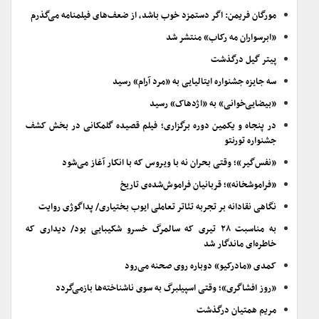
مورگان فریمن: اگر دستمزد خوب باشد، از ضعف‌های فیلمنامه می‌گذرم
«ابرسواران مه رکاب» منتشر شد
پیتر گیل درگذشت
سه جایزه جشنواره ایتالیایی به «مرد آرام» رسید
«بیضایی‌خوانی» به «اژدهاک» رسید
در پنجاه و یکمین دوره برگزاری؛ فیلم قصیده گلمکانی در بخش کشف
جشنواره تورنتو
«نفس‌گیر»؛ وقتی بحران نه با ویروس که با انکار آغاز می‌شود
«فراموشخانه»؛ قربانیان فراموش‌شده‌ی تاریخ
نگاهی نقادانه بر تجربه تئاتر تعاملی ایوب بختیاری/ پداگوژی روایت
به مناسبت ۲۸ تیری که سالمرگ خسرو شکیبایی بود/ دیداری که
خاطره‌ای ماندگار شد
کمدی «مادرکیو» دوباره روی صحنه می‌رود
«روز افشاگری»؛ وقتی اسپیلبرگ به سوی ناشناخته‌ها بازمی‌گردد
مریم همتیان درگذشت