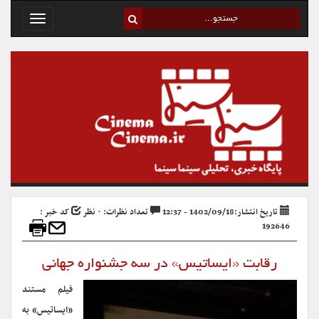
Toggle
avigation
تاریخ انتشار:1402/09/18 - 12:37
تعداد نظرات: ۰ نظر
کد خبر :
192646
رقابت «ایساتیس» در سه جشنواره جهانی
فیلم مستند
«ایساتیس» به