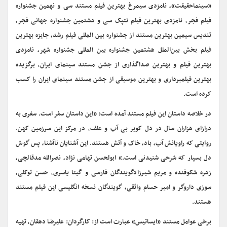
«سینماحقیقت»، نامزدی سیمرغ بهترین فیلم مستند سی و نهمین جشنواره
فیلم فجر، نامزدی بهترین فیلم نتپک سی و هشتمین جشنواره جهانی فجر،
تندیس سیمین بهترین مستند از جشنواره بین المللی فیلم رشد، جایزه بهترین
فیلم بخش بین‌الملل هشتمین جشنواره بین المللی جشنواره شهر، نامزدی
بهترین فیلم و بهترین صداگذاری از جشن مستند سینمای ایران، برگزیده
بهترین فیلمبرداری و بهترین موسیقی از جشن مستند سینمای ایران را کسب
کرده است.
در خلاصه داستان این فیلم مستند آمده است: «این داستان سفر است. سفری به
درازای هزاران سال در دل کویر بی آب و علف، در مرکز این سرزمین کهن.
روایتی که راویانش آب، باد، خاک و آتش هستند. این آشنایان ناآشنا، پس گوش
دل بسپار که شرحی شنیدنی است.» ابولحسن تهامی نژاد، نصرالله مدقالچی،
زهره شکوفنده و مریم شیرزادگویندگان فارسی و گیتا یاسری، حسن توکلی،
سوزی داروگر و امیر حسام واثقی، گویندگان نسخه انگلیسی این فیلم مستند
هستند.
برخی عوامل مستند «ایساتیس» عبارت است از: کارگردان: علیرضا دهقان، تهیه