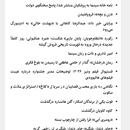
نامه خانه سینما به پزشکیان منتشر شد/ پاسخ سخنگوی دولت
«زن و بچه»؛ فروپاشیدن
ورایتی خبر داد؛ عبدالرضا کاهانی با «بهشت خالی» به ادینبورگ
می‌رود
رکورد «انتقام‌جویان: پایان بازی» شکست؛ «مرد عنکبوتی: روز کاملاً
جدید» درحال ورود به فهرست تاریخی فروش گیشه
امیر نادری و ذات و زبان سینما
رمان «رخشان»؛ گُذار از خامیِ عاطفی تا رسیدن به بلوغ فکری
فستیوال فیلم ونیز ۲۰۲۶؛ توضیحات مدیر جشنواره درباره غیبت
فیلم‌های هالیوودی
نگاهی به بازی محسن قصابیان در سریال «کلاغ»/ استراتژی مکث و
سکوت
فوت یکی از برندگان اسکار؛ گلن هانسارد درگذشت
کاوه کاویان درگذشت
«روسری آبی»؛ فرا رفتن از چارچوب بسته
«جای دندان پلنگ»؛ جای دندان پلنگ بر تن زخمی گربه