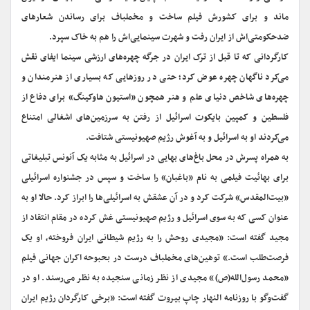
ماند و برای کشورش فیلم ساخت و مخملباف برای رساندن شعارهای
ضدحکومتی‌اش از ایران رفت و شهرت سینمایی‌اش را هم به خاک سپرد.
کارگردانی که تا قبل از ترک ایران در جرگه چهره‌های ارزشی سینما ایفای نقش
می‌کرد ناگهان چهره عوض کرد؛ حتی در روزهایی که بسیاری از هنرمندان و
چهره‌های شاخص دنیای علم و هنر همچون «استیون هاوکینگ»‌ برای دفاع از
فلسطین و کمپین بایکوت اسرائیل از رفتن به سرزمین‌های اشغالی امتناع
می‌کردند او به اسرائیل و به آغوش رژیم صهیونیستی شتافت.
به همراه پسرش در محل باغ‌های بهایی در اسرائیل به مثابه یک آنونس تبلیغاتی
برای بهائیت فیلمی به نام «باغبان» را ساخت و سپس در جشنواره اسرائیلی
«‌بیت‌المقدس»‌ شرکت کرد و در آن عشقش به اسرائیلی‌ها را ابراز کرد. حالا او به
عنوان کسی که به سوی اسرائیل و رژیم صهیونیستی غش کرده در مقام انتقاد از
مجید گفته است: «مجیدی روحش را به رژیم شیطانی ایران فروخته، او یک
فرصت‌طلب است.» توهین‌های مخملباف درست در بحبوحه اکران جهانی فیلم
«محمد رسول‌الله(ص)» مجیدی از نظر زمانی سنجیده به نظر می‌رسند. او در
گفت‌و‌گو با روزنامه النهار چاپ بیروت گفته است: «برخی کارگردان رژیم ایران