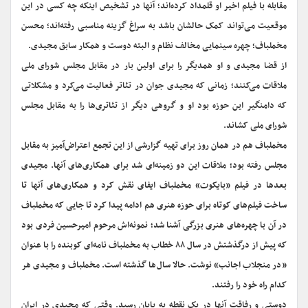
مقابله با فیلم اخیر او قلمداد کرده‌اند؛ آنها در تشخیص اینکه چه کسی در این
موقعیت می‌تواند کمک حالشان باشد به سراغ گزینه مناسبی رفته‌اند؛ محسن
مخملباف؛ چهره سینمایی مخالف نظام و البته دوست و همکار سابق مجیدی.
از قضا مجیدی و او همدیگر را برای اولین بار در مقابل مجلس شورای ملی
ملاقات می‌کنند؛ زمانی که مجیدی جوان در تئاتر فعالیت می‌کرد و مشکلاتی
که دامنگیر این حوزه بود او و گروهی دیگر از تئاتری‌ها را به مقابل مجلس
شورای ملی کشاند.
مخملباف هم در همان روز برای تهیه گزارشی از این تجمع اعتراض‌آمیز به مقابل
مجلس رفته بود؛ ملاقات این دو زمینه‌ای شد برای همکاری‌های آنها. مجیدی
بعدها در فیلم «بایکوت»‌ مخملباف ایفای نقش کرد و همکاری‌های آنها تا
ساخت فیلم‌های کوتاه برای حوزه هنری هم ادامه پیدا کرد تا جایی که مخملباف
در آن با چهره‌های هنری بزرگی آشنا شد؛ نمونه‌اش مرحوم امیرحسین فردی بود
که پیش از درگذشتش در سال ۸۸ خطاب به مخملباف نامه‌ای کوبنده را با عنوان
«‌در منجلاب اجانب» نوشت. حالا سال‌ها گذشته است. مخملباف و مجیدی هر
کدام راه خود را رفتند.
دوستی و رفاقت آنها در یک نقطه به پایان رسید. وقتی که مجیدی در ایران