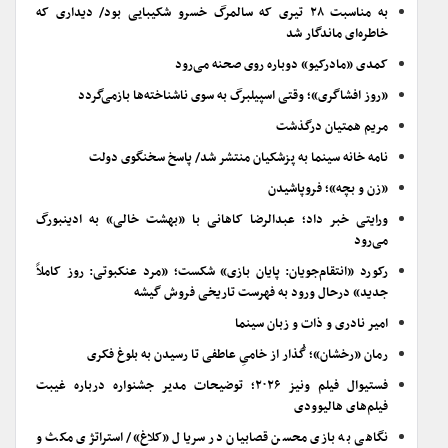
به مناسبت ۲۸ تیری که سالمرگ خسرو شکیبایی بود/ دیداری که
خاطره‌ای ماندگار شد
کمدی «مادرکیو» دوباره روی صحنه می‌رود
«روز افشاگری»؛ وقتی اسپیلبرگ به سوی ناشناخته‌ها بازمی‌گردد
مریم همتیان درگذشت
نامه خانه سینما به پزشکیان منتشر شد/ پاسخ سخنگوی دولت
«زن و بچه»؛ فروپاشیدن
ورایتی خبر داد؛ عبدالرضا کاهانی با «بهشت خالی» به ادینبورگ
می‌رود
رکورد «انتقام‌جویان: پایان بازی» شکست؛ «مرد عنکبوتی: روز کاملاً
جدید» درحال ورود به فهرست تاریخی فروش گیشه
امیر نادری و ذات و زبان سینما
رمان «رخشان»؛ گُذار از خامیِ عاطفی تا رسیدن به بلوغ فکری
فستیوال فیلم ونیز ۲۰۲۶؛ توضیحات مدیر جشنواره درباره غیبت
فیلم‌های هالیوودی
نگاهی به بازی محسن قصابیان در سریال «کلاغ»/ استراتژی مکث و