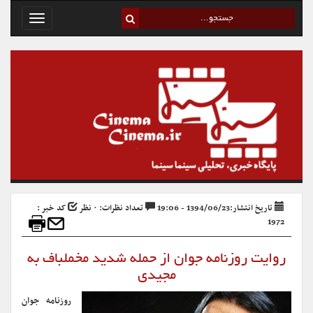
Toggle
avigation
تاریخ انتشار:1394/06/23 - 19:06
تعداد نظرات: ۰ نظر
کد خبر :
1972
روایت روزنامه جوان از حمله شدید مخملباف به
مجیدی
روزنامه جوان