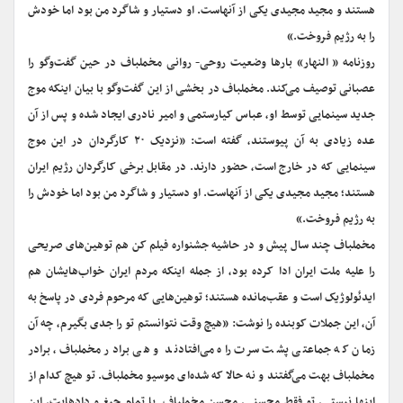
هستند و مجید مجیدی یکی از آنهاست. او دستیار و شاگرد من بود اما خودش
را به رژیم فروخت.»
روزنامه « النهار»‌ بارها وضعیت روحی- روانی مخملباف در حین گفت‌و‌گو را
عصبانی توصیف می‌کند. مخملباف در بخشی از این گفت‌و‌گو با بیان اینکه موج
جدید سینمایی توسط او، عباس کیارستمی و امیر نادری ایجاد شده و پس از آن
عده زیادی به آن پیوستند، گفته است: «نزدیک ۲۰ کارگردان در این موج
سینمایی که در خارج است، حضور دارند. در مقابل برخی کارگردان رژیم ایران
هستند؛ مجید مجیدی یکی از آنهاست. او دستیار و شاگرد من بود اما خودش را
به رژیم فروخت.»
مخملباف چند سال پیش و در حاشیه جشنواره فیلم کن هم توهین‌های صریحی
را علیه ملت ایران ادا کرده بود، از جمله اینکه مردم ایران خواب‌هایشان هم
ایدئولوژیک است و عقب‌مانده هستند؛ توهین‌هایی که مرحوم فردی در پاسخ به
آن، این جملات کوبنده را نوشت: «هیچ وقت نتوانستم تو را جدی بگیرم، چه آن
زمان که جماعتی پشت سرت راه می‌افتادند و هی برادر مخملباف، برادر
مخملباف بهت می‌گفتند و نه حالا که شده‌ای موسیو مخملباف. تو هیچ کدام از
اینها نیستی، تو فقط محسنی، محسن مخملباف. با تمام جیغ و دادهایت، این