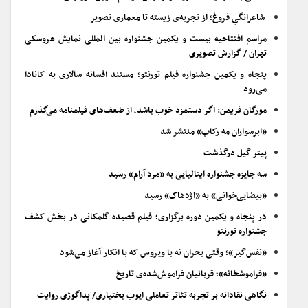
شاعرانگیِ فروغ؛ از تجربه‌ی زیسته تا معماری تصویر
مراسم افتتاحیه بیست و یکمین جشنواره بین المللی نمایش عروسکی
تهران / گزارش تصویری
پنجاه و یکمین جشنواره فیلم تورنتو؛ مستند افسانه سالاری به کانادا
می‌رود
مورگان فریمن: اگر دستمزد خوب باشد، از ضعف‌های فیلمنامه می‌گذرم
«ابرسواران مه رکاب» منتشر شد
پیتر گیل درگذشت
سه جایزه جشنواره ایتالیایی به «مرد آرام» رسید
«بیضایی‌خوانی» به «اژدهاک» رسید
در پنجاه و یکمین دوره برگزاری؛ فیلم قصیده گلمکانی در بخش کشف
جشنواره تورنتو
«نفس‌گیر»؛ وقتی بحران نه با ویروس که با انکار آغاز می‌شود
«فراموشخانه»؛ قربانیان فراموش‌شده‌ی تاریخ
نگاهی نقادانه بر تجربه تئاتر تعاملی ایوب بختیاری/ پداگوژی روایت