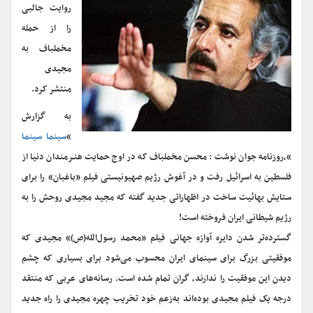
روایت جالبی
را از حمله
مخملباف به
مجیدی
منتشر کرد.
به گزارش
“
سینما سینما
“،روزنامه جوان نوشت : محسن مخملباف که در اوج حمایت هنـرمندان دنیا از
فلسطین به اسرائیل رفت و در آغوش رژیم صهیونیستی فیلم «باغبان» را برای
ستایش بهائیت ساخت در اظهاراتی جدید گفته که مجید مجیدی روحش را به
رژیم شیطانی ایران فروخته است!
گسترده‌تر شدن دایره آوازه جهانی فیلم «محمد رسول‌الله(ص)» مجیدی که
موفقیتی بزرگ برای سینمای ایران محسوب می‌شود برای بسیاری که چشم
دیدن این موفقیت را ندارند، گران تمام شده است. رسانه‌های عربی که منتقد
درجه یک فیلم مجیدی بوده‌اند به‌زعم خود تخریب چهره مجیدی را راه جدید