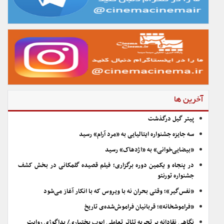
آخرین ها
پیتر گیل درگذشت
سه جایزه جشنواره ایتالیایی به «مرد آرام» رسید
«بیضایی‌خوانی» به «اژدهاک» رسید
در پنجاه و یکمین دوره برگزاری؛ فیلم قصیده گلمکانی در بخش کشف
جشنواره تورنتو
«نفس‌گیر»؛ وقتی بحران نه با ویروس که با انکار آغاز می‌شود
«فراموشخانه»؛ قربانیان فراموش‌شده‌ی تاریخ
نگاهی نقادانه بر تجربه تئاتر تعاملی ایوب بختیاری/ پداگوژی روایت