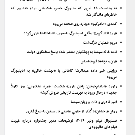
به مناسبت ۲۸ تیری که سالمرگ خسرو شکیبایی بود/ دیداری که
خاطره‌ای ماندگار شد
کمدی «مادرکیو» دوباره روی صحنه می‌رود
«روز افشاگری»؛ وقتی اسپیلبرگ به سوی ناشناخته‌ها بازمی‌گردد
مریم همتیان درگذشت
نامه خانه سینما به پزشکیان منتشر شد/ پاسخ سخنگوی دولت
«زن و بچه»؛ فروپاشیدن
ورایتی خبر داد؛ عبدالرضا کاهانی با «بهشت خالی» به ادینبورگ
می‌رود
رکورد «انتقام‌جویان: پایان بازی» شکست؛ «مرد عنکبوتی: روز کاملاً
جدید» درحال ورود به فهرست تاریخی فروش گیشه
امیر نادری و ذات و زبان سینما
رمان «رخشان»؛ گُذار از خامیِ عاطفی تا رسیدن به بلوغ فکری
فستیوال فیلم ونیز ۲۰۲۶؛ توضیحات مدیر جشنواره درباره غیبت
فیلم‌های هالیوودی