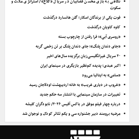
نگاهی به بازی محسن قصابیان در سریال «کلاغ»/ استراتژی مکث و
سکوت
فوت یکی از برندگان اسکار؛ گلن هانسارد درگذشت
کاوه کاویان درگذشت
«روسری آبی»؛ فرا رفتن از چارچوب بسته
«جای دندان پلنگ»؛ جای دندان پلنگ بر تن زخمی گربه
۲۰ سریال غیرانگلیسی‌زبان برگزیده سال‌های اخیر
اکبر عبدی؛ پدیده کم‌نظیر بازیگری در سینمای ایران
«سامی» به ایتالیا می‌رود
«غروب در دیاری غریب» به خانه اردیبهشت اودلاجان رسید
تغییرات در سازمان سینمایی با انتشار سه حکم جدید
درباره چهار فیلم موفق در باکس آفیس ۲۰۲۶/ نابودگران کلیشه
مرضیه برومند دبیر جشنواره سی و یکم تئاتر کودک و نوجوان شد