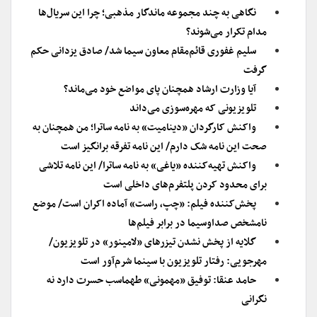
نگاهی به چند مجموعه ماندگار مذهبی؛ چرا این سریال‌ها
مدام تکرار می‌شوند؟
سلیم غفوری قائم‌مقام معاون سیما شد/ صادق یزدانی حکم
گرفت
آیا وزارت ارشاد همچنان پای مواضع خود می‌ماند؟
تلویزیونی که مهره‌سوزی می‌داند
واکنش کارگردان «دینامیت» به نامه ساترا؛ من همچنان به
صحت این نامه شک دارم/ این نامه تفرقه برانگیز است
واکنش تهیه‌کننده «یاغی» به نامه ساترا/ این نامه تلاشی
برای محدود کردن پلتفرم‌های داخلی است
پخش‌کننده فیلم: «چپ، راست» آماده اکران است/ موضع
نامشخص صداوسیما در برابر فیلم‌ها
گلایه از پخش نشدن تیزر‌های «لامینور» در تلویزیون/
مهرجویی: رفتار تلویزیون با سینما شرم‌آور است
حامد عنقا: توفیق «مهمونی» طهماسب حسرت دارد نه
نگرانی