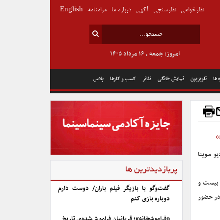
نظرخواهی
نظرسنجی
آگهی
درباره ما
مرامنامه
English
امروز: جمعه , ۱۶ مرداد ۱۴۰۵
 ها
تلویزیون
نمایش خانگی
تئاتر
کسب و کارها
پلاس
و سوینا
پربازدیدترین ها
 بیست و
گفت‌وگو با بازیگر فیلم باران/ دوست دارم
در حضور
دوباره بازی کنم
«فراموشخانه»؛ قربانیان فراموش‌شده‌ی تاریخ