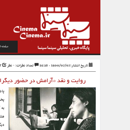
صفحه ا
تاریخ انتشار:1400/07/07 - 14:28
تعداد نظرات: ۰ نظر
کد 
روایت و نقد «آرامش در حضور دیگر
پاد
پخش
به 
هشت
دیگ