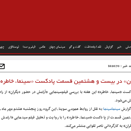
صلی
خبر
گزارش
نقد / یادداشت
گفت و گو
سینمای جهان
عکس
فیلم و صدا
نوستالژی
چهره
خبر : 162070
ان» در بیست و هشتمین قسمت پادکست «سینما، خاطره»
کست «سینما، خاطره» این هفته با بررسی فیلم‌سینمایی «آرامش در حضور دیگران» از رادی
 می‌شود.
گزارش
سینماسینما
به نقل از روابط عمومی سوینا، این گروه روز پنجشنبه هشتم مهر ماه،
مین قسمت از پادکست «سینما، خاطره» را با روایت و تحلیل فیلم سینمایی «ارامش 
ران» به کارگردانی ناصر تقوایی منتشر می‌کند.