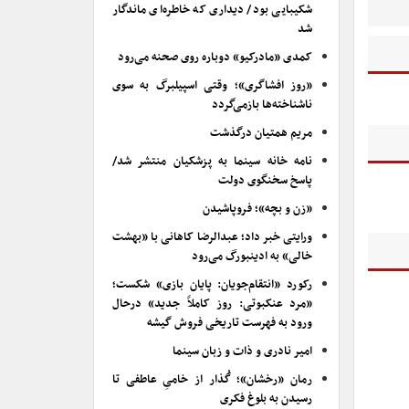
شکیبایی بود/ دیداری که خاطره‌ای ماندگار
شد
کمدی «مادرکیو» دوباره روی صحنه می‌رود
«روز افشاگری»؛ وقتی اسپیلبرگ به سوی
ناشناخته‌ها بازمی‌گردد
مریم همتیان درگذشت
نامه خانه سینما به پزشکیان منتشر شد/
پاسخ سخنگوی دولت
«زن و بچه»؛ فروپاشیدن
ورایتی خبر داد؛ عبدالرضا کاهانی با «بهشت
خالی» به ادینبورگ می‌رود
رکورد «انتقام‌جویان: پایان بازی» شکست؛
«مرد عنکبوتی: روز کاملاً جدید» درحال
ورود به فهرست تاریخی فروش گیشه
امیر نادری و ذات و زبان سینما
رمان «رخشان»؛ گُذار از خامیِ عاطفی تا
رسیدن به بلوغ فکری