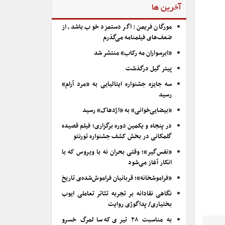
آخرین ها
مورگان فریمن: اگر دستمزد خوب باشد، از
ضعف‌های فیلمنامه می‌گذرم
«ابرسواران مه رکاب» منتشر شد
پیتر گیل درگذشت
سه جایزه جشنواره ایتالیایی به «مرد آرام»
رسید
«بیضایی‌خوانی» به «اژدهاک» رسید
در پنجاه و یکمین دوره برگزاری؛ فیلم قصیده
گلمکانی در بخش کشف جشنواره تورنتو
«نفس‌گیر»؛ وقتی بحران نه با ویروس که با
انکار آغاز می‌شود
«فراموشخانه»؛ قربانیان فراموش‌شده‌ی تاریخ
نگاهی نقادانه بر تجربه تئاتر تعاملی ایوب
بختیاری/ پداگوژی روایت
به مناسبت ۲۸ تیری که سالمرگ خسرو