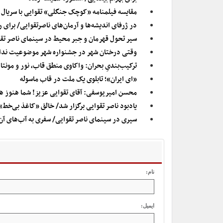
مقایسه فیلمنامه «کوچک جنگلی» تقوایی با سریال 
در ژرفای اندیشه‌ها و آرمان‌های ناصرتقوایی/ برای
سیر تحول قهرمان و جبر محیط در سینمای ناصر تقو
وقتی درختان شهر در جشنواره شهر موضوعیت ندا
ترکیب‌بندیِ بحران: واکاوی منطق قاب، نور و مونتا
«ای ایران»؛ تابلوی یک ملت در قاب ماسوله
محسن امیریوسفی: آقای تقوایی عزیز! شما هنوز 
یادبود ناصر تقوایی برگزار شد/ خالق «کاغذ بی‌خط»
سیری در سینمای ناصر تقوایی/ سفری به آب‌های آن‌س
نام:
ایمیل: