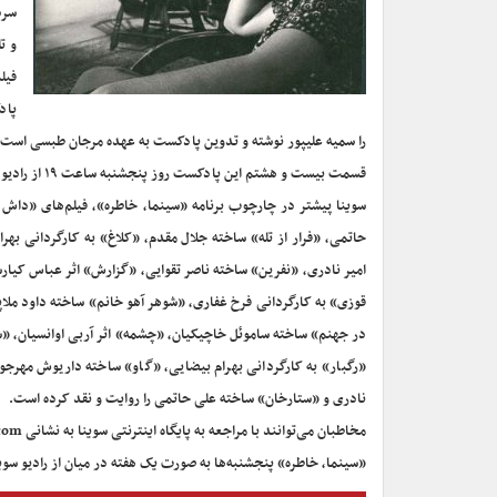
سرد
و ت
فیل
پاد
را سمیه علیپور نوشته و تدوین پادکست به عهده مرجان طبسی است.
قسمت بیست و هشتم این پادکست روز پنجشنبه ساعت ۱۹ از رادیو سوینا پخش می‌شود و پس از آن، در پایگاه اینترنتی سوینا در دسترس مخاطبان قرار می‌گیرد.
سوینا پیشتر در چارچوب برنامه «سینما، خاطره»، فیلم‌های «داش 
حاتمی، «فرار از تله» ساخته جلال مقدم، «کلاغ» به کارگردانی بهر
امیر نادری، «نفرین» ساخته ناصر تقوایی، «گزارش» اثر عباس کیا
قوزی» به کارگردانی فرخ غفاری، «شوهر آهو خانم» ساخته داود ملاپ
در جهنم» ساخته ساموئل خاچیکیان، «چشمه» اثر آربی اوانسیان، «س
«رگبار» به کارگردانی بهرام بیضایی، «گاو» ساخته داریوش مهرجو
نادری و «ستارخان» ساخته علی حاتمی را روایت و نقد کرده است.
مخاطبان می‌توانند با مراجعه به پایگاه اینترنتی سوینا به نشانی www.sevinagroup.com به برنامه‌های رادیو سوینا دسترسی داشته باشند.
«سینما، خاطره» پنجشنبه‌ها به صورت یک هفته در میان از رادیو سوی