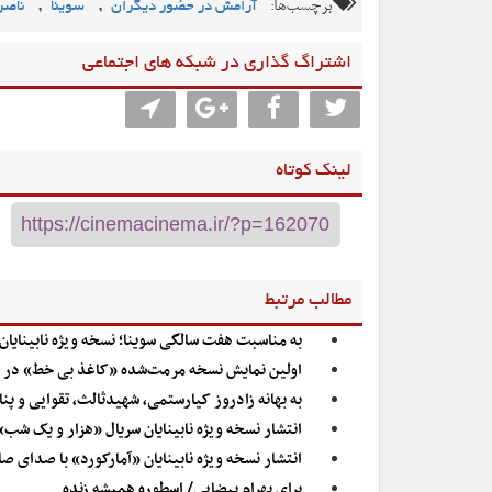
برچسب‌ها:
,
,
آرامش در حضور دیگران
سوینا
ناصر
اشتراگ گذاری در شبکه های اجتماعی
لینک کوتاه
مطالب مرتبط
به مناسبت هفت سالگی سوینا؛ نسخه ویژه نابینایان
اولین نمایش نسخه مرمت‌شده «کاغذ بی خط» در م
به بهانه زادروز کیارستمی، شهیدثالث، تقوایی و پن
انتشار نسخه ویژه نابینایان سریال «هزار و یک شب»
انتشار نسخه ویژه نابینایان «آمارکورد» با صدای صا
برای بهرام بیضایی/ اسطوره همیشه زنده