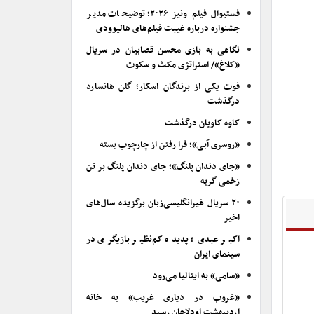
فستیوال فیلم ونیز ۲۰۲۶؛ توضیحات مدیر
جشنواره درباره غیبت فیلم‌های هالیوودی
نگاهی به بازی محسن قصابیان در سریال
«کلاغ»/ استراتژی مکث و سکوت
فوت یکی از برندگان اسکار؛ گلن هانسارد
درگذشت
کاوه کاویان درگذشت
«روسری آبی»؛ فرا رفتن از چارچوب بسته
«جای دندان پلنگ»؛ جای دندان پلنگ بر تن
زخمی گربه
۲۰ سریال غیرانگلیسی‌زبان برگزیده سال‌های
اخیر
اکبر عبدی؛ پدیده کم‌نظیر بازیگری در
سینمای ایران
«سامی» به ایتالیا می‌رود
«غروب در دیاری غریب» به خانه
اردیبهشت اودلاجان رسید