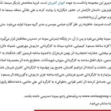
بیری این مجموعه پادکست به عهده
کیوان کثیریان
است. فریبا متخصص بازیگر سینما، تئات
لویزیون، داستان «آرامش در حضور دیگران» را روایت کرده و علی علائی منتقد سینما به ت
م و حواشی آن پرداخته‌است.
کست «سینما، خاطره» زیر نظر گلاره عباسی موسس و مدیر گروه سوینا تولید می‌شود. متن 
آکل» ساخته مسعود کیمیایی، «دایره مینا» به کارگردانی داریوش مهرجویی، «سوته دلان» 
ام بیضایی، «شازده احتجاب» اثر بهمن فرمان‌آرا، «کندو» ساخته فریدون گله، «تنگنا» به ک
رستمی، «یک اتفاق ساده» به کارگردانی سهراب شهیدثالث، «شطرنج باد» اثر محمدرضا اصلا
ور، «خشت و آینه» اثر ابراهیم گلستان، «صبح روز چهارم» به کارگردانی کامران شیردل، «
رایدار» به کارگردانی خسرو هریتاش، «بی‌تا» ساخته هژیر داریوش، «گوزن‌ها» اثر مسعود 
یی، «صادق کرده» اثر ناصر تقوایی، «طوقی» به کارگردانی علی حاتمی، «خداحافظ رقیق» ا
نا منتشر می‌شود.