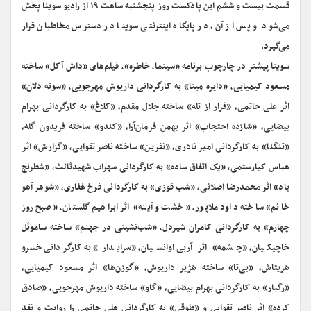
قسمت بیست و ششم این پادکست روز پنجشنبه ساعت ۱۹ از رادیو سوینا پخش
می‌شود و پس از آن، در پایگاه اینترنتی سوینا در دسترس مخاطبان قرار
می‌گیرد.
سوینا پیشتر در چارچوب برنامه «سینما، خاطره»، فیلم‌های «داش آکل» ساخته
مسعود کیمیایی، «دایره مینا» به کارگردانی داریوش مهرجویی، «سوته دلان»
اثر علی حاتمی، «فرار از تله» ساخته جلال مقدم، «کلاغ» به کارگردانی بهرام
بیضایی، «شازده احتجاب» اثر بهمن فرمان‌آرا، «کندو» ساخته فریدون گله،
«تنگنا» به کارگردانی امیر نادری، «نفرین» ساخته ناصر تقوایی، «گزارش» اثر
عباس کیارستمی، «یک اتفاق ساده» به کارگردانی سهراب شهیدثالث، «شطرنج
باد» اثر محمدرضا اصلانی، «شب قوزی» به کارگردانی فرخ غفاری، «شوهر آهو
خانم» ساخته داود ملاپور، «خشت و آینه» اثر ابراهیم گلستان، «صبح روز
چهارم» به کارگردانی کامران شیردل، «شب‌نشینی در جهنم» ساخته ساموئل
خاچیکیان، «چشمه» اثر آربی اوانسیان، «سرایدار» به کارگردانی خسرو
هریتاش، «بی‌تا» ساخته هژیر داریوش، «گوزن‌ها» اثر مسعود کیمیایی،
«رگبار» به کارگردانی بهرام بیضایی، «گاو» ساخته داریوش مهرجویی، «صادق
کرده» اثر ناصر تقوایی و «طوقی» به کارگردانی علی حاتمی را روایت و نقد