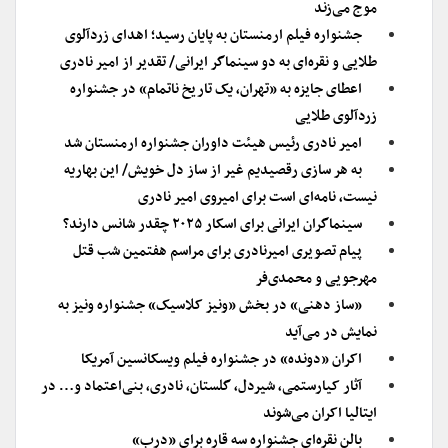
موج می‌زند
جشنواره فیلم ارمنستان به پایان رسید؛ اهدای زردآلوی
طلایی و نقره‌ای به دو سینماگر ایرانی/ تقدیر از امیر نادری
اعطای جایزه به «تهران، یک تاریخ ناتمام» در جشنواره
زردآلوی طلایی
امیر نادری رئیس هیئت داوران جشنواره ارمنستان شد
به هر سازی رقصیدیم غیر از ساز دل خویش/ این بهاریه
نیست، نامه‌ای است برای امیروی امیر نادری
سینماگران ایرانی برای اسکار ۲۰۲۵ چقدر شانس دارند؟
پیام تصویری امیرنادری برای مراسم هفتمین شب قتل
مهرجویی و محمدی‌فر
«ساز دهنی» در بخش «ونیز کلاسیک» جشنواره ونیز به
نمایش در می‌آید
اکران «دونده» در جشنواره فیلم ویسکانسین آمریکا
آثار کیارستمی، شیردل، گلستان، نادری، بنی‌اعتماد و… در
ایتالیا اکران می‌شوند
بالن نقره‌ای جشنواره سه قاره برای «درب»