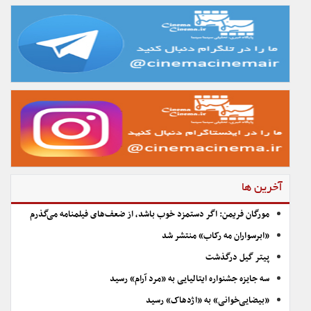
آخرین ها
مورگان فریمن: اگر دستمزد خوب باشد، از ضعف‌های فیلمنامه می‌گذرم
«ابرسواران مه رکاب» منتشر شد
پیتر گیل درگذشت
سه جایزه جشنواره ایتالیایی به «مرد آرام» رسید
«بیضایی‌خوانی» به «اژدهاک» رسید