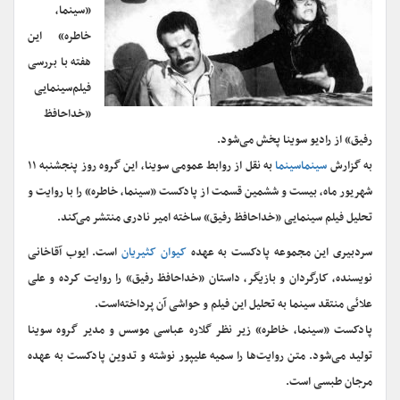
«سینما،
خاطره» این
هفته با بررسی
فیلم‌سینمایی
«خداحافظ
رفیق» از رادیو سوینا پخش می‌شود.
به گزارش
سینماسینما
به نقل از روابط عمومی سوینا، این گروه روز پنجشنبه ۱۱
شهریور ماه، بیست و ششمین قسمت از پادکست «سینما، خاطره» را با روایت و
تحلیل فیلم سینمایی «خداحافظ رفیق» ساخته امیر نادری منتشر می‌کند.
سردبیری این مجموعه پادکست به عهده
کیوان کثیریان
است. ایوب آقاخانی
نویسنده، کارگردان و بازیگر، داستان «خداحافظ رفیق» را روایت کرده و علی
علائی منتقد سینما به تحلیل این فیلم و حواشی آن پرداخته‌است.
پادکست «سینما، خاطره» زیر نظر گلاره عباسی موسس و مدیر گروه سوینا
تولید می‌شود. متن روایت‌ها را سمیه علیپور نوشته و تدوین پادکست به عهده
مرجان طبسی است.