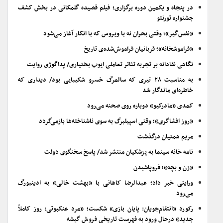
در پنجاه و یکمین دوره برگزاری؛ فیلم قصیده گلمکانی در بخش کشف
جشنواره تورنتو
«نفس‌گیر»؛ وقتی بحران نه با ویروس که با انکار آغاز می‌شود
«فراموشخانه»؛ قربانیان فراموش‌شده‌ی تاریخ
نگاهی نقادانه بر تجربه تئاتر تعاملی ایوب بختیاری/ پداگوژی روایت
به مناسبت ۲۸ تیری که سالمرگ خسرو شکیبایی بود/ دیداری که
خاطره‌ای ماندگار شد
کمدی «مادرکیو» دوباره روی صحنه می‌رود
«روز افشاگری»؛ وقتی اسپیلبرگ به سوی ناشناخته‌ها بازمی‌گردد
مریم همتیان درگذشت
نامه خانه سینما به پزشکیان منتشر شد/ پاسخ سخنگوی دولت
«زن و بچه»؛ فروپاشیدن
ورایتی خبر داد؛ عبدالرضا کاهانی با «بهشت خالی» به ادینبورگ
می‌رود
رکورد «انتقام‌جویان: پایان بازی» شکست؛ «مرد عنکبوتی: روز کاملاً
جدید» درحال ورود به فهرست تاریخی فروش گیشه