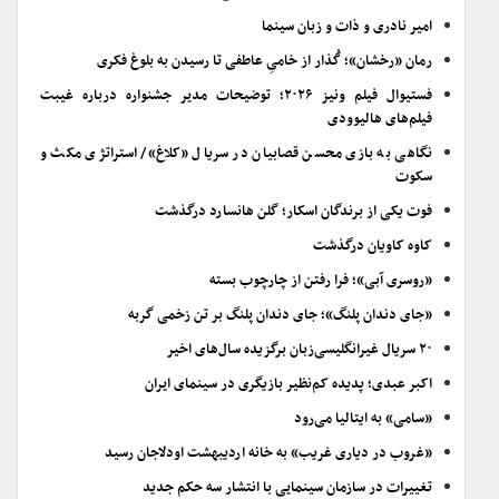
امیر نادری و ذات و زبان سینما
رمان «رخشان»؛ گُذار از خامیِ عاطفی تا رسیدن به بلوغ فکری
فستیوال فیلم ونیز ۲۰۲۶؛ توضیحات مدیر جشنواره درباره غیبت
فیلم‌های هالیوودی
نگاهی به بازی محسن قصابیان در سریال «کلاغ»/ استراتژی مکث و
سکوت
فوت یکی از برندگان اسکار؛ گلن هانسارد درگذشت
کاوه کاویان درگذشت
«روسری آبی»؛ فرا رفتن از چارچوب بسته
«جای دندان پلنگ»؛ جای دندان پلنگ بر تن زخمی گربه
۲۰ سریال غیرانگلیسی‌زبان برگزیده سال‌های اخیر
اکبر عبدی؛ پدیده کم‌نظیر بازیگری در سینمای ایران
«سامی» به ایتالیا می‌رود
«غروب در دیاری غریب» به خانه اردیبهشت اودلاجان رسید
تغییرات در سازمان سینمایی با انتشار سه حکم جدید