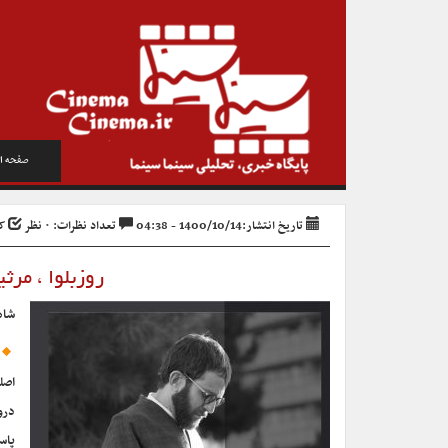
صفحه ا
تاریخ انتشار:1400/10/14 - 04:38
تعداد نظرات: ۰ نظر
کد 
روزبلوا ، مر
شاه
اصل
درو
پاس