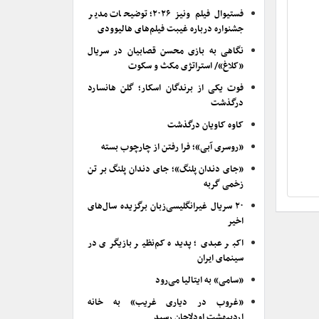
فستیوال فیلم ونیز ۲۰۲۶؛ توضیحات مدیر
جشنواره درباره غیبت فیلم‌های هالیوودی
نگاهی به بازی محسن قصابیان در سریال
«کلاغ»/ استراتژی مکث و سکوت
فوت یکی از برندگان اسکار؛ گلن هانسارد
درگذشت
کاوه کاویان درگذشت
«روسری آبی»؛ فرا رفتن از چارچوب بسته
«جای دندان پلنگ»؛ جای دندان پلنگ بر تن
زخمی گربه
۲۰ سریال غیرانگلیسی‌زبان برگزیده سال‌های
اخیر
اکبر عبدی؛ پدیده کم‌نظیر بازیگری در
سینمای ایران
«سامی» به ایتالیا می‌رود
«غروب در دیاری غریب» به خانه
اردیبهشت اودلاجان رسید