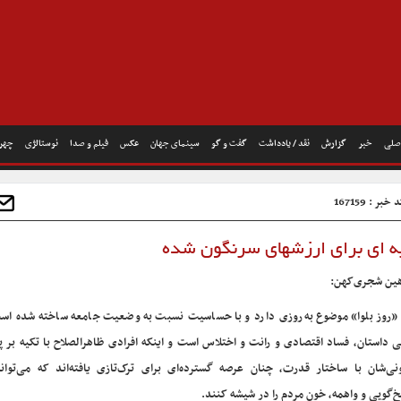
صلی
خبر
گزارش
نقد / یادداشت
گفت و گو
سینمای جهان
عکس
فیلم و صدا
نوستالژی
چهره
خبر : 167159
ثیه ای برای ارزشهای سرنگون شده
ین شجری‌کهن:
«روز بلوا» موضوع به‌روزی دارد و با حساسیت نسبت به وضعیت جامعه ساخته شده اس
ی داستان، فساد اقتصادی و رانت و اختلاس است و اینکه افرادی ظاهرالصلاح با تکیه بر 
نی‌شان با ساختار قدرت، چنان عرصه گسترده‌ای برای ترک‌تازی یافته‌اند که می‌توان
خ‌گویی و واهمه، خون مردم را در شیشه کنند.