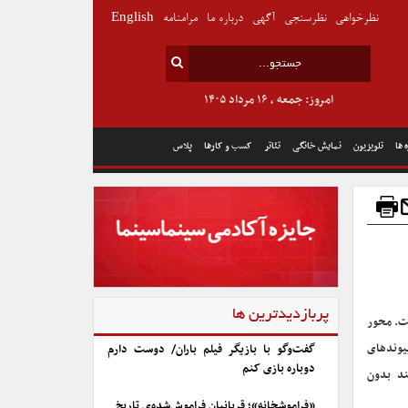
نظرخواهی
نظرسنجی
آگهی
درباره ما
مرامنامه
English
امروز: جمعه , ۱۶ مرداد ۱۴۰۵
 ها
تلویزیون
نمایش خانگی
تئاتر
کسب و کارها
پلاس
پربازدیدترین ها
ت. محور
پیوندهای
گفت‌وگو با بازیگر فیلم باران/ دوست دارم
دوباره بازی کنم
ند بدون
«فراموشخانه»؛ قربانیان فراموش‌شده‌ی تاریخ