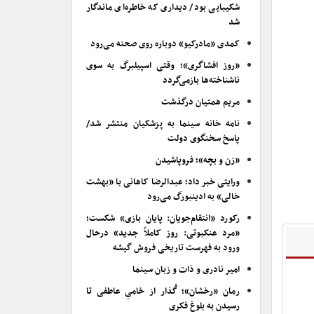
شکیبایی بود/ دیداری که خاطره‌ای ماندگار
شد
کمدی «مادرکیو» دوباره روی صحنه می‌رود
«روز افشاگری»؛ وقتی اسپیلبرگ به سوی
ناشناخته‌ها بازمی‌گردد
مریم همتیان درگذشت
نامه خانه سینما به پزشکیان منتشر شد/
پاسخ سخنگوی دولت
«زن و بچه»؛ فروپاشیدن
ورایتی خبر داد؛ عبدالرضا کاهانی با «بهشت
خالی» به ادینبورگ می‌رود
رکورد «انتقام‌جویان: پایان بازی» شکست؛
«مرد عنکبوتی: روز کاملاً جدید» درحال
ورود به فهرست تاریخی فروش گیشه
امیر نادری و ذات و زبان سینما
رمان «رخشان»؛ گُذار از خامیِ عاطفی تا
رسیدن به بلوغ فکری