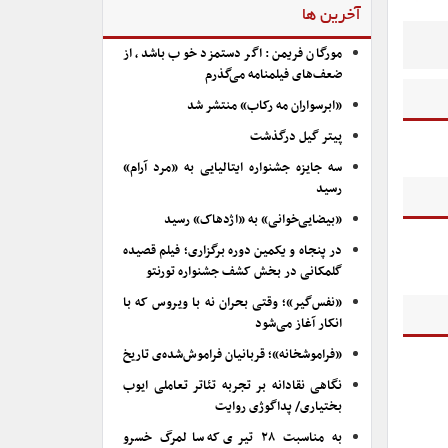
آخرین ها
مورگان فریمن: اگر دستمزد خوب باشد، از
ضعف‌های فیلمنامه می‌گذرم
«ابرسواران مه رکاب» منتشر شد
پیتر گیل درگذشت
سه جایزه جشنواره ایتالیایی به «مرد آرام»
رسید
«بیضایی‌خوانی» به «اژدهاک» رسید
در پنجاه و یکمین دوره برگزاری؛ فیلم قصیده
گلمکانی در بخش کشف جشنواره تورنتو
«نفس‌گیر»؛ وقتی بحران نه با ویروس که با
انکار آغاز می‌شود
«فراموشخانه»؛ قربانیان فراموش‌شده‌ی تاریخ
نگاهی نقادانه بر تجربه تئاتر تعاملی ایوب
بختیاری/ پداگوژی روایت
به مناسبت ۲۸ تیری که سالمرگ خسرو