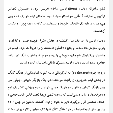
فیلم شاعرانه «دنیا» (Bota) اولین ساخته آیریس الزی و همسرش توماس
آلبانی
لوگورچی نماینده
در اسکار خواهد بود. داستان فیلم در یک کافه روی
می‌دهد و درباره یک خلافکار خرده‌پا و پیشخدمت کافه و رابطه پرفراز و نشیب
آن‌هاست.
«دنیا» اولین بار در دنیا سال گذشته در بخش «شرق غرب» جشنواره کارلووی
واری نمایش داده شد و جایزه «فدئورا» منتقدان را دریافت کرد. فیلم در
جشنواره ریکیاویک هم جایزه فیپرشی را برد و در چند جشنواره دیگر نیز برنده
جوایزی شده است. «دنیا» تولید مشترک آلبانی، ایتالیا و کوزوو است.
هنگ کنگ
«رو به جلو» (To the Fore) به کارگردانی دانته لام به نمایندگی از
در بخش فیلم خارجی‌زبان رقابت می‌کند. ادی پنگ بازیگر تایوانی، چوئی سی
وون بازیگر کره‌ای و شاون دو بازیگر چینی در این درام ورزشی نقش یک تیم
دوچرخه‌سواری را بازی می‌کنند که روحیه تیمی آن‌ها تحت تاثیر رقابت‌جویی و
اهداف شخصی قرار می‌گیرد. «رو به جلو» از اوت گذشته تاکنون در چین ۲۳٫۶
میلیون دلار فروخته، اما در خود هنگ کنگ تنها ۱٫۲۹ میلیون دلار فروش داشته