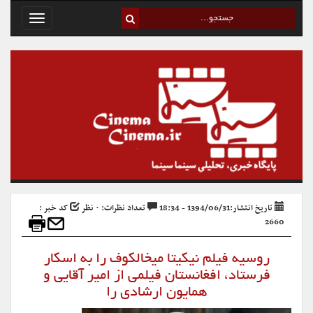
Toggle
avigation
تاریخ انتشار:1394/06/31 - 18:34
تعداد نظرات: ۰ نظر
کد خبر :
2660
روسیه فیلم نیکیتا میخالکوف را به اسکار
فرستاد، افغانستان فیلمی از امیر آقایی و
همایون ارشادی را