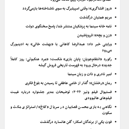
«روز افشاگری»؛ وقتی اسپیلبرگ به سوی ناشناخته‌ها بازمی‌گردد
مریم همتیان درگذشت
نامه خانه سینما به پزشکیان منتشر شد/ پاسخ سخنگوی دولت
«زن و بچه»؛ فروپاشیدن
ورایتی خبر داد؛ عبدالرضا کاهانی با «بهشت خالی» به ادینبورگ
می‌رود
رکورد «انتقام‌جویان: پایان بازی» شکست؛ «مرد عنکبوتی: روز کاملاً
جدید» درحال ورود به فهرست تاریخی فروش گیشه
امیر نادری و ذات و زبان سینما
رمان «رخشان»؛ گُذار از خامیِ عاطفی تا رسیدن به بلوغ فکری
فستیوال فیلم ونیز ۲۰۲۶؛ توضیحات مدیر جشنواره درباره غیبت
فیلم‌های هالیوودی
نگاهی به بازی محسن قصابیان در سریال «کلاغ»/ استراتژی مکث و
سکوت
فوت یکی از برندگان اسکار؛ گلن هانسارد درگذشت