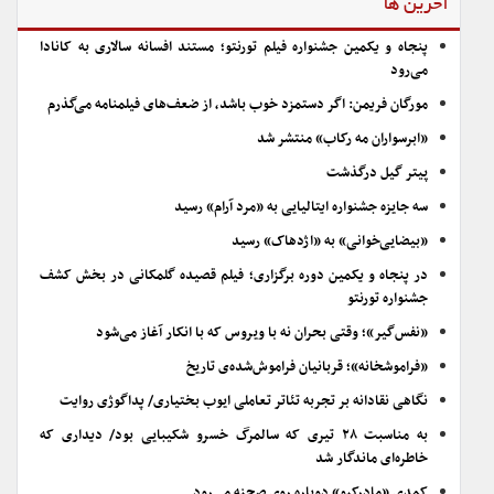
آخرین ها
پنجاه و یکمین جشنواره فیلم تورنتو؛ مستند افسانه سالاری به کانادا
می‌رود
مورگان فریمن: اگر دستمزد خوب باشد، از ضعف‌های فیلمنامه می‌گذرم
«ابرسواران مه رکاب» منتشر شد
پیتر گیل درگذشت
سه جایزه جشنواره ایتالیایی به «مرد آرام» رسید
«بیضایی‌خوانی» به «اژدهاک» رسید
در پنجاه و یکمین دوره برگزاری؛ فیلم قصیده گلمکانی در بخش کشف
جشنواره تورنتو
«نفس‌گیر»؛ وقتی بحران نه با ویروس که با انکار آغاز می‌شود
«فراموشخانه»؛ قربانیان فراموش‌شده‌ی تاریخ
نگاهی نقادانه بر تجربه تئاتر تعاملی ایوب بختیاری/ پداگوژی روایت
به مناسبت ۲۸ تیری که سالمرگ خسرو شکیبایی بود/ دیداری که
خاطره‌ای ماندگار شد
کمدی «مادرکیو» دوباره روی صحنه می‌رود