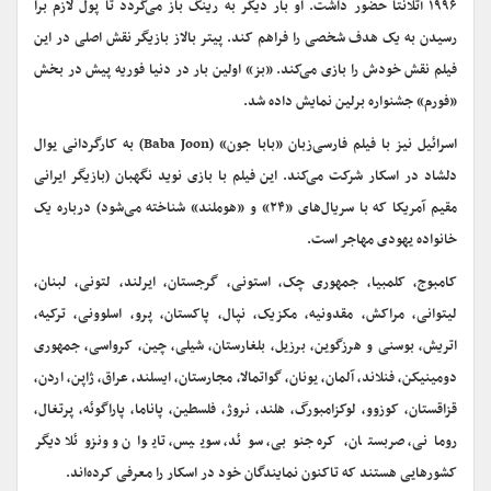
۱۹۹۶ آتلانتا حضور داشت. او بار دیگر به رینگ باز می‌گردد تا پول لازم برا
رسیدن به یک هدف شخصی را فراهم کند. پیتر بالاز بازیگر نقش اصلی در این
فیلم نقش خودش را بازی می‌کند. «بز» اولین بار در دنیا فوریه پیش در بخش
«فورم» جشنواره برلین نمایش داده شد.
اسرائیل نیز با فیلم فارسی‌زبان «بابا جون» (Baba Joon) به کارگردانی یوال
دلشاد در اسکار شرکت می‌کند. این فیلم با بازی نوید نگهبان (بازیگر ایرانی
مقیم آمریکا که با سریال‌های «۲۴» و «هوملند» شناخته می‌شود) درباره یک
خانواده یهودی مهاجر است.
کامبوج، کلمبیا، جمهوری چک، استونی، گرجستان، ایرلند، لتونی، لبنان،
لیتوانی، مراکش، مقدونیه، مکزیک، نپال، پاکستان، پرو، اسلوونی، ترکیه،
اتریش، بوسنی و هرزگوین، برزیل، بلغارستان، شیلی، چین، کرواسی، جمهوری
دومینیکن، فنلاند، آلمان، یونان، گواتمالا، مجارستان، ایسلند، عراق، ژاپن، اردن،
قزاقستان، کوزوو، لوکزامبورگ، هلند، نروژ، فلسطین، پاناما، پاراگوئه، پرتغال،
رومانی، صربستان، کره جنوبی، سوئد، سوییس، تایوان و ونزوئلا دیگر
کشورهایی هستند که تاکنون نمایندگان خود در اسکار را معرفی کرده‌اند.