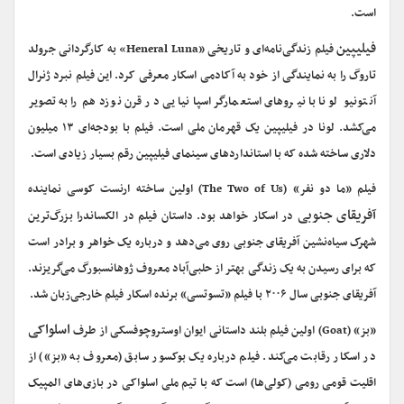
است.
فیلیپین
فیلم زندگی‌نامه‌ای و تاریخی «Heneral Luna» به کارگردانی جرولد
تاروگ را به نمایندگی از خود به آکادمی اسکار معرفی کرد. این فیلم نبرد ژنرال
آنتونیو لونا با نیروهای استعمارگر اسپانیایی در قرن نوزدهم را به تصویر
می‌کشد. لونا در فیلیپین یک قهرمان ملی است. فیلم با بودجه‌ای ۱۳ میلیون
دلاری ساخته شده که با استانداردهای سینمای فیلیپین رقم بسیار زیادی است.
فیلم «ما دو نفر» (The Two of Us) اولین ساخته ارنست کوسی نماینده
آفریقای جنوبی
در اسکار خواهد بود. داستان فیلم در الکساندرا بزرگ‌ترین
شهرک سیاه‌نشین آفریقای جنوبی روی می‌دهد و درباره یک خواهر و برادر است
که برای رسیدن به یک زندگی بهتر از حلبی‌آباد معروف ژوهانسبورگ می‌گریزند.
آفریقای جنوبی سال ۲۰۰۶ با فیلم «تسوتسی» برنده اسکار فیلم خارجی‌زبان شد.
اسلواکی
«بز» (Goat) اولین فیلم بلند داستانی ایوان اوستروچوفسکی از طرف
در اسکار رقابت می‌کند. فیلم درباره یک بوکسور سابق (معروف به «بز») از
اقلیت قومی رومی (کولی‌ها) است که با تیم ملی اسلواکی در بازی‌های المپیک