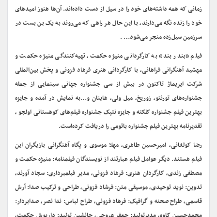
زمانی که همه داشته‌های خود را در سیل از دست داده‌اند. آن‌ها هنوز امیدهای
خود را زنده نگه می‌دارند، با این حال هر راهی که می‌روند به یک بن بست در
سرزمین سیل‌زده منجر می‌شود… .
فیلم «بندر بند» به کارگردانی منیژه حکمت، تهیه‌کنندگی منیژه حکمت و
مهشید آهنگرانی فراهانی، با کارگردانی هنری فرهاد فزونی و پخش بین‌المللی
شرکت ایریماژ تاکنون در بیش از سی جشنواره جهانی سینمایی از جمله
جشنواره‌های تورنتو، زوریخ، میل ولی، هاینان و…به نمایش در آمده و جایزه
بهترین فیلم جشنواره کلکته و جایزه نتپک جشنواره فیلم‌های کوهستانی اولجو ،
تقدیرنامه بهترین فیلم جشنواره باتومی را دریافت کرده‌است.
رضا کولغانی، امیرحسین طاهری، مهلا موسوی و پگاه آهنگرانی بازیگران این
فیلم هستند. دیگر عوامل فیلم عبارتند از نویسندگان فیلمنامه: منیژه حکمت و
مصطفی زندی، کارگردان هنری: فرهاد فزونی، مدیر فیلمبرداری: سجاد آورند،
تدوین: نوید توحیدی، موسیقی متن: فرشاد فزونی، طراحی و ترکیب صدا: آرش
قاسمی، طراح صحنه و گرافیک: فرهاد فزونی، طراح لباس: ندا نصر، صدابردار:
محمدحسین کاوه، مدیرتولید: جعفر عروجی، جانشین تولید: داریوش حکمت،