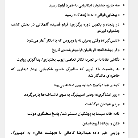
سه جایزه جشنواره ایتالیایی به «مرد آرام» رسید
«بیضایی‌خوانی» به «اژدهاک» رسید
در پنجاه و یکمین دوره برگزاری؛ فیلم قصیده گلمکانی در بخش کشف
جشنواره تورنتو
«نفس‌گیر»؛ وقتی بحران نه با ویروس که با انکار آغاز می‌شود
«فراموشخانه»؛ قربانیان فراموش‌شده‌ی تاریخ
نگاهی نقادانه بر تجربه تئاتر تعاملی ایوب بختیاری/ پداگوژی روایت
به مناسبت ۲۸ تیری که سالمرگ خسرو شکیبایی بود/ دیداری که
خاطره‌ای ماندگار شد
کمدی «مادرکیو» دوباره روی صحنه می‌رود
«روز افشاگری»؛ وقتی اسپیلبرگ به سوی ناشناخته‌ها بازمی‌گردد
مریم همتیان درگذشت
نامه خانه سینما به پزشکیان منتشر شد/ پاسخ سخنگوی دولت
«زن و بچه»؛ فروپاشیدن
ورایتی خبر داد؛ عبدالرضا کاهانی با «بهشت خالی» به ادینبورگ