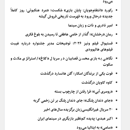
می‌رود
رکورد «انتقام‌جویان: پایان بازی» شکست؛ «مرد عنکبوتی: روز کاملاً
جدید» درحال ورود به فهرست تاریخی فروش گیشه
امیر نادری و ذات و زبان سینما
رمان «رخشان»؛ گُذار از خامیِ عاطفی تا رسیدن به بلوغ فکری
فستیوال فیلم ونیز ۲۰۲۶؛ توضیحات مدیر جشنواره درباره غیبت
فیلم‌های هالیوودی
نگاهی به بازی محسن قصابیان در سریال «کلاغ»/ استراتژی مکث و
سکوت
فوت یکی از برندگان اسکار؛ گلن هانسارد درگذشت
کاوه کاویان درگذشت
«روسری آبی»؛ فرا رفتن از چارچوب بسته
«جای دندان پلنگ»؛ جای دندان پلنگ بر تن زخمی گربه
۲۰ سریال غیرانگلیسی‌زبان برگزیده سال‌های اخیر
اکبر عبدی؛ پدیده کم‌نظیر بازیگری در سینمای ایران
«سامی» به ایتالیا می‌رود