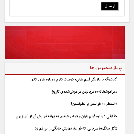
پربازدیدترین ها
گفت‌وگو با بازیگر فیلم باران/ دوست دارم دوباره بازی کنم
«فراموشخانه»؛ قربانیان فراموش‌شده‌ی تاریخ
«استخر»؛ خواستن یا نخواستن؟
حقایقی درباره فیلم باران مجید مجیدی به بهانه نمایش آن از تلویزیون
«گل سنگ»؛ سریالی که قواعد نمایش خانگی را بر هم زد