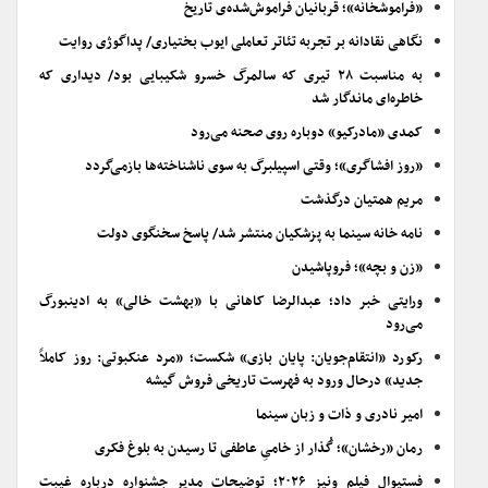
«فراموشخانه»؛ قربانیان فراموش‌شده‌ی تاریخ
نگاهی نقادانه بر تجربه تئاتر تعاملی ایوب بختیاری/ پداگوژی روایت
به مناسبت ۲۸ تیری که سالمرگ خسرو شکیبایی بود/ دیداری که
خاطره‌ای ماندگار شد
کمدی «مادرکیو» دوباره روی صحنه می‌رود
«روز افشاگری»؛ وقتی اسپیلبرگ به سوی ناشناخته‌ها بازمی‌گردد
مریم همتیان درگذشت
نامه خانه سینما به پزشکیان منتشر شد/ پاسخ سخنگوی دولت
«زن و بچه»؛ فروپاشیدن
ورایتی خبر داد؛ عبدالرضا کاهانی با «بهشت خالی» به ادینبورگ
می‌رود
رکورد «انتقام‌جویان: پایان بازی» شکست؛ «مرد عنکبوتی: روز کاملاً
جدید» درحال ورود به فهرست تاریخی فروش گیشه
امیر نادری و ذات و زبان سینما
رمان «رخشان»؛ گُذار از خامیِ عاطفی تا رسیدن به بلوغ فکری
فستیوال فیلم ونیز ۲۰۲۶؛ توضیحات مدیر جشنواره درباره غیبت