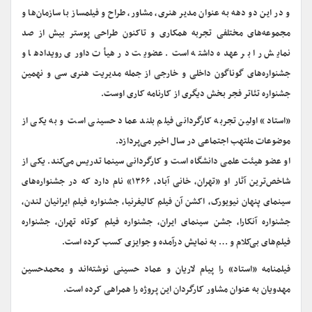
و در این دو دهه به عنوان مدیر هنری، مشاور، طراح و فیلمساز با سازمان‌ها و
مجموعه‌های مختلفی تجربه همکاری و تاکنون طراحی پوستر بیش از صد
نمایش را بر عهده داشته است. عضویت در هیأت داوری رویدادها و
جشنواره‌های گوناگون داخلی و خارجی از جمله مدیریت هنری سی‌ و نهمین
جشنواره‌ تئاتر فجر بخش دیگری از کارنامه کاری اوست.
«استاد» اولین تجربه کارگردانی فیلم بلند عماد حسینی است و به یکی از
موضوعات ملتهب اجتماعی در سال اخیر می‌پردازد.
او عضو هیئت علمی دانشگاه است و کارگردانی سینما تدریس می‌کند. یکی از
شاخص‌ترین آثار او «تهران، خانی آباد، ۱۳۶۶» نام دارد که در جشنواره‌های
سینمای پنهان نیویورک، اکشن آن فیلم کالیفرنیا، جشنواره فیلم ایرانیان لندن،
جشنواره آنکارا، جشن سینمای ایران، جشنواره فیلم کوتاه تهران، جشنواره‌
فیلم‌های بی‌کلام و … به نمایش درآمده و جوایزی کسب کرده است.
فیلمنامه‌ «استاد» را پیام لاریان و عماد حسینی نوشته‌اند و محمدحسین
مهدویان به عنوان مشاور کارگردان این پروژه را همراهی کرده است.