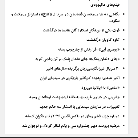
فیلم‌های هالیوودی
نگاهی به بازی محسن قصابیان در سریال «کلاغ»/ استراتژی مکث و
سکوت
فوت یکی از برندگان اسکار؛ گلن هانسارد درگذشت
کاوه کاویان درگذشت
«روسری آبی»؛ فرا رفتن از چارچوب بسته
«جای دندان پلنگ»؛ جای دندان پلنگ بر تن زخمی گربه
۲۰ سریال غیرانگلیسی‌زبان برگزیده سال‌های اخیر
اکبر عبدی؛ پدیده کم‌نظیر بازیگری در سینمای ایران
«سامی» به ایتالیا می‌رود
«غروب در دیاری غریب» به خانه اردیبهشت اودلاجان رسید
تغییرات در سازمان سینمایی با انتشار سه حکم جدید
درباره چهار فیلم موفق در باکس آفیس ۲۰۲۶/ نابودگران کلیشه
مرضیه برومند دبیر جشنواره سی و یکم تئاتر کودک و نوجوان شد