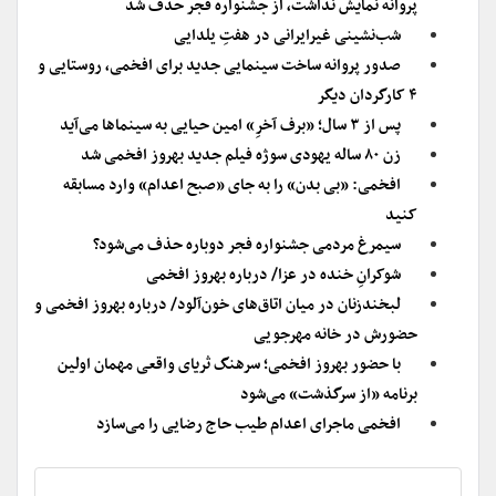
پروانه نمایش نداشت، از جشنواره فجر حذف شد
شب‌نشینی غیرایرانی در هفتِ یلدایی
صدور پروانه ساخت سینمایی جدید برای افخمی، روستایی و
۴ کارگردان دیگر
پس از ۳ سال؛ «برف آخرِ» امین حیایی به سینماها می‌آید
زن ۸۰ ساله یهودی سوژه فیلم جدید بهروز افخمی شد
افخمی: «بی بدن» را به جای «صبح اعدام» وارد مسابقه
کنید
سیمرغ مردمی جشنواره فجر دوباره حذف می‌شود؟
شوکرانِ خنده در عزا/ درباره بهروز افخمی
لبخندزنان در میان اتاق‌های خون‌آلود/ درباره بهروز افخمی و
حضورش در خانه مهرجویی
با حضور بهروز افخمی؛ سرهنگ ثریای واقعی مهمان اولین
برنامه «از سرگذشت» می‌شود
افخمی ماجرای اعدام طیب حاج رضایی را می‌سازد