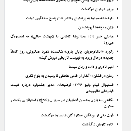
«روز افشاگری»؛ وقتی اسپیلبرگ به سوی ناشناخته‌ها بازمی‌گردد
مریم همتیان درگذشت
نامه خانه سینما به پزشکیان منتشر شد/ پاسخ سخنگوی دولت
«زن و بچه»؛ فروپاشیدن
ورایتی خبر داد؛ عبدالرضا کاهانی با «بهشت خالی» به ادینبورگ
می‌رود
رکورد «انتقام‌جویان: پایان بازی» شکست؛ «مرد عنکبوتی: روز کاملاً
جدید» درحال ورود به فهرست تاریخی فروش گیشه
امیر نادری و ذات و زبان سینما
رمان «رخشان»؛ گُذار از خامیِ عاطفی تا رسیدن به بلوغ فکری
فستیوال فیلم ونیز ۲۰۲۶؛ توضیحات مدیر جشنواره درباره غیبت
فیلم‌های هالیوودی
نگاهی به بازی محسن قصابیان در سریال «کلاغ»/ استراتژی مکث و
سکوت
فوت یکی از برندگان اسکار؛ گلن هانسارد درگذشت
کاوه کاویان درگذشت