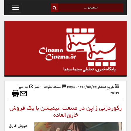
Toggle
avigation
تاریخ انتشار:1396/08/27 - 12:24
تعداد نظرات: ۰ نظر
کد خبر :
72519
رکوردزنی ژاپن در صنعت انیمیشن با یک فروش
خارق‌العاده
فروش خارق