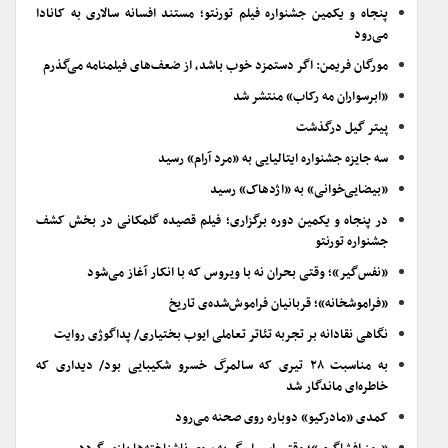
پنجاه و یکمین جشنواره فیلم تورنتو؛ مستند افسانه سالاری به کانادا
می‌رود
مورگان فریمن: اگر دستمزد خوب باشد، از ضعف‌های فیلمنامه می‌گذرم
«ابرسواران مه رکاب» منتشر شد
پیتر گیل درگذشت
سه جایزه جشنواره ایتالیایی به «مرد آرام» رسید
«بیضایی‌خوانی» به «اژدهاک» رسید
در پنجاه و یکمین دوره برگزاری؛ فیلم قصیده گلمکانی در بخش کشف
جشنواره تورنتو
«نفس‌گیر»؛ وقتی بحران نه با ویروس که با انکار آغاز می‌شود
«فراموشخانه»؛ قربانیان فراموش‌شده‌ی تاریخ
نگاهی نقادانه بر تجربه تئاتر تعاملی ایوب بختیاری/ پداگوژی روایت
به مناسبت ۲۸ تیری که سالمرگ خسرو شکیبایی بود/ دیداری که
خاطره‌ای ماندگار شد
کمدی «مادرکیو» دوباره روی صحنه می‌رود