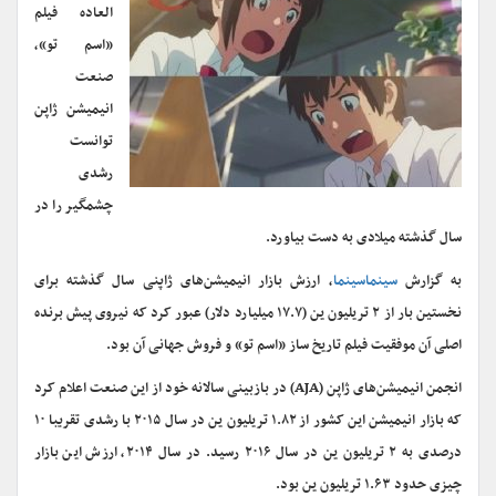
العاده فیلم
«اسم تو»،
صنعت
انیمیشن ژاپن
توانست
رشدی
چشمگیر را در
سال گذشته میلادی به دست بیاورد.
به گزارش
سینماسینما
، ارزش بازار انیمیشن‌های ژاپنی سال گذشته برای
نخستین بار از ۲ تریلیون ین (۱۷.۷ میلیارد دلار) عبور کرد که نیروی پیش برنده
اصلی آن موفقیت فیلم تاریخ ساز «اسم تو» و فروش جهانی آن بود.
انجمن انیمیشن‌های ژاپن (
AJA
) در بازبینی سالانه خود از این صنعت اعلام کرد
که بازار انیمیشن این کشور از ۱.۸۲ تریلیون ین در سال ۲۰۱۵ با رشدی تقریبا ۱۰
درصدی به ۲ تریلیون ین در سال ۲۰۱۶ رسید. در سال ۲۰۱۴، ارزش این بازار
چیزی حدود ۱.۶۳ تریلیون ین بود.