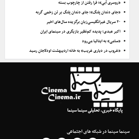
«روسری آبی»؛ فرا رفتن از چارچوب بسته
«جای دندان پلنگ»؛ جای دندان پلنگ بر تن زخمی گربه
۲۰ سریال غیرانگلیسی‌زبان برگزیده سال‌های اخیر
اکبر عبدی؛ پدیده کم‌نظیر بازیگری در سینمای ایران
«سامی» به ایتالیا می‌رود
«غروب در دیاری غریب» به خانه اردیبهشت اودلاجان رسید
سینما سینما در شبکه های اجتماعی