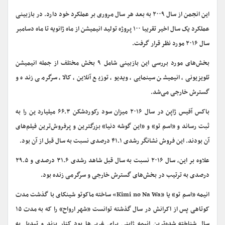
این انجمن از سال ۲۰۰۹ به بعد هر سال مروری بر عملکرد خود دارد. در بازبینی
عملکرد یک سال اخیر تقریبا ۱۰۰ پروژه تولید انیمیشن از ماه ژانویه تا ماه دسامبر
سال ۲۰۱۶ مورد نظر قرار گرفت.
بخش‌های مورد بررسی این بازبینی شامل ۹ بخش مختلف از جمله انیمیشن
تلویزیونی، انیمیشن سینمایی، ویدیو، توزیع آنلاین، کالا، سرگرمی زنده و
گسترش خارجی می‌شد.
باکس آفیس ژاپن در سال ۲۰۱۶ میزان سود رکوردشکن ۶۶.۳ میلیارد ین را به
ثبت رساند و «اسم تو» و «این گوشه دنیا» بزرگترین و پرفروش‌ترین فیلم‌های
آن بودند. این فروش نشانگر رشدی ۴۱.۱ درصدی نسبت به سال قبل از آن بود.
علاوه بر این، سال ۲۰۱۶ نسبت به سال قبل شاهد رشدی ۳۱.۶ درصدی و ۲۹.۵
درصدی به ترتیب در بخش‌های گسترش خارجی و سرگرمی زنده بود.
انیمه «اسم تو» یا «
Kimi no Na Wa
» ساخته ماکوتو شینکای با گذشت مدت
کوتاهی پس از اکرانش در سال گذشته توانست «شهر ارواح» را که به مدت ۱۵
سال شناخته شده‌ترین انیمه ژاپنی برای غربی‌ها بود کنار بزند و تبدیل به