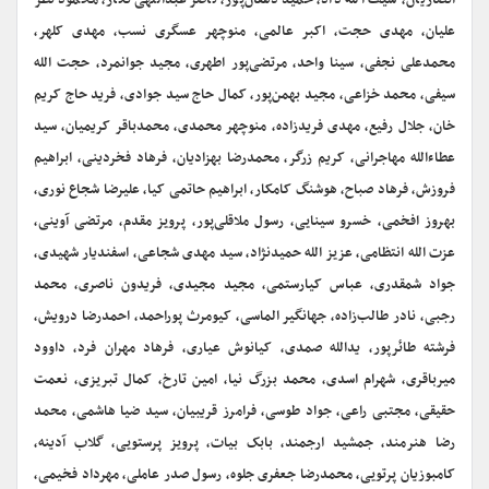
انصاریان، سیف الله داد، حمید دهقان‌پور، ناصر عبداللهی نگار، محمود نظر
علیان، مهدی حجت، اکبر عالمی، منوچهر عسگری نسب، مهدی کلهر،
محمدعلی نجفی، سینا واحد، مرتضی‌پور اطهری، مجید جوانمرد، حجت الله
سیفی، محمد خزاعی، مجید بهمن‌پور، کمال حاج سید جوادی، فرید حاج کریم
خان، جلال رفیع، مهدی فریدزاده، منوچهر محمدی، محمدباقر کریمیان، سید
عطاءالله مهاجرانی، کریم زرگر، محمدرضا بهزادیان، فرهاد فخردینی، ابراهیم
فروزش، فرهاد صباح، هوشنگ کامکار، ابراهیم حاتمی کیا، علیرضا شجاع نوری،
بهروز افخمی، خسرو سینایی، رسول ملاقلی‌پور، پرویز مقدم، مرتضی آوینی،
عزت الله انتظامی، عزیز الله حمید‌نژاد، سید مهدی شجاعی، اسفندیار شهیدی،
جواد شمقدری، عباس کیارستمی، مجید مجیدی، فریدون ناصری، محمد
رجبی، نادر طالب‌زاده، جهانگیر الماسی، کیومرث پوراحمد، احمدرضا درویش،
فرشته طائرپور، یدالله صمدی، کیانوش عیاری، فرهاد مهران فرد، داوود
میرباقری، شهرام اسدی، محمد بزرگ نیا، امین تارخ، کمال تبریزی، نعمت
حقیقی، مجتبی راعی، جواد طوسی، فرامرز قریبیان، سید ضیا هاشمی، محمد
رضا هنرمند، جمشید ارجمند، بابک بیات، پرویز پرستویی، گلاب آدینه،
کامبوزیان پرتویی، محمدرضا جعفری جلوه، رسول صدر عاملی، مهرداد فخیمی،