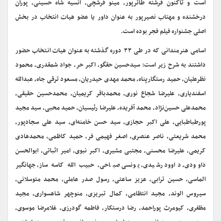
است و تاکنون فرشته طائر‌پور، مینو فرشچی، انسیه شاه حسینی، پوران
درخشنده و مهتاب نصیر‌پور به عنوان داور یا عضو هیات انتخاب در بخش
اصلی جشنواره فیلم فجر بوده است.
اسامی هنرمندانی که در طی ۳۳ دوره گذشته به عنوان هیات انتخاب حضور
داشتند به شرح زیر است: سیدحسین حقگو، اکبر حر، جواد شمقدری، محمود
نظرعلیان، حمید رستگارپناه، محمد مهدی حیدریان، مسعود ترقی جاه، عبدالله
اسفندیاری، علیرضا شجاع نوری، محمدباقر کریمیان، محمدحسین حقیقی،
محمدعلی حسین‌نژاد، محمد آفریده، علیرضا رئیسیان، حمید محبی، سید مجید
پورطباطبایی، علی اکبر حجازی، سید حسن خامنه‌ای، سید علی سجادپور،
محمد شریعتی، ناصر عنصری، اصغر فهیمی فر، حمید کاظمی، محمدهادی
کریمی، علیرضا محسنی، مجتبی مشیری، اکبر نبوی، امیر اثباتی، ابوالحسن
داوودی، داوود رشیدی، یونسی صباحی، حبیب الله کاسه ساز، جهانگیر
الماسی، حسین ترابی، عزیز ساعتی، رسول صدر عاملی، محمد متوسلانی،
سیروس الوند، مجید انتظامی، کمال تبریزی، منوچهر شاهسواری، مجید
مظفری، کیومرث پوراحمد، رضا درستکار، فاطمه گودرزی، غلامرضا موسوی،