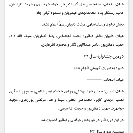
هیات انتخاب: سیدحسین حق گو، اکبر حر، جواد شمقدری، محمود نظرعلیان،
حمید رستگار پناه، محمدمهدی حیدریان و مسعود ترقی جاه.
بخش فیلم‌های بلنداسامی هیئت داوران رسماً اعلام نشد.
هیات داوران بخش آماتور: محمد اعتصامی، رضا انصاریان، سیف الله داد،
حمید دهقان‌پور، ناصر عبداللهی نگار و محمود نظرعلیان.
دومین جشنواره سال ۶۲
دبیر: به صورت گروهی انجام شده
هیات انتخاب: ———-
هیات داوران: سید محمد بهشتی، مهدی حجت، امبر عالمی، منوچهر عسگری
نصب، مهدی کلهر، محمدعلی نجفی، سینا واحد، مرتضی پورازهری، مجید
جوانمرد، حمید دهقان‌پور و حجت الله سیفی.
در این دوره آثار در دو بخش حرفه‌ای و آماتور قضاوت شد.
سومین دوره سال ۶۳