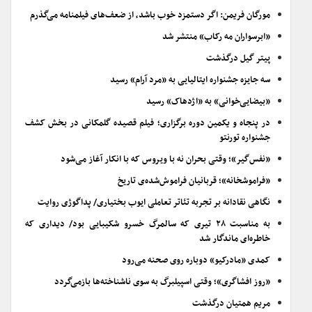
مورگان فریمن: اگر دستمزد خوب باشد، از ضعف‌های فیلمنامه می‌گذرم
«ابرسواران مه رکاب» منتشر شد
پیتر گیل درگذشت
سه جایزه جشنواره ایتالیایی به «مرد آرام» رسید
«بیضایی‌خوانی» به «اژدهاک» رسید
در پنجاه و یکمین دوره برگزاری؛ فیلم قصیده گلمکانی در بخش کشف
جشنواره تورنتو
«نفس‌گیر»؛ وقتی بحران نه با ویروس که با انکار آغاز می‌شود
«فراموشخانه»؛ قربانیان فراموش‌شده‌ی تاریخ
نگاهی نقادانه بر تجربه تئاتر تعاملی ایوب بختیاری/ پداگوژی روایت
به مناسبت ۲۸ تیری که سالمرگ خسرو شکیبایی بود/ دیداری که
خاطره‌ای ماندگار شد
کمدی «مادرکیو» دوباره روی صحنه می‌رود
«روز افشاگری»؛ وقتی اسپیلبرگ به سوی ناشناخته‌ها بازمی‌گردد
مریم همتیان درگذشت