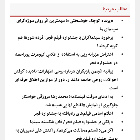
مطالب مرتبط
«پرنده کوچک خوشبختی»؛ مهمترین اثرِ روان سوژه‌گرای
سینمای ما
برخورد سینماگران با جشنواره فیلم فجر؛ مُرده شورها هم
گریه کردند!
اعتراض مهرانه ربی به استفاده از عکسِ کیومرث پوراحمد
در جشنواره فجر
بیانیه انجمن بازیگران درباره برخی اظهارات؛ نادیده گرفتن
احوالات روحی جامعه داغدار، دور از موازین اخلاق حرفه‌ای
است
به ادعای سرقت فیلمنامه؛ محمدرضا مروزقی خواستار
جلوگیری از نمایش «تقاطع نهایی شب» شد
اعلام اسامی فیلم‌های راه‌یافته به جشنواره فجر
درنگی بر جشنواره فیلم فجر/ قاب شکسته سینما
اگر می‌دانستم مخالفت می‌کردم/ واکنش علی نصیریان به
پوستر جشنواره فیلم فجر