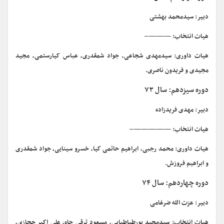
دبیر: سیدمحمد بهشتی
هیات انتخاب: ———–
هیات داوری: سیدمهدی شجاعی، جواد شمقدری، عباس کیارستمی، مجید
مجیدی و فریدون ناصری.
دوره سیزدهم: سال ۷۳
دبیر: مهدی فریدزاده
هیات انتخاب: —————–
هیات داوری: محمد رجبی، ابراهیم حاتمی کیا، خسرو سینایی، جواد شمقدری
و ابراهیم فروزش.
دوره چهاردهم: سال ۷۴
دبیر: عزت الله ضرغامی
هیات انتخاب: سیدمجید پورطباطبایی، مسعود ترقی جاه، علی اکبر حجازی،