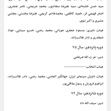
سید حسن خامنه‌ای، سید علیرضا سجادپور، محمد شریعتی، ناصر عنصری،
اصغر فهیمی فر، خمید کاظمی، محمدهادی کریمی، علیرضا محسنی، مجتبی
مشیری و اکبر نبوی.
هیات داوری: مسعود جعفری جوزانی، محمد رجبی، خسرو سینایی، جواد
شمقدری و نادر طالب‌زاده.
دوره پانزدهم: سال ۷۵
دبیر: عز ت الله ضرغامی
هیات انتخاب: —————–
هیات داوران سینمای ایران: جهانگیر الماسی، محمد رجبی، نادر طالب‌زاده،
ابراهیم فروزش و رسول ملاقلی‌پور.
دوره شانزدهم: سال ۷۶
دبیر: سیف الله داد