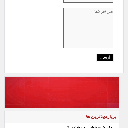
پربازدیدترین ها
«استخر»؛ خواستن یا نخواستن؟