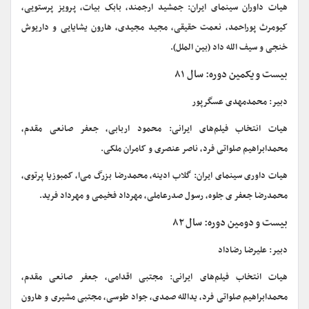
هیات داوران سینمای ایران: جمشید ارجمند، بابک بیات، پرویز پرستویی،
کیومرث پوراحمد، نعمت حقیقی، مجید مجیدی، هارون یشایایی و داریوش
خنجی و سیف الله داد (بین الملل).
بیست و یکمین دوره: سال ۸۱
دبیر: محمدمهدی عسگرپور
هیات انتخاب فیلم‌های ایرانی: محمود اربابی، جعفر صانعی مقدم،
محمدابراهیم صلواتی فرد، ناصر عنصری و کامران ملکی.
هیات داوری سینمای ایران: گلاب ادینه، محمدرضا بزرگ می‌ا، کمبوزیا پرتوی،
محمدرضا جعفر ی جلوه، رسول صدرعاملی، مهرداد فخیمی و مهرداد فرید.
بیست و دومین دوره: سال ۸۲
دبیر: علیرضا رضاداد
هیات انتخاب فیلم‌های ایرانی: مجتبی اقدامی، جعفر صانعی مقدم،
محمدابراهیم صلواتی فرد، یدالله صمدی، جواد طوسی، مجتبی مشیری و هارون