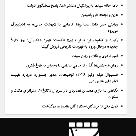
نامه خانه سینما به پزشکیان منتشر شد/ پاسخ سخنگوی دولت
«زن و بچه»؛ فروپاشیدن
ورایتی خبر داد؛ عبدالرضا کاهانی با «بهشت خالی» به ادینبورگ
می‌رود
رکورد «انتقام‌جویان: پایان بازی» شکست؛ «مرد عنکبوتی: روز کاملاً
جدید» درحال ورود به فهرست تاریخی فروش گیشه
امیر نادری و ذات و زبان سینما
رمان «رخشان»؛ گُذار از خامیِ عاطفی تا رسیدن به بلوغ فکری
فستیوال فیلم ونیز ۲۰۲۶؛ توضیحات مدیر جشنواره درباره غیبت
فیلم‌های هالیوودی
نگاهی به بازی محسن قصابیان در سریال «کلاغ»/ استراتژی مکث و
سکوت
فوت یکی از برندگان اسکار؛ گلن هانسارد درگذشت