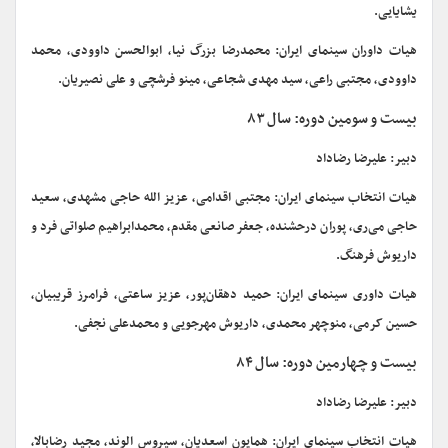
یشایایی.
هیات داوران سینمای ایران: محمدرضا بزرگ نیا، ابوالحسن داوودی، محمد
داوودی، مجتبی راعی، سید مهدی شجاعی، مینو فرشچی و علی نصیریان.
بیست و سومین دوره: سال ۸۳
دبیر: علیرضا رضاداد
هیات انتخاب سینمای ایران: مجتبی اقدامی، عزیز الله حاجی مشهدی، سعید
حاجی می‌ری، پوران درحشنده، جعفر صانعی مقدم، محمدابراهیم صلواتی فرد و
داریوش فرهنگ.
هیات داوری سینمای ایران: حمید دهقان‌پور، عزیز ساعتی، فرامرز قریبیان،
حسین کرمی، منوچهر محمدی، داریوش مهرجویی و محمدعلی نجفی.
بیست و چهارمین دوره: سال ۸۴
دبیر: علیرضا رضاداد
هیات انتخاب سینمای ایران: همایون اسعدیان، سیروس الوند، مجید رضابالا،