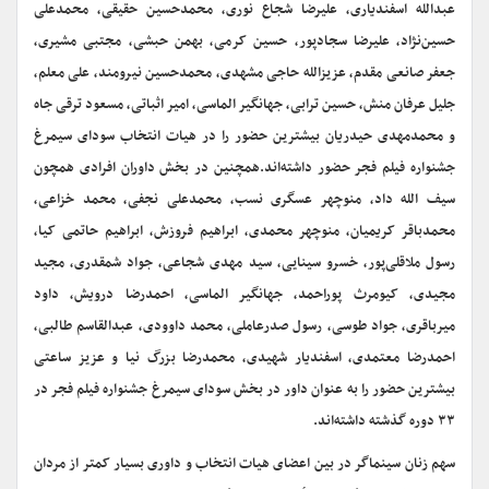
عبدالله اسفندیاری، علیرضا شجاع نوری، محمدحسین حقیقی، محمدعلی
حسین‌نژاد، علیرضا سجادپور، حسین کرمی، بهمن حبشی، مجتبی مشیری،
جعفر صانعی مقدم، عزیزالله حاجی مشهدی، محمدحسین نیرومند، علی معلم،
جلیل عرفان منش، حسین ترابی، جهانگیر الماسی، امیر اثباتی، مسعود ترقی جاه
و محمدمهدی حیدریان بیشترین حضور را در هیات انتخاب سودای سیمرغ
جشنواره فیلم فجر حضور داشته‌اند.همچنین در بخش داوران افرادی همچون
سیف الله داد، منوچهر عسگری نسب، محمدعلی نجفی، محمد خزاعی،
محمدباقر کریمیان، منوچهر محمدی، ابراهیم فروزش، ابراهیم حاتمی کیا،
رسول ملاقلی‌پور، خسرو سینایی، سید مهدی شجاعی، جواد شمقدری، مجید
مجیدی، کیومرث پوراحمد، جهانگیر الماسی، احمدرضا درویش، داود
میرباقری، جواد طوسی، رسول صدرعاملی، محمد داوودی، عبدالقاسم طالبی،
احمدرضا معتمدی، اسفندیار شهیدی، محمدرضا بزرگ نیا و عزیز ساعتی
بیشترین حضور را به عنوان داور در بخش سودای سیمرغ جشنواره فیلم فجر در
۳۳ دوره گذشته داشته‌اند.
سهم زنان سینماگر در بین اعضای هیات انتخاب و داوری بسیار کمتر از مردان