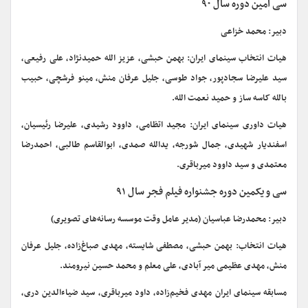
سی امین دوره سال ۹۰
دبیر: محمد خزاعی
هیات انتخاب سینمای ایران: بهمن حبشی، عزیز الله حمیدنژاد، علی رفیعی،
سید علیرضا سجادپور، جواد طوسی، جلیل عرفان منش، مینو فرشچی، حبیب
بالله کاسه ساز و حمید نعمت الله.
هیات داوری سینمای ایران: مجید اتظامی، داوود رشیدی، علیرضا رئیسیان،
اسفندیار شهیدی، جمال شورجه، یدالله صمدی، ابوالقاسم طالبی، احمدرضا
معتمدی و سید داوود میرباقری.
سی و یکمین دوره جشنواره فیلم فجر سال ۹۱
دبیر: محمدرضا عباسیان (مدیر عامل وقت موسسه رسانه‌های تصویری)
هیات انتخاب: بهمن حبشی، مصطفی شایسته، مهدی صباغ‌زاده، جلیل عرفان
منش، مهدی عظیمی میر آبادی، علی معلم و محمد حسین نیرومند.
مسابقه سینمای ایران مهدی فخیم‌زاده، داود میرباقری، سید ضیاءالدین دری،