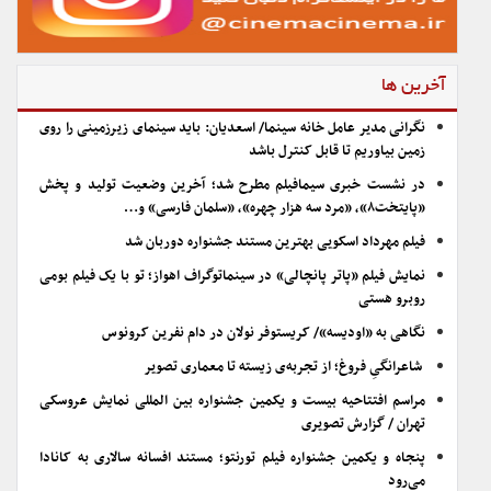
آخرین ها
نگرانی مدیر عامل خانه سینما/ اسعدیان: باید سینمای زیرزمینی را روی
زمین بیاوریم تا قابل کنترل باشد
در نشست خبری سیمافیلم مطرح شد؛ آخرین وضعیت تولید و پخش
«پایتخت۸»، «مرد سه هزار چهره»، «سلمان فارسی» و…
فیلم مهرداد اسکویی بهترین مستند جشنواره دوربان شد
نمایش فیلم «پاتر پانچالی» در سینماتوگراف اهواز؛ تو با یک فیلم بومی
روبرو هستی
نگاهی به «اودیسه»/ کریستوفر نولان در دام نفرین کرونوس
شاعرانگیِ فروغ؛ از تجربه‌ی زیسته تا معماری تصویر
مراسم افتتاحیه بیست و یکمین جشنواره بین المللی نمایش عروسکی
تهران / گزارش تصویری
پنجاه و یکمین جشنواره فیلم تورنتو؛ مستند افسانه سالاری به کانادا
می‌رود