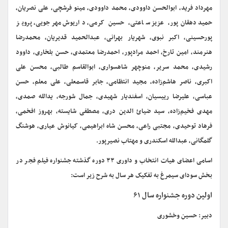
مهرداد فرید، ابوالحسن داوودی، محمد داوودی، مینو فرشچی، علی نصریان،
حمید دهقان‌پور، عزیز ساعتی، حسین کرمی، داریوش مهرجویی، پرویز
پورحسینی، اکبر نبوی، شهریار بهرانی، عبدالحمید قدیریان، محمدرضا
هنرمند، امین تارخ، احمد مرادپور، احمدرضا معتمدی، حسن بلخاری، داوود
رشیدی، محمد سریر، منوچهر شاهسواری، ابوالقاسم طالبی، محسن علی
اکبری، ناصر هاشم‌زاده، مجید انتظامی، جابر قاسمعلی، علی معلم، حسن
عباسی، علیرضا رییسیان، اسفندیار شهیدی، جمال شورجه، یدالله صمدی،
مهدی فخیم‌زاده، سید ضیائ الدین دری، مصطفی شایسته، بهروز افخمی،
فرهاد توحیدی، مجتبی راعی، محسن شاه ابراهیمی، کیانوش عیاری، هوشنگ
گلمگانی، عبدالله اسکندری و مهتاب نصیرپور.
اسامی اعضای هیات انتخاب و داوری ۳۳ دوره گذشته جشنواره فیلم فجر در
بخش سودای سیمرغ به تفکیک هر سال به شرح زیر است:
اولین دوره جشنواره سال ۶۱
دبیر: حسین وخشوری