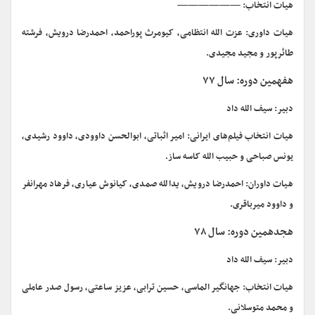
هیات انتخاب: ——————
هیات داوری: عزت الله انتظامی، کیومرث پوراحمد، احمدرضا درویش، فرشته
طائرپور و مجید مجیدی.
هفهمین دوره: سال ۷۷
دبیر: سیف الله داد
هیات انتخاب فیلم‌های ایرانی: امیر اثباتی، ابوالحسن داوودی، داوود رشیدی،
یونس صباحی و حبیب الله کاسه ساز.
هیات داوران: احمدرضا درویش، یدالله صمدی، کیانوش عیاری، فرهاد مهرانفر
و داوود میرباقری.
هجدهمین دوره: سال ۷۸
دبیر: سیف الله داد
هیات انتخاب: جهانگیر الماسی، حسین ترابی، عزیز ساعتی، رسول صدر عاملی
و محمد متوسلانی.