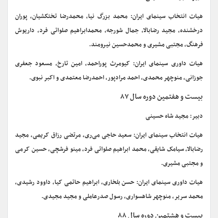
هیات انتخاب سینمای ایران: محمد بزرگ نیا، محمدرضا تختکشیان، پوران
درخشنده، مجید رضابالا، جمال شورجه، محمدابراهیم صلواتی فرد، داریوش
فرهنگ، مجتبی مشیری و محمدحسین نیرومند.
هیات داوری سینمای ایران: کیومرث پوراحمد، امین تارخ، مسعود جعفری
جوزانی، منوچهر محمدی، احمد مرادپور، احمدرضا معتمدی و اکبر نبوی.
بیست و هفتمین دوره سال ۸۷
دبیر: مجید شاه حسینی
هیات انتخاب سینمای ایران: سعید حاجی می‌ری، مرتضی رزاق کریمی، مجید
رضابالا، سیامک شایقی، محمد ابراهیم صلواتی فرد، مینو فرشچی، حسین کرمی
و مجتبی مشیری.
هیات داوری سینمای ایران: حسن بلخاری، ابراهیم حاتمی کیا، داوود رشیدی،
محمد سریر، منوچهر شاهسواری، رسول صدرعاملی و مجید مجیدی.
بیست و هشتمین دوره سال ۸۸