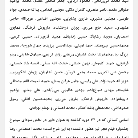
سید محمد می‌رزمانی، محمود اربابی، جعفر صانعی مقدم، محمد ابراهیم
صلواتی مقدم، ناصر عنصری، کامران ملکی، مجتبی اقدامی، یدالله صمدی، جواد
طوسی، مجتبی مشیری، هارون یشایایی، مجتبی اقدامی، عزیزالله حاجی
مشهدی، سعید حاج می‌ری، پوران درخشنده، داریوش فرهنگ، همایون
اسعدیان، مجید رضابالا، حسین زندباف، مجید قاری‌زاده، حسین کرمی،
محمدحسین نیرومند، احمد امینی، عبدالحسن برزیده، جمال شورجه، محمد
بزرگ نیا، محمدرضا تخت کشیان، مرتضی رزاق کریمی، سیامک شایقی، مینو
فرشچی، حمید کاووش، بهمن حبشی، حجت الله سیفی، انسیه شاه حسینی،
محسن علی اکبری، سعید رجبی فروتن، حسن نجاریان، پژمان لشگری‌پور،
عزیزالله حمید‌نژاد، علی رفیعی، جلیل عرفان منش، حمید نعمت الله، مصطفی
شایسته، مهدی صباغ‌زاده، مهدی عظیمی می‌رآبادی، علی معلم، ابراهیم
داروغه‌زاده، داریوش فرهنگ، مازیار می‌ری، محمدحسین لطفی، رسول
صدرعاملی، محمدعلی باشه آهنگر، محمد احسانی و بهنام بهزادی.
اسامی کسانی که در ۳۳ دوره گذشته به عنوان داور در بخش سودای سیمرغ
جشنواره فیلم فجر نیز حضور داشتند؛ به این شرح است: محمد اعتصامی، رضا