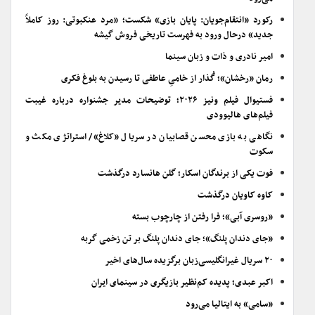
رکورد «انتقام‌جویان: پایان بازی» شکست؛ «مرد عنکبوتی: روز کاملاً
جدید» درحال ورود به فهرست تاریخی فروش گیشه
امیر نادری و ذات و زبان سینما
رمان «رخشان»؛ گُذار از خامیِ عاطفی تا رسیدن به بلوغ فکری
فستیوال فیلم ونیز ۲۰۲۶؛ توضیحات مدیر جشنواره درباره غیبت
فیلم‌های هالیوودی
نگاهی به بازی محسن قصابیان در سریال «کلاغ»/ استراتژی مکث و
سکوت
فوت یکی از برندگان اسکار؛ گلن هانسارد درگذشت
کاوه کاویان درگذشت
«روسری آبی»؛ فرا رفتن از چارچوب بسته
«جای دندان پلنگ»؛ جای دندان پلنگ بر تن زخمی گربه
۲۰ سریال غیرانگلیسی‌زبان برگزیده سال‌های اخیر
اکبر عبدی؛ پدیده کم‌نظیر بازیگری در سینمای ایران
«سامی» به ایتالیا می‌رود