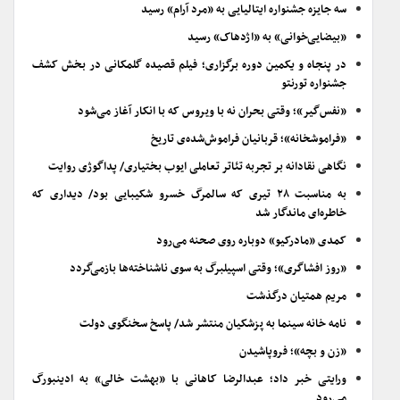
سه جایزه جشنواره ایتالیایی به «مرد آرام» رسید
«بیضایی‌خوانی» به «اژدهاک» رسید
در پنجاه و یکمین دوره برگزاری؛ فیلم قصیده گلمکانی در بخش کشف
جشنواره تورنتو
«نفس‌گیر»؛ وقتی بحران نه با ویروس که با انکار آغاز می‌شود
«فراموشخانه»؛ قربانیان فراموش‌شده‌ی تاریخ
نگاهی نقادانه بر تجربه تئاتر تعاملی ایوب بختیاری/ پداگوژی روایت
به مناسبت ۲۸ تیری که سالمرگ خسرو شکیبایی بود/ دیداری که
خاطره‌ای ماندگار شد
کمدی «مادرکیو» دوباره روی صحنه می‌رود
«روز افشاگری»؛ وقتی اسپیلبرگ به سوی ناشناخته‌ها بازمی‌گردد
مریم همتیان درگذشت
نامه خانه سینما به پزشکیان منتشر شد/ پاسخ سخنگوی دولت
«زن و بچه»؛ فروپاشیدن
ورایتی خبر داد؛ عبدالرضا کاهانی با «بهشت خالی» به ادینبورگ
می‌رود