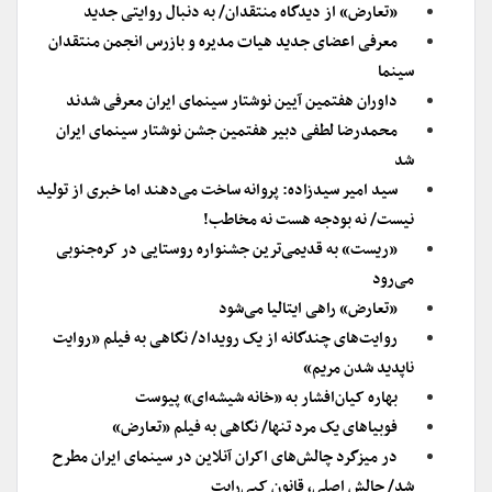
«تعارض» از دیدگاه منتقدان/ به دنبال روایتی جدید
معرفی اعضای جدید هیات مدیره و بازرس انجمن منتقدان
سینما
داوران هفتمین آیین نوشتار سینمای ایران معرفی شدند
محمدرضا لطفی دبیر هفتمین جشن نوشتار سینمای ایران
شد
سید امیر سیدزاده: پروانه ساخت می‌دهند اما خبری از تولید
نیست/ نه بودجه هست نه مخاطب!
«ریست» به قدیمی‌ترین جشنواره روستایی در کره‌جنوبی
می‌رود
«تعارض» راهی ایتالیا می‌شود
روایت‌های چندگانه از یک رویداد/ نگاهی به فیلم «روایت
ناپدید شدن مریم»
بهاره کیان‌افشار به «خانه شیشه‌ای» پیوست
فوبیاهای یک مرد تنها/ نگاهی به فیلم «تعارض»
در میزگرد چالش‌های اکران آنلاین در سینمای ایران مطرح
شد/ چالش‌ اصلی، قانون کپی‌رایت