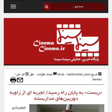
Toggle
avigation
تاریخ انتشار:1398/01/28 - 16:15
تعداد نظرات: ۰ نظر
کد خبر :
110697
«ریست» به پایان راه رسید/ تجربه ای از زاویه
دوربین‌های مداربسته
فیلمبرداری