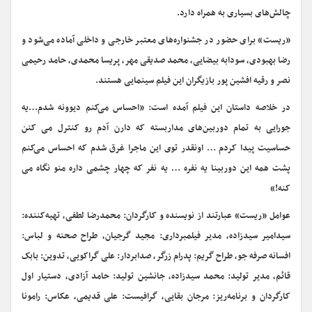
چالش‌های بسیاری به همراه دارد.
«ریست» برای حضور در جشنواره‌های معتبر خارجی و داخلی آماده می‌شود و
رضا بهبودی، سودابه بیضایی، محمد صدیقی مهر، پریسا محمدی، حامد رحیمی
نصر و رقیه افشین پور بازیگران این فیلم سینمایی هستند.
در خلاصه داستان این فیلم آمده است: «احساس می‌کنم دیوونه شدم…یه
جورایی به تمام دوربین‌های مداربسته که دارن آدم رو کنترل می کنن
حساسیت پیدا کردم … اونقدر توی این ماجرا غرق شدم که احساس می‌کنم
پشت همه این دوربینا یه نفره … یه نفر که چهار چشمی داره منو نگاه می
کنه!»
عوامل «ریست» عبارتند از نویسنده و کارگردان: محمدرضا لطفی، تهیه‌کننده:
سیدامیر سیدزاده، مدیر فیلمبرداری: مجید گرجیان، طراح صحنه و لباس:
افسانه صرفه جو، طراح گریم: پدرام زرگر، صدابردار: علی گراکویی، تدوین: بابک
قائم، مدیر تولید: محمد سیدزاده، جانشین تولید: حامد آزادی، دستیار اول
کارگردان و برنامه‌ریز: مرجان بقایی، گرافیست: علی قدیمی، عکاس: رامونا