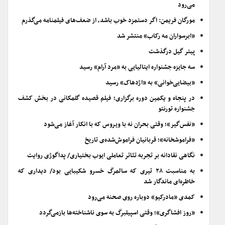
می‌رود
مورگان فریمن: اگر دستمزد خوب باشد، از ضعف‌های فیلمنامه می‌گذرم
«ابرسواران مه رکاب» منتشر شد
پیتر گیل درگذشت
سه جایزه جشنواره ایتالیایی به «مرد آرام» رسید
«بیضایی‌خوانی» به «اژدهاک» رسید
در پنجاه و یکمین دوره برگزاری؛ فیلم قصیده گلمکانی در بخش کشف
جشنواره تورنتو
«نفس‌گیر»؛ وقتی بحران نه با ویروس که با انکار آغاز می‌شود
«فراموشخانه»؛ قربانیان فراموش‌شده‌ی تاریخ
نگاهی نقادانه بر تجربه تئاتر تعاملی ایوب بختیاری/ پداگوژی روایت
به مناسبت ۲۸ تیری که سالمرگ خسرو شکیبایی بود/ دیداری که
خاطره‌ای ماندگار شد
کمدی «مادرکیو» دوباره روی صحنه می‌رود
«روز افشاگری»؛ وقتی اسپیلبرگ به سوی ناشناخته‌ها بازمی‌گردد