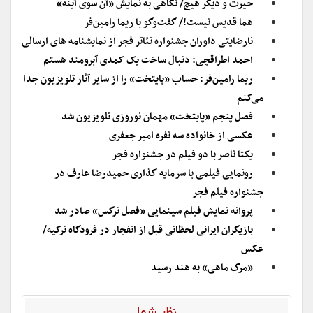
حیرت و دیگر هیچ/ نگاهی به نمایش «آن سوی آینه»
هما قدیس نیست!/ گفت‌وگو با ریما رامین‌فر
نارضایتی داوران جشنواره تئاتر فجر از نمایشنامه های ارسالی
احمد اطراقچی: دنبال ساخت یک کمدی آبرومند هستم
ریما رامین‌فر: حساب «پایتخت» را از سایر آثار تلویزیون جدا
می‌کنم
فصل پنجم «پایتخت» مهمان نوروزی تلویزیون شد
عکسی از خانواده سه نفره امیر جعفری
یکتا ناصر با دو فیلم در جشنواره فجر
رونمایی فیلمی با سرمایه گذاری حمیدرضا عارف در
جشنواره فیلم فجر
پروانه نمایش فیلم سینمایی «فصل نرگس» صادر شد
بازیگران ایرانی لحظاتی قبل از انفجار در فرودگاه ترکیه/
عکس
«مرگ ماهی» به هند رسید