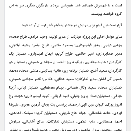
است و با همسرش همبازی شد. همچنین بزودی بازیگران دیگری نیز به این
گروه خواهند پیوست.
قرار است این فیلم برای نمایش در جشنواره فیلم فجر امسال آماده شود.
سایر عوامل اصلی این پروژه عبارتند از مدیر تولید: وحید مرادی، طراح صحنه:
مهدی دیلمی، مدیر فیلمبرداری: مسعود سلامی، طراح لباس: مجید لیلاجی،
مدیر صدابرداری: امیر حاتمی، طراح گریم: ایمان امیدواری، دستیار یک
کارگردان: حامد مختاری، برنامه ریز: احسان سجادی حسینی، دستیار دو
کارگردان: سعید آهنج، دستیار برنامه ریز: هانیه بساتینی، منشی صحنه: محمد
حسین گل فشان، مدیر تدارکات: سعید عطایی، عکاس: ناصر سجادی حسینی،
دستیاران صحنه: سعید وثاق همدانی، بهنام مصطفایی، دستیار لباس: آزیتا
دباغی، دستیاران صدا: پرویز جلیلی، امید قربانی، گروه فیلمبرداری: حجت رخ
افروز پورک، کیوان عین الهی ارجمند، پرنسس بت بجان، آرمین عجزی، علیرضا
ایزدی، حامد شادمانی، جواد حاج شریفی، دستیاران گریم: سیامک احمدی،
احمد مصطفایی، سایه غلامی، دستیاران تدارکات: صالح آشتیانی، سیاوش
محبی، محمد رسول ابراهیم زاده، سیاوش محبی، حمید شیخ ویسی و مشاور