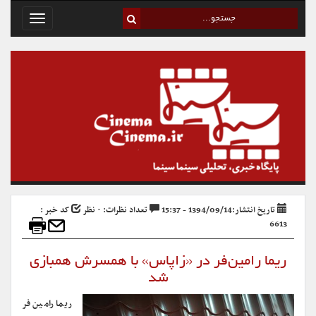
Toggle
avigation
تاریخ انتشار:1394/09/14 - 15:37
تعداد نظرات: ۰ نظر
کد خبر :
6613
ریما رامین‌فر در «زاپاس» با همسرش همبازی
شد
ریما رامین فر