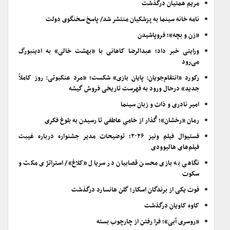
مریم همتیان درگذشت
نامه خانه سینما به پزشکیان منتشر شد/ پاسخ سخنگوی دولت
«زن و بچه»؛ فروپاشیدن
ورایتی خبر داد؛ عبدالرضا کاهانی با «بهشت خالی» به ادینبورگ
می‌رود
رکورد «انتقام‌جویان: پایان بازی» شکست؛ «مرد عنکبوتی: روز کاملاً
جدید» درحال ورود به فهرست تاریخی فروش گیشه
امیر نادری و ذات و زبان سینما
رمان «رخشان»؛ گُذار از خامیِ عاطفی تا رسیدن به بلوغ فکری
فستیوال فیلم ونیز ۲۰۲۶؛ توضیحات مدیر جشنواره درباره غیبت
فیلم‌های هالیوودی
نگاهی به بازی محسن قصابیان در سریال «کلاغ»/ استراتژی مکث و
سکوت
فوت یکی از برندگان اسکار؛ گلن هانسارد درگذشت
کاوه کاویان درگذشت
«روسری آبی»؛ فرا رفتن از چارچوب بسته