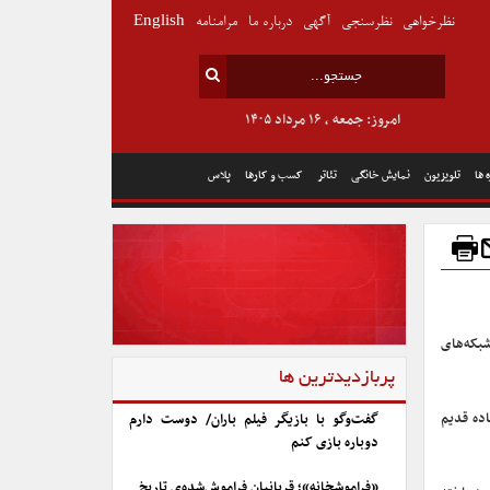
نظرخواهی
نظرسنجی
آگهی
درباره ما
مرامنامه
English
امروز: جمعه , ۱۶ مرداد ۱۴۰۵
 ها
تلویزیون
نمایش خانگی
تئاتر
کسب و کارها
پلاس
بکه‌های
پربازدیدترین ها
اده قدیم
گفت‌وگو با بازیگر فیلم باران/ دوست دارم
دوباره بازی کنم
«فراموشخانه»؛ قربانیان فراموش‌شده‌ی تاریخ