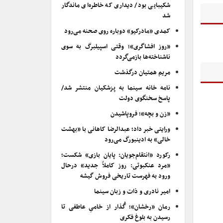
شکیبایی بود/ دیداری که خاطره‌ای ماندگار
شد
کمدی «مادرکیو» دوباره روی صحنه می‌رود
«روز افشاگری»؛ وقتی اسپیلبرگ به سوی
ناشناخته‌ها بازمی‌گردد
مریم همتیان درگذشت
نامه خانه سینما به پزشکیان منتشر شد/
پاسخ سخنگوی دولت
«زن و بچه»؛ فروپاشیدن
ورایتی خبر داد؛ عبدالرضا کاهانی با «بهشت
خالی» به ادینبورگ می‌رود
رکورد «انتقام‌جویان: پایان بازی» شکست؛
«مرد عنکبوتی: روز کاملاً جدید» درحال
ورود به فهرست تاریخی فروش گیشه
امیر نادری و ذات و زبان سینما
رمان «رخشان»؛ گُذار از خامیِ عاطفی تا
رسیدن به بلوغ فکری