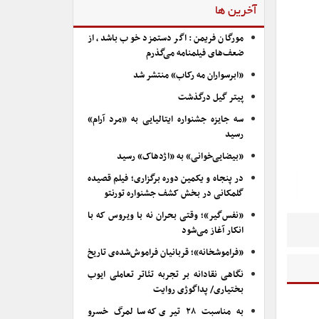
آخرین ها
مورگان فریمن: اگر دستمزد خوب باشد، از
ضعف‌های فیلمنامه می‌گذرم
«ابرسواران مه رکاب» منتشر شد
پیتر گیل درگذشت
سه جایزه جشنواره ایتالیایی به «مرد آرام»
رسید
«بیضایی‌خوانی» به «اژدهاک» رسید
در پنجاه و یکمین دوره برگزاری؛ فیلم قصیده
گلمکانی در بخش کشف جشنواره تورنتو
«نفس‌گیر»؛ وقتی بحران نه با ویروس که با
انکار آغاز می‌شود
«فراموشخانه»؛ قربانیان فراموش‌شده‌ی تاریخ
نگاهی نقادانه بر تجربه تئاتر تعاملی ایوب
بختیاری/ پداگوژی روایت
به مناسبت ۲۸ تیری که سالمرگ خسرو