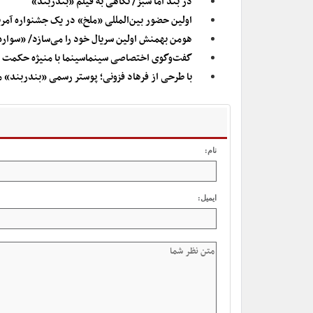
در بند اما سبز/ نگاهی به فیلم «بندربند»
اولین حضور بین‌المللی «ملخ» در یک جشنواره آمر
هومن بهمنش اولین سریال خود را می‌سازد/ «سواره
گفت‌وگوی اختصاصی سینماسینما با منیژه حکمت کا
با طرحی از فرهاد فزونی؛ پوستر رسمی «بندربند» 
نام:
ایمیل: