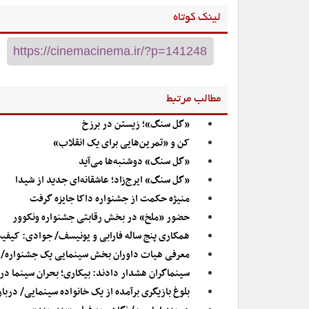
لینک کوتاه
مطالب مرتبط
«گل سنگ»؛ زیستن در برزخ
کن و «تمرین‌هایی برای یک انقلاب»
«گل سنگ» دوشنبه‌ها می‌آید
«گل سنگ» ایرج‌زاد؛ عاشقانه‌ای جدید از شیدا
منیژه حکمت از جشنواره داکا جایزه گرفت
حضور «ملخ» در بخش رقابتی جشنواره ونکوور
همکاری پنج ساله فارابی و یونیسف/ جوادی: کیفیت
معرفی هیات داوران بخش سینمایی یک جشنواره/ مه
سینماگران هشدار دادند: بیکاری؛ بحران سینما در سال ۱۴۰۱/ آیا مدیران جدید می‌خواهند سینما را از ابتدا اخت
بلوغ بازیگری برآمده از یک خانواده سینمایی/ دربار