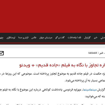
صلی
خبر
گزارش
نقد / یادداشت
گفت و گو
سینمای جهان
عکس
فیلم و صدا
نوستالژی
چهره
ر : 141248
ه تجاوز با نگاه به فیلم «جاده قدیم» + ویدئو
ژه حکمت در فیلم جاده قدیم به موضوع تجاوز پرداخته است. موضوعی که این روزها در ش
ماعی بسیار به آن پرداخته می‌شود.
گزارش
سینماسینما
، مهراوه فردوسی یادداشت کوتاهی درباره این موضوع با نگاه به فیلم ج
شته که می‌خوانید: