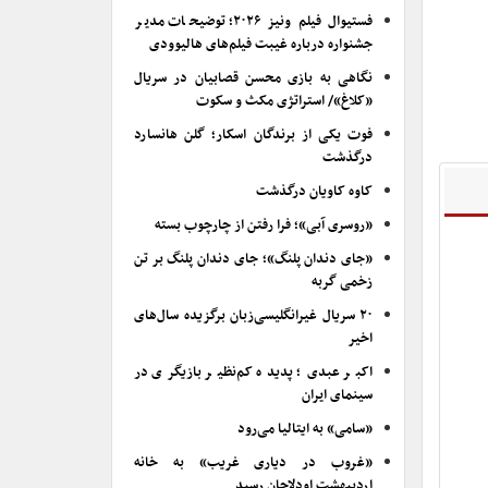
فستیوال فیلم ونیز ۲۰۲۶؛ توضیحات مدیر
جشنواره درباره غیبت فیلم‌های هالیوودی
نگاهی به بازی محسن قصابیان در سریال
«کلاغ»/ استراتژی مکث و سکوت
فوت یکی از برندگان اسکار؛ گلن هانسارد
درگذشت
کاوه کاویان درگذشت
«روسری آبی»؛ فرا رفتن از چارچوب بسته
«جای دندان پلنگ»؛ جای دندان پلنگ بر تن
زخمی گربه
۲۰ سریال غیرانگلیسی‌زبان برگزیده سال‌های
اخیر
اکبر عبدی؛ پدیده کم‌نظیر بازیگری در
سینمای ایران
«سامی» به ایتالیا می‌رود
«غروب در دیاری غریب» به خانه
اردیبهشت اودلاجان رسید