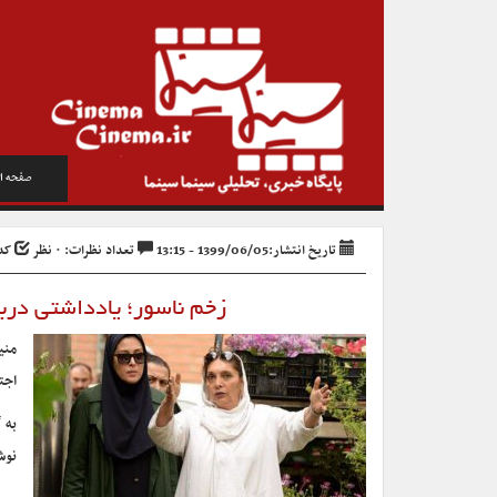
صفحه ا
تاریخ انتشار:1399/06/05 - 13:15
تعداد نظرات: ۰ نظر
کد خب
زخم ناسور؛ یادداشتی دربار
منی
اجت
به 
نو‌