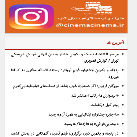
آخرین ها
مراسم افتتاحیه بیست و یکمین جشنواره بین المللی نمایش عروسکی
تهران / گزارش تصویری
پنجاه و یکمین جشنواره فیلم تورنتو؛ مستند افسانه سالاری به کانادا
می‌رود
مورگان فریمن: اگر دستمزد خوب باشد، از ضعف‌های فیلمنامه می‌گذرم
«ابرسواران مه رکاب» منتشر شد
پیتر گیل درگذشت
سه جایزه جشنواره ایتالیایی به «مرد آرام» رسید