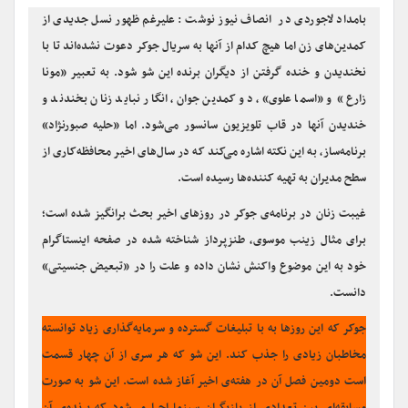
بامداد لاجوردی در انصاف نیوز نوشت : علیرغم ظهور نسل جدیدی از
کمدین‌های زن اما هیچ کدام از آنها به سریال جوکر دعوت نشده‌اند تا با
نخندیدن و خنده گرفتن از دیگران برنده این شو شود. به تعبیر «مونا
زارع» و «اسما علوی»، دو کمدین جوان، انگار نباید زنان بخندند و
خندیدن آنها در قاب تلویزیون سانسور می‌شود. اما «حلیه صبورنژاد»
برنامه‌ساز، به این نکته اشاره می‌کند که در سال‌های اخیر محافظه‌کاری از
سطح مدیران به تهیه کننده‌ها رسیده است.
غیبت زنان در برنامه‌ی جوکر در روزهای اخیر بحث برانگیز شده است؛
برای مثال زینب موسوی، طنزپرداز شناخته شده در صفحه اینستاگرام
خود به این موضوع واکنش نشان داده و علت را در «تبعیض جنسیتی»
دانست.
جوکر که این روزها به با تبلیغات گسترده و سرمایه‌گذاری زیاد توانسته
مخاطبان زیادی را جذب کند. این شو که هر سری از آن چهار قسمت
است دومین فصل آن در هفته‌ی اخیر آغاز شده است. این شو به صورت