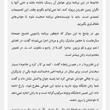
سرمایه گذاری و زمین خوردن آن را بالا می‌برد؟» گفت: قاطعانه
نمی‌توانم درباره این قضیه صحبت کنم. هرچند ممکن است حضور
خانم‌ها در این برنامه برای عوامل آن ریسک داشته باشد و حتی آنها را
نگران زمین خوردن پروژه کند، اما نمی‌توانم بگویم چقدر این تصمیمات
تعمدی است. باید با نویسنده‌های برنامه صحبت شود تا جواب‌های
شفاف‌تری بگیریم.
وی در پاسخ به این سوال که «چطور برنامه رادیویی «صبح جمعه»
سال‌هاست با حضور مشترک زنان و مردان اجرا می‌شود» گفت: در فضای
تصویری و تلویزیون ماجرا کاملا از رادیو متفاوت است. در تصویر
محدودیت‌ زنان بیشتر است.
این طنزپرداز در همین رابطه گفت: کمدی کار کردن خانم‌ها بسیار
سخت‌تر است، برای مثال در برنامه اخیر «خندانند شو» یکی از بازیگران
زن، با چاقی خودش شوخی کرد اما رامبد جوان واکنش نشان داد و گفت
شما زنان جایگاه ویژه دارید و نباید این شوخی مطرح شود. زارع ادامه
داد: این تعبیر «جایگاه ویژه» سرکوب‌گرانه است و به زنان اجازه نمی‌دهد