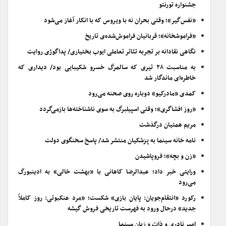
«بیضایی‌خوانی» به «اژدهاک» رسید
در پنجاه و یکمین دوره برگزاری؛ فیلم قصیده گلمکانی در بخش کشف
جشنواره تورنتو
«نفس‌گیر»؛ وقتی بحران نه با ویروس که با انکار آغاز می‌شود
«فراموشخانه»؛ قربانیان فراموش‌شده‌ی تاریخ
نگاهی نقادانه بر تجربه تئاتر تعاملی ایوب بختیاری/ پداگوژی روایت
به مناسبت ۲۸ تیری که سالمرگ خسرو شکیبایی بود/ دیداری که
خاطره‌ای ماندگار شد
کمدی «مادرکیو» دوباره روی صحنه می‌رود
«روز افشاگری»؛ وقتی اسپیلبرگ به سوی ناشناخته‌ها بازمی‌گردد
مریم همتیان درگذشت
نامه خانه سینما به پزشکیان منتشر شد/ پاسخ سخنگوی دولت
«زن و بچه»؛ فروپاشیدن
ورایتی خبر داد؛ عبدالرضا کاهانی با «بهشت خالی» به ادینبورگ
می‌رود
رکورد «انتقام‌جویان: پایان بازی» شکست؛ «مرد عنکبوتی: روز کاملاً