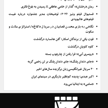
جدید» درحال ورود به فهرست تاریخی فروش گیشه
امیر نادری و ذات و زبان سینما
رمان «رخشان»؛ گُذار از خامیِ عاطفی تا رسیدن به بلوغ فکری
فستیوال فیلم ونیز ۲۰۲۶؛ توضیحات مدیر جشنواره درباره غیبت
فیلم‌های هالیوودی
نگاهی به بازی محسن قصابیان در سریال «کلاغ»/ استراتژی مکث و
سکوت
فوت یکی از برندگان اسکار؛ گلن هانسارد درگذشت
کاوه کاویان درگذشت
«روسری آبی»؛ فرا رفتن از چارچوب بسته
«جای دندان پلنگ»؛ جای دندان پلنگ بر تن زخمی گربه
۲۰ سریال غیرانگلیسی‌زبان برگزیده سال‌های اخیر
اکبر عبدی؛ پدیده کم‌نظیر بازیگری در سینمای ایران
«سامی» به ایتالیا می‌رود