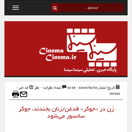
Toggle
avigation
تاریخ انتشار:1400/10/13 - 13:38
تعداد نظرات: ۰ نظر
کد خبر :
167152
زن در «جوکر» قدغن/زنان بخندند، جوکر
سانسور می‌شود