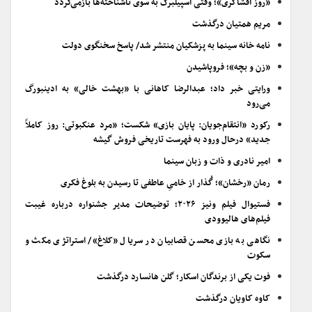
«روز افشاگری»؛ وقتی اسپیلبرگ به سوی ناشناخته‌ها بازمی‌گردد
مریم همتیان درگذشت
نامه خانه سینما به پزشکیان منتشر شد/ پاسخ سخنگوی دولت
«زن و بچه»؛ فروپاشیدن
ورایتی خبر داد؛ عبدالرضا کاهانی با «بهشت خالی» به ادینبورگ
می‌رود
رکورد «انتقام‌جویان: پایان بازی» شکست؛ «مرد عنکبوتی: روز کاملاً
جدید» درحال ورود به فهرست تاریخی فروش گیشه
امیر نادری و ذات و زبان سینما
رمان «رخشان»؛ گُذار از خامیِ عاطفی تا رسیدن به بلوغ فکری
فستیوال فیلم ونیز ۲۰۲۶؛ توضیحات مدیر جشنواره درباره غیبت
فیلم‌های هالیوودی
نگاهی به بازی محسن قصابیان در سریال «کلاغ»/ استراتژی مکث و
سکوت
فوت یکی از برندگان اسکار؛ گلن هانسارد درگذشت
کاوه کاویان درگذشت