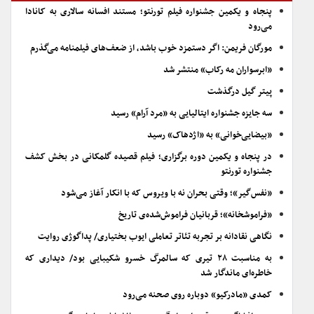
پنجاه و یکمین جشنواره فیلم تورنتو؛ مستند افسانه سالاری به کانادا
می‌رود
مورگان فریمن: اگر دستمزد خوب باشد، از ضعف‌های فیلمنامه می‌گذرم
«ابرسواران مه رکاب» منتشر شد
پیتر گیل درگذشت
سه جایزه جشنواره ایتالیایی به «مرد آرام» رسید
«بیضایی‌خوانی» به «اژدهاک» رسید
در پنجاه و یکمین دوره برگزاری؛ فیلم قصیده گلمکانی در بخش کشف
جشنواره تورنتو
«نفس‌گیر»؛ وقتی بحران نه با ویروس که با انکار آغاز می‌شود
«فراموشخانه»؛ قربانیان فراموش‌شده‌ی تاریخ
نگاهی نقادانه بر تجربه تئاتر تعاملی ایوب بختیاری/ پداگوژی روایت
به مناسبت ۲۸ تیری که سالمرگ خسرو شکیبایی بود/ دیداری که
خاطره‌ای ماندگار شد
کمدی «مادرکیو» دوباره روی صحنه می‌رود