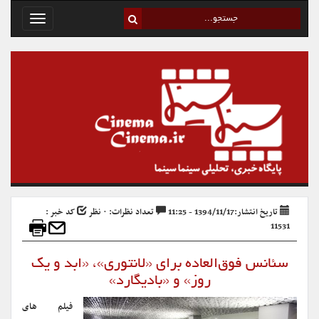
Toggle
avigation
تاریخ انتشار:1394/11/17 - 11:25
تعداد نظرات: ۰ نظر
کد خبر :
11531
سئانس فوق‌العاده برای «لانتوری»، «ابد و یک
روز» و «بادیگارد»
فیلم های