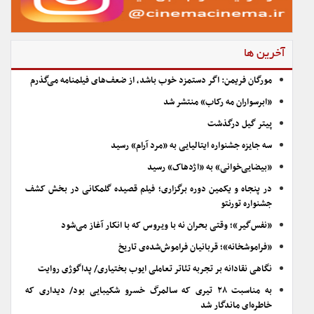
آخرین ها
مورگان فریمن: اگر دستمزد خوب باشد، از ضعف‌های فیلمنامه می‌گذرم
«ابرسواران مه رکاب» منتشر شد
پیتر گیل درگذشت
سه جایزه جشنواره ایتالیایی به «مرد آرام» رسید
«بیضایی‌خوانی» به «اژدهاک» رسید
در پنجاه و یکمین دوره برگزاری؛ فیلم قصیده گلمکانی در بخش کشف
جشنواره تورنتو
«نفس‌گیر»؛ وقتی بحران نه با ویروس که با انکار آغاز می‌شود
«فراموشخانه»؛ قربانیان فراموش‌شده‌ی تاریخ
نگاهی نقادانه بر تجربه تئاتر تعاملی ایوب بختیاری/ پداگوژی روایت
به مناسبت ۲۸ تیری که سالمرگ خسرو شکیبایی بود/ دیداری که
خاطره‌ای ماندگار شد