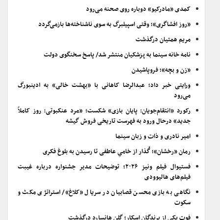
کمدی «مادرکیو» دوباره روی صحنه می‌رود
«روز افشاگری»؛ وقتی اسپیلبرگ به سوی ناشناخته‌ها بازمی‌گردد
مریم همتیان درگذشت
نامه خانه سینما به پزشکیان منتشر شد/ پاسخ سخنگوی دولت
«زن و بچه»؛ فروپاشیدن
ورایتی خبر داد؛ عبدالرضا کاهانی با «بهشت خالی» به ادینبورگ
می‌رود
رکورد «انتقام‌جویان: پایان بازی» شکست؛ «مرد عنکبوتی: روز کاملاً
جدید» درحال ورود به فهرست تاریخی فروش گیشه
امیر نادری و ذات و زبان سینما
رمان «رخشان»؛ گُذار از خامیِ عاطفی تا رسیدن به بلوغ فکری
فستیوال فیلم ونیز ۲۰۲۶؛ توضیحات مدیر جشنواره درباره غیبت
فیلم‌های هالیوودی
نگاهی به بازی محسن قصابیان در سریال «کلاغ»/ استراتژی مکث و
سکوت
فوت یکی از برندگان اسکار؛ گلن هانسارد درگذشت