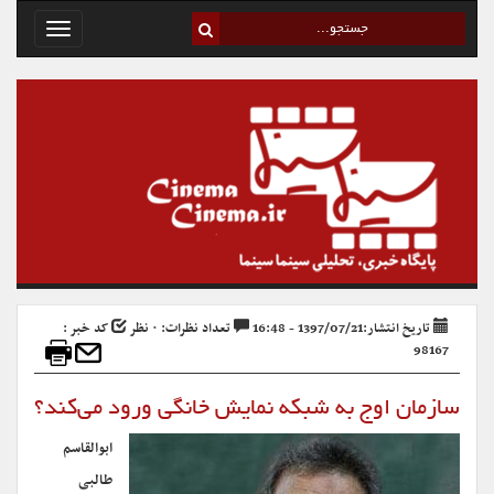
Toggle
avigation
تاریخ انتشار:1397/07/21 - 16:48
تعداد نظرات: ۰ نظر
کد خبر :
98167
سازمان اوج به شبکه‌ نمایش خانگی ورود می‌کند؟
ا
بوالقاسم
طالبی