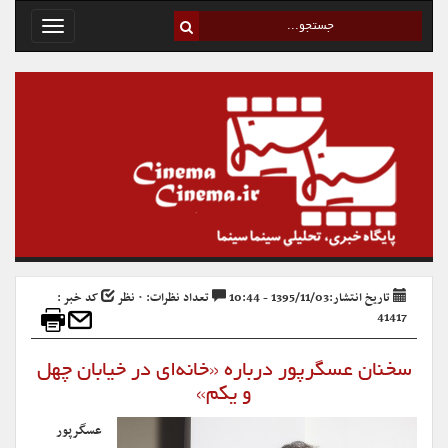
Toggle
avigation
تاریخ انتشار:1395/11/03 - 10:44
تعداد نظرات: ۰ نظر
کد خبر :
41417
سخنان عسگرپور درباره «خانه‌ای در خیابان چهل
و یکم»
عسگرپور