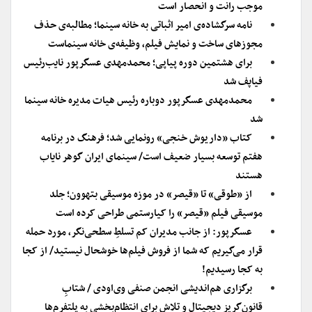
موجب رانت و انحصار است
نامه سرگشاده‌ی امیر اثباتی به خانه سینما؛ مطالبه‌ی حذف
مجوزهای ساخت و نمایش فیلم، وظیفه‌ی خانه سینماست
برای هشتمین دوره پیاپی؛ محمدمهدی عسگرپور نایب‌رئیس
فیاپف شد
محمدمهدی عسگرپور دوباره رئیس هیات مدیره خانه سینما
شد
کتاب «داریوش خنجی» رونمایی شد؛ فرهنگ در برنامه
هفتم توسعه بسیار ضعیف است/ سینمای ایران گوهر نایاب
هستند
از «طوقی» تا «قیصر» در موزه موسیقی بتهوون؛ جلد
موسیقی فیلم «قیصر» را کیارستمی طراحی کرده است
عسگرپور: از جانب مدیران کم تسلطِ سطحی‌نگر، مورد حمله
قرار می‌گیریم که شما از فروش فیلم‌ها خوشحال نیستید/ از کجا
به کجا رسیدیم!
برگزاری هم‌اندیشی انجمن صنفی وی‌او‌دی / شتابِ
قانون‌گریزِ دیجیتال و تلاش برای انتظام‌بخشی به پلتفرم‌ها