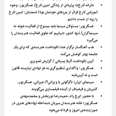
«ترانه تارخ»؛ پرتره‌ای از زندگی امین تارخ/ عسگرپور: وجوه
آموزشی تارخ فراتر از مرزهای خودمان بود/ اسعدیان: امین تارخ
را زود از دست دادیم
عسگرپور: مسئولان سینما باید ممنوع از فعالیت شوند نه
سینماگران/ تنها کشور دنیاییم که جلوی فعالیت هنرمندان را
می‌گیرد
شب آهنگساز برگزار شد؛ نکوداشت هنرمندی که برای یک
جامعه بهتر کوشش می‌کند
آیین نکوداشت آتیلا پسیانی / گزارش تصویری
عسگرپور: واگذاری تنظیم‌گری به هر نهادی نیازمند قانون
است و نه آیین‌نامه
سینمای ایران؛ دگرگونی یا ویرانی؟/ جیرانی، عسگرپور،
کثیریان و فرشباف از آینده فیلمسازی می‌گویند
با حضور ایرج راد، حمیدرضا نوربخش و محمدمهدی
عسگرپور؛ خانه هنرمندان میزبان «مداخله نهادهای هنری در
صورت‌بندی امروز و فردا» می‌شود