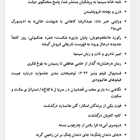
نامه خانه سینما به پزشکیان منتشر شد/ پاسخ سخنگوی دولت
«زن و بچه»؛ فروپاشیدن
ورایتی خبر داد؛ عبدالرضا کاهانی با «بهشت خالی» به ادینبورگ
می‌رود
رکورد «انتقام‌جویان: پایان بازی» شکست؛ «مرد عنکبوتی: روز کاملاً
جدید» درحال ورود به فهرست تاریخی فروش گیشه
امیر نادری و ذات و زبان سینما
رمان «رخشان»؛ گُذار از خامیِ عاطفی تا رسیدن به بلوغ فکری
فستیوال فیلم ونیز ۲۰۲۶؛ توضیحات مدیر جشنواره درباره غیبت
فیلم‌های هالیوودی
نگاهی به بازی محسن قصابیان در سریال «کلاغ»/ استراتژی مکث و
سکوت
فوت یکی از برندگان اسکار؛ گلن هانسارد درگذشت
کاوه کاویان درگذشت
«روسری آبی»؛ فرا رفتن از چارچوب بسته
«جای دندان پلنگ»؛ جای دندان پلنگ بر تن زخمی گربه