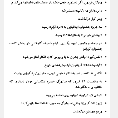
مورگان فریمن: اگر دستمزد خوب باشد، از ضعف‌های فیلمنامه می‌گذرم
«ابرسواران مه رکاب» منتشر شد
پیتر گیل درگذشت
سه جایزه جشنواره ایتالیایی به «مرد آرام» رسید
«بیضایی‌خوانی» به «اژدهاک» رسید
در پنجاه و یکمین دوره برگزاری؛ فیلم قصیده گلمکانی در بخش کشف
جشنواره تورنتو
«نفس‌گیر»؛ وقتی بحران نه با ویروس که با انکار آغاز می‌شود
«فراموشخانه»؛ قربانیان فراموش‌شده‌ی تاریخ
نگاهی نقادانه بر تجربه تئاتر تعاملی ایوب بختیاری/ پداگوژی روایت
به مناسبت ۲۸ تیری که سالمرگ خسرو شکیبایی بود/ دیداری که
خاطره‌ای ماندگار شد
کمدی «مادرکیو» دوباره روی صحنه می‌رود
«روز افشاگری»؛ وقتی اسپیلبرگ به سوی ناشناخته‌ها بازمی‌گردد
مریم همتیان درگذشت