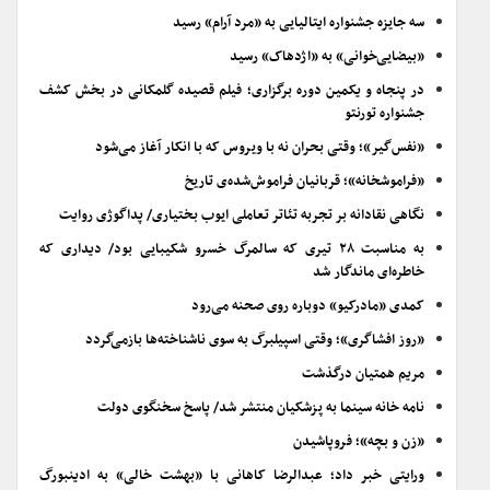
سه جایزه جشنواره ایتالیایی به «مرد آرام» رسید
«بیضایی‌خوانی» به «اژدهاک» رسید
در پنجاه و یکمین دوره برگزاری؛ فیلم قصیده گلمکانی در بخش کشف
جشنواره تورنتو
«نفس‌گیر»؛ وقتی بحران نه با ویروس که با انکار آغاز می‌شود
«فراموشخانه»؛ قربانیان فراموش‌شده‌ی تاریخ
نگاهی نقادانه بر تجربه تئاتر تعاملی ایوب بختیاری/ پداگوژی روایت
به مناسبت ۲۸ تیری که سالمرگ خسرو شکیبایی بود/ دیداری که
خاطره‌ای ماندگار شد
کمدی «مادرکیو» دوباره روی صحنه می‌رود
«روز افشاگری»؛ وقتی اسپیلبرگ به سوی ناشناخته‌ها بازمی‌گردد
مریم همتیان درگذشت
نامه خانه سینما به پزشکیان منتشر شد/ پاسخ سخنگوی دولت
«زن و بچه»؛ فروپاشیدن
ورایتی خبر داد؛ عبدالرضا کاهانی با «بهشت خالی» به ادینبورگ