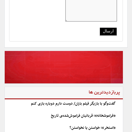
پربازدیدترین ها
گفت‌وگو با بازیگر فیلم باران/ دوست دارم دوباره بازی کنم
«فراموشخانه»؛ قربانیان فراموش‌شده‌ی تاریخ
«استخر»؛ خواستن یا نخواستن؟