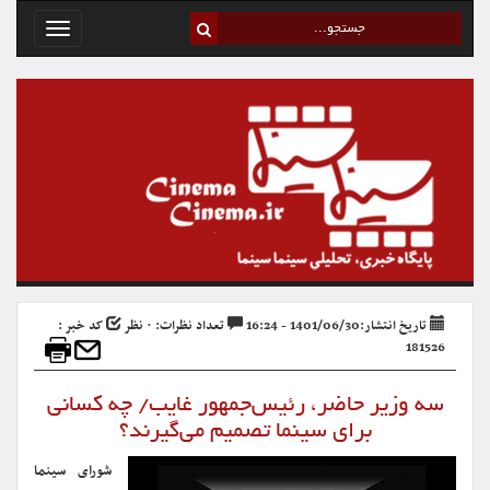
Toggle
avigation
تاریخ انتشار:1401/06/30 - 16:24
تعداد نظرات: ۰ نظر
کد خبر :
181526
سه وزیر حاضر، رئیس‌جمهور غایب/ چه کسانی
برای سینما تصمیم می‌گیرند؟
شورای سینما