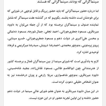
سینماگرانی که بودند، سینماگرانی که هستند
اما درباره حضور سینماگرانی که باید حضور پررنگ و قابل توجهی در شورایی که
برای خودشان است داشته باشند، بگوییم که در گذشته هفت سینماگر که شامل
نماینده صنوف و سینماگران برجسته بود که از آن جمله می‌توان به داوود
میرباقری، مسعود جعفری‌جوزانی، احمد نجفی، جمال شورجه، مسعود ده‌نمکی
و محسن علی‌اکبری در دولت دهم و مسعود جعفری‌جوزانی، خسرو سینایی،
پرویز پرستویی، منوچهر محمدی، احمدرضا درویش، سیدرضا میرکریمی و فرهاد
توحیدی اشاره کرد.
لازم به یادآوری است که شورای سینما از بین سینماگران فعال و برجسته کشور
از هنرمندانی چون ابوالقاسم طالبی، مسعود نقاش‌زاده، مجید شاه‌حسینی،
داوود میرباقری، منوچهر شاهسواری، مریلا زارعی و پوران درخشنده نیز به
عنوان اشخاص حقیقی دعوت کرده است.
در این میان داوود میرباقری به عنوان عضو شورای عالی سینما در دولت دهم
حضور داشته و این اولین تجربه حضور او در این حوزه نیست.