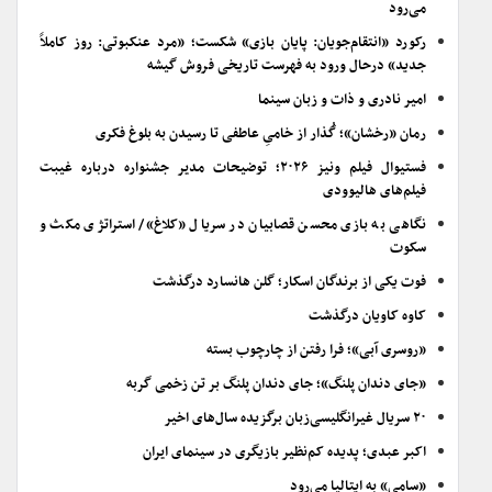
می‌رود
رکورد «انتقام‌جویان: پایان بازی» شکست؛ «مرد عنکبوتی: روز کاملاً
جدید» درحال ورود به فهرست تاریخی فروش گیشه
امیر نادری و ذات و زبان سینما
رمان «رخشان»؛ گُذار از خامیِ عاطفی تا رسیدن به بلوغ فکری
فستیوال فیلم ونیز ۲۰۲۶؛ توضیحات مدیر جشنواره درباره غیبت
فیلم‌های هالیوودی
نگاهی به بازی محسن قصابیان در سریال «کلاغ»/ استراتژی مکث و
سکوت
فوت یکی از برندگان اسکار؛ گلن هانسارد درگذشت
کاوه کاویان درگذشت
«روسری آبی»؛ فرا رفتن از چارچوب بسته
«جای دندان پلنگ»؛ جای دندان پلنگ بر تن زخمی گربه
۲۰ سریال غیرانگلیسی‌زبان برگزیده سال‌های اخیر
اکبر عبدی؛ پدیده کم‌نظیر بازیگری در سینمای ایران
«سامی» به ایتالیا می‌رود