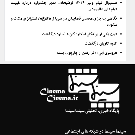
فستیوال فیلم ونیز ۲۰۲۶؛ توضیحات مدیر جشنواره درباره غیبت
فیلم‌های هالیوودی
نگاهی به بازی محسن قصابیان در سریال «کلاغ»/ استراتژی مکث و
سکوت
فوت یکی از برندگان اسکار؛ گلن هانسارد درگذشت
کاوه کاویان درگذشت
«روسری آبی»؛ فرا رفتن از چارچوب بسته
سینما سینما در شبکه های اجتماعی