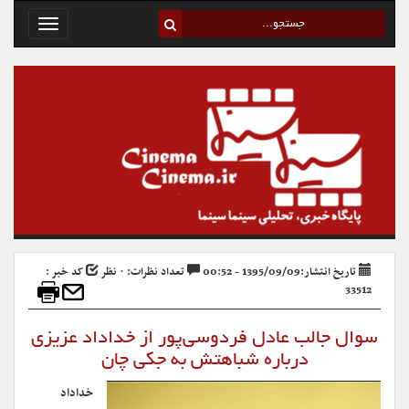
Toggle
avigation
تاریخ انتشار:1395/09/09 - 00:52
تعداد نظرات: ۰ نظر
کد خبر :
33512
سوال جالب عادل فردوسی‌پور از خداداد عزیزی
درباره شباهتش به جکی چان
خداداد