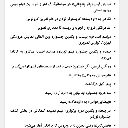
نمایش فیلم «پاتر پانچالی» در سینماتوگراف اهواز؛ تو با یک فیلم بومی
روبرو هستی
نگاهی به «اودیسه»/ کریستوفر نولان در دام نفرین کرونوس
شاعرانگیِ فروغ؛ از تجربه‌ی زیسته تا معماری تصویر
مراسم افتتاحیه بیست و یکمین جشنواره بین المللی نمایش عروسکی
تهران / گزارش تصویری
پنجاه و یکمین جشنواره فیلم تورنتو؛ مستند افسانه سالاری به کانادا
می‌رود
مورگان فریمن: اگر دستمزد خوب باشد، از ضعف‌های فیلمنامه می‌گذرم
«ابرسواران مه رکاب» منتشر شد
پیتر گیل درگذشت
سه جایزه جشنواره ایتالیایی به «مرد آرام» رسید
«بیضایی‌خوانی» به «اژدهاک» رسید
در پنجاه و یکمین دوره برگزاری؛ فیلم قصیده گلمکانی در بخش کشف
جشنواره تورنتو
«نفس‌گیر»؛ وقتی بحران نه با ویروس که با انکار آغاز می‌شود