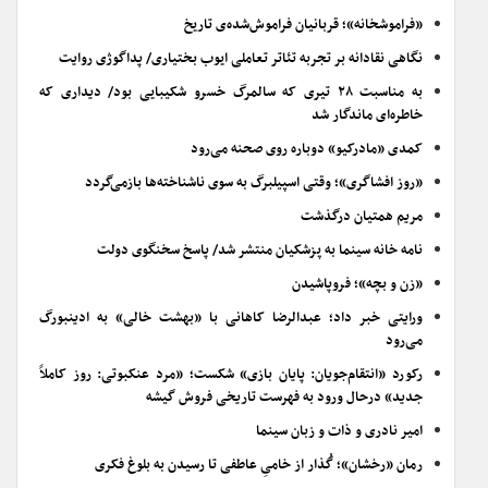
«فراموشخانه»؛ قربانیان فراموش‌شده‌ی تاریخ
نگاهی نقادانه بر تجربه تئاتر تعاملی ایوب بختیاری/ پداگوژی روایت
به مناسبت ۲۸ تیری که سالمرگ خسرو شکیبایی بود/ دیداری که
خاطره‌ای ماندگار شد
کمدی «مادرکیو» دوباره روی صحنه می‌رود
«روز افشاگری»؛ وقتی اسپیلبرگ به سوی ناشناخته‌ها بازمی‌گردد
مریم همتیان درگذشت
نامه خانه سینما به پزشکیان منتشر شد/ پاسخ سخنگوی دولت
«زن و بچه»؛ فروپاشیدن
ورایتی خبر داد؛ عبدالرضا کاهانی با «بهشت خالی» به ادینبورگ
می‌رود
رکورد «انتقام‌جویان: پایان بازی» شکست؛ «مرد عنکبوتی: روز کاملاً
جدید» درحال ورود به فهرست تاریخی فروش گیشه
امیر نادری و ذات و زبان سینما
رمان «رخشان»؛ گُذار از خامیِ عاطفی تا رسیدن به بلوغ فکری