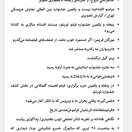
شاعرانگیِ فروغ؛ از تجربه‌ی زیسته تا معماری تصویر
مراسم افتتاحیه بیست و یکمین جشنواره بین المللی نمایش عروسکی
تهران / گزارش تصویری
پنجاه و یکمین جشنواره فیلم تورنتو؛ مستند افسانه سالاری به کانادا
می‌رود
مورگان فریمن: اگر دستمزد خوب باشد، از ضعف‌های فیلمنامه می‌گذرم
«ابرسواران مه رکاب» منتشر شد
پیتر گیل درگذشت
سه جایزه جشنواره ایتالیایی به «مرد آرام» رسید
«بیضایی‌خوانی» به «اژدهاک» رسید
در پنجاه و یکمین دوره برگزاری؛ فیلم قصیده گلمکانی در بخش کشف
جشنواره تورنتو
«نفس‌گیر»؛ وقتی بحران نه با ویروس که با انکار آغاز می‌شود
«فراموشخانه»؛ قربانیان فراموش‌شده‌ی تاریخ
نگاهی نقادانه بر تجربه تئاتر تعاملی ایوب بختیاری/ پداگوژی روایت
به مناسبت ۲۸ تیری که سالمرگ خسرو شکیبایی بود/ دیداری که