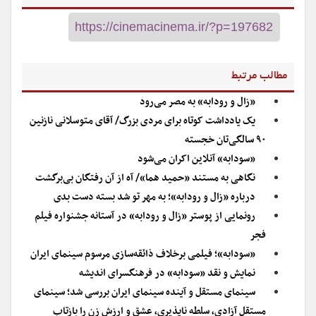
مطالب مرتبط
«زال و رودابه» به مصر می‌رود
یک یادداشت کوتاه برای مردی بزرگ/ آقای متوسلانی نازنین
۹۰ سالگی‌تان خجسته
«سودابه» آنلاین اکران می‌شود
نگاهی به مستند «حمید هما»/ آه از آن رفتگان بی‌برگشت
درباره «زال و رودابه»؛ به مهر تو شد بسته دست بدی
رونمایی از پوستر «زال و رودابه» در آستانه جشنواره فیلم
فجر
«سودابه»؛ فیلمی برخلاف ذائقه‌سازی مرسوم سینمای ایران
نمایش و نقد «سودابه» در فرهنگسرای اندیشه
سینمای مستقل و آینده سینمای ایران بررسی شد؛ سینمای
مستقل آزادی، سلطه ناپذیری، عشق و ارزش زن را بازتاب