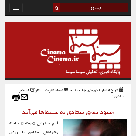
Toggle
avigation
تاریخ انتشار:1403/03/21 - 20:12
تعداد نظرات: ۰ نظر
کد خبر :
197682
«سودابه»‌ی سجادی به سینماها می‌آید
فیلم سینمایی «سودابه» ساخته
محمدعلی سجادی به زودی