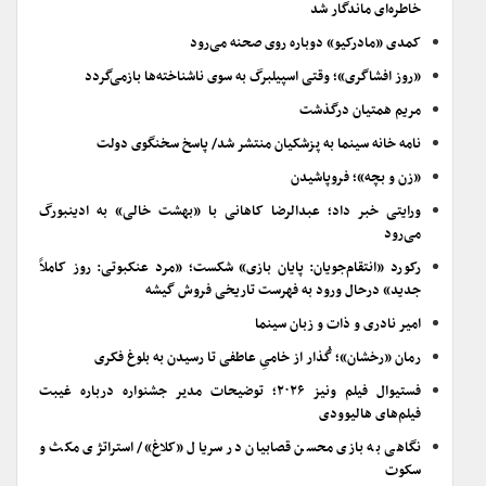
خاطره‌ای ماندگار شد
کمدی «مادرکیو» دوباره روی صحنه می‌رود
«روز افشاگری»؛ وقتی اسپیلبرگ به سوی ناشناخته‌ها بازمی‌گردد
مریم همتیان درگذشت
نامه خانه سینما به پزشکیان منتشر شد/ پاسخ سخنگوی دولت
«زن و بچه»؛ فروپاشیدن
ورایتی خبر داد؛ عبدالرضا کاهانی با «بهشت خالی» به ادینبورگ
می‌رود
رکورد «انتقام‌جویان: پایان بازی» شکست؛ «مرد عنکبوتی: روز کاملاً
جدید» درحال ورود به فهرست تاریخی فروش گیشه
امیر نادری و ذات و زبان سینما
رمان «رخشان»؛ گُذار از خامیِ عاطفی تا رسیدن به بلوغ فکری
فستیوال فیلم ونیز ۲۰۲۶؛ توضیحات مدیر جشنواره درباره غیبت
فیلم‌های هالیوودی
نگاهی به بازی محسن قصابیان در سریال «کلاغ»/ استراتژی مکث و
سکوت