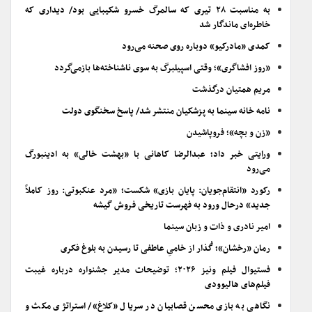
به مناسبت ۲۸ تیری که سالمرگ خسرو شکیبایی بود/ دیداری که
خاطره‌ای ماندگار شد
کمدی «مادرکیو» دوباره روی صحنه می‌رود
«روز افشاگری»؛ وقتی اسپیلبرگ به سوی ناشناخته‌ها بازمی‌گردد
مریم همتیان درگذشت
نامه خانه سینما به پزشکیان منتشر شد/ پاسخ سخنگوی دولت
«زن و بچه»؛ فروپاشیدن
ورایتی خبر داد؛ عبدالرضا کاهانی با «بهشت خالی» به ادینبورگ
می‌رود
رکورد «انتقام‌جویان: پایان بازی» شکست؛ «مرد عنکبوتی: روز کاملاً
جدید» درحال ورود به فهرست تاریخی فروش گیشه
امیر نادری و ذات و زبان سینما
رمان «رخشان»؛ گُذار از خامیِ عاطفی تا رسیدن به بلوغ فکری
فستیوال فیلم ونیز ۲۰۲۶؛ توضیحات مدیر جشنواره درباره غیبت
فیلم‌های هالیوودی
نگاهی به بازی محسن قصابیان در سریال «کلاغ»/ استراتژی مکث و