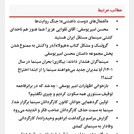
مطالب مرتبط
«آشغال‌های دوست داشتنی»؛ جنگ روایت‌ها
محسن امیریوسفی: آقای تقوایی عزیز! شما هنوز هم ناخدای
کشتی سینمای مستقل ایران هستید
گروتسک و مشکل کتاب «هیولا»/در واکنش به ممنوع شدن
پخش مجموعه داستان محسن امیریوسفی
سینماگران هشدار دادند: بیکاری؛ بحران سینما در سال
۱۴۰۱/ آیا مدیران جدید می‌خواهند سینما را از ابتدا اختراع
کنند؟!
بازخوانی اظهارات امیر یوسفی : چه شد که در برابرفاجعه‌
توقیف سنتوری همه سکوت کردیم و چیزی نگفتیم؟
اولین گردهمایی جوانان کانون کارگردانان سینما برگزار شد/
سینما به سمت حذف کارگردانان صاحب فکر و اندیشه می‌رود
گزارش مراسم بزرگداشت ابراهیم وحیدزاده/ کارگردانی
وفادار به سینمای کمدی