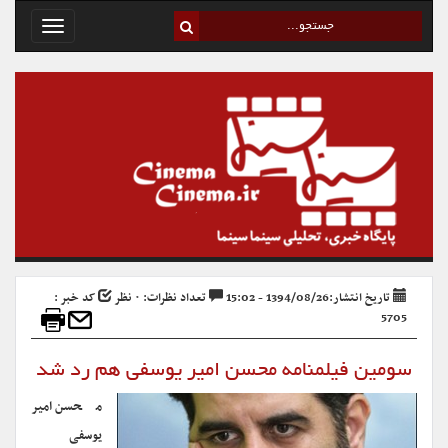
Toggle
avigation
تاریخ انتشار:1394/08/26 - 15:02
تعداد نظرات: ۰ نظر
کد خبر :
5705
سومین فیلمنامه محسن امیر یوسفی هم رد شد
محسن امیر
یوسفی