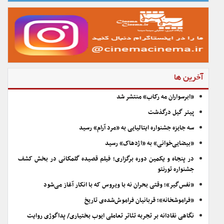
آخرین ها
«ابرسواران مه رکاب» منتشر شد
پیتر گیل درگذشت
سه جایزه جشنواره ایتالیایی به «مرد آرام» رسید
«بیضایی‌خوانی» به «اژدهاک» رسید
در پنجاه و یکمین دوره برگزاری؛ فیلم قصیده گلمکانی در بخش کشف
جشنواره تورنتو
«نفس‌گیر»؛ وقتی بحران نه با ویروس که با انکار آغاز می‌شود
«فراموشخانه»؛ قربانیان فراموش‌شده‌ی تاریخ
نگاهی نقادانه بر تجربه تئاتر تعاملی ایوب بختیاری/ پداگوژی روایت