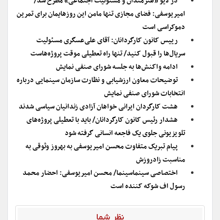
در لایو «هنرمندان و مسئولیت اجتماعی» مطرح شد/
امیریوسفی: فضای مجازی تنها مامن این روزهایمان برای تمرین
دموکراسی است
رییس کانون کارگردانان: آقای علی‌عسگری مسئولیت
سریال‌ها را قبول کنید/ تنها راه تعطیلی موقت پروژه‌هاست
ادامه واکنش‌ها به جلسه شورای صنفی نمایش
توضیحات معاون ارزشیابی و نظارت سازمان سینمایی درباره
انتخابات شورای صنفی نمایش
هشت کارگردان ایرانی خواهان آزادی زندانیان سیاسی شدند
هشدار رئیس کانون کارگردانان/ باید با تعطیلی پروژه‌های
تلویزیونی جلوی یک فاجعه انسانی گرفته شود
پیام تبریک متفاوت محسن امیریوسفی به بهروز وثوقی به
مناسبت زادروزش
اختصاصی سینماسینما/ محسن امیریوسفی: احضار محمد
رسول اف شوکه کننده است
نظر شما