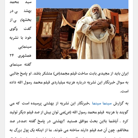
سید محمد
بهشتی در
بخشهایی از
گفت وگوی
خود با نشریه
سینمایی
همشهری ۲۴
گفته سینمای
ایران باید از مجیدی بابت ساخت فیلم مجمد(ص) متشکر باشد. او پاسخ جالبی
به سوال خبرنگار این نشریه درباره هزینه میلیاردی فیلم محمد رسول الله داده
است.
به گزارش
سینما سینما
،خبرنگار این نشریه از بهشتی پرسیده است که می
گویند با هزینه فیلم محمد رسول الله (ص)می توان بیش از صد فیلم دیگر تولید
کرد . آیاشما بااین بحث موافق هستید ؟بهشتی در پاسخ گفته :صددر صد
مخالفم. چون آن صد فیلم دارند ساخته می شوند. ما از اینکه یک پول بزرگ به