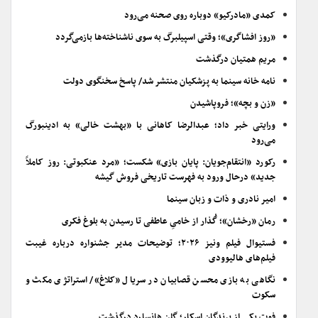
کمدی «مادرکیو» دوباره روی صحنه می‌رود
«روز افشاگری»؛ وقتی اسپیلبرگ به سوی ناشناخته‌ها بازمی‌گردد
مریم همتیان درگذشت
نامه خانه سینما به پزشکیان منتشر شد/ پاسخ سخنگوی دولت
«زن و بچه»؛ فروپاشیدن
ورایتی خبر داد؛ عبدالرضا کاهانی با «بهشت خالی» به ادینبورگ
می‌رود
رکورد «انتقام‌جویان: پایان بازی» شکست؛ «مرد عنکبوتی: روز کاملاً
جدید» درحال ورود به فهرست تاریخی فروش گیشه
امیر نادری و ذات و زبان سینما
رمان «رخشان»؛ گُذار از خامیِ عاطفی تا رسیدن به بلوغ فکری
فستیوال فیلم ونیز ۲۰۲۶؛ توضیحات مدیر جشنواره درباره غیبت
فیلم‌های هالیوودی
نگاهی به بازی محسن قصابیان در سریال «کلاغ»/ استراتژی مکث و
سکوت
فوت یکی از برندگان اسکار؛ گلن هانسارد درگذشت