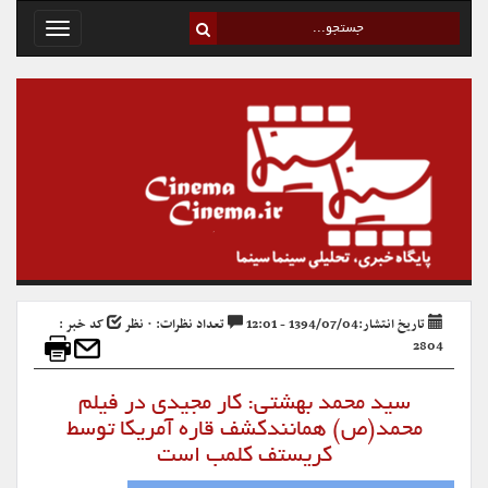
Toggle
avigation
تاریخ انتشار:1394/07/04 - 12:01
تعداد نظرات: ۰ نظر
کد خبر :
2804
سید محمد بهشتی: کار مجیدی در فیلم
محمد(ص) همانندکشف قاره آمریکا توسط
کریستف کلمب است