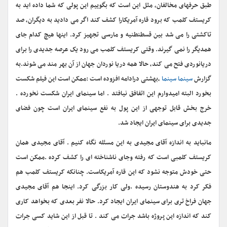
طبق حرفهای مخالفان، مثل این است که بگوییم این پولی که شما داده اید به
کریستف کلمب که برود قاره آمریکارا کشف کند اگر می دادید به دیگران، صد
تاکشتی را می شد بین قسطنطنیه و مارسی تجهیز کرد. اینها هیچ کدام جای
همدیگر را نمی گیرند. وقتی کریستف کلمب می رود یک عرصه جدیدی را برای
دریانوردی فتح می کند، حالا همه دریا نوردان جهان از آن بهر مند می شوند.به
گزارش
سینما سینما
،بهشتی درادامه افزوده است :ممکن است این فیلم شکست
بخورد البته امیدوارم این اتفافق نیافتد . اما سینمای ایران شکست نخورده .
خرج بخش قابل توجهی از این پول به نفع سینمای ایران است چون فضای
جدیدی برای سینمای ایران ایجاد شد.
مانباید به اندازه آقای مجیدی به این مسئله نگاه کنیم . آقای مجیدی همان
کریستف کلمبی است که رفته وجای ناشناخته ای را کشف کرده .ممکن است
حتی خودش متوجه نشود که این قاره آمریکاست. چنانکه کریستف کلمب هم
فکر کرد به هندوستان رسیده .ولی کار بزرگی کرد. اینجا هم آقای مجیدی
جهان فراخ تری برای سینمای ایران ایجاد کرد. حالا نفر بعدی که بخواهد کاری
کند که اندازه این پروژه باشد جرات می کند . تا قبل از این شاید کسی جرات