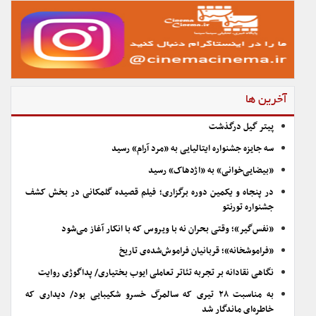
آخرین ها
پیتر گیل درگذشت
سه جایزه جشنواره ایتالیایی به «مرد آرام» رسید
«بیضایی‌خوانی» به «اژدهاک» رسید
در پنجاه و یکمین دوره برگزاری؛ فیلم قصیده گلمکانی در بخش کشف
جشنواره تورنتو
«نفس‌گیر»؛ وقتی بحران نه با ویروس که با انکار آغاز می‌شود
«فراموشخانه»؛ قربانیان فراموش‌شده‌ی تاریخ
نگاهی نقادانه بر تجربه تئاتر تعاملی ایوب بختیاری/ پداگوژی روایت
به مناسبت ۲۸ تیری که سالمرگ خسرو شکیبایی بود/ دیداری که
خاطره‌ای ماندگار شد