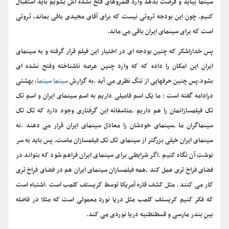
سینما بیاید و فرصت بدهد وارد قلمروهای فتح نشده اش بشویم باید استقبال
کنیم. چون این بودجه ثروتی نیست که برای آقای مجیدی باقی بماند، ثروتی
است که برای سینمای ایران باقی می ماند.
پس خداراشکر که چنین بودجه ای در اختیار این فیلم قرار گرفته و به سینمای
ایران این امکان را داده که که وارد چنین عرصه ناشناخته وفتح نشده ای
بشود.پس چنین حرفهایی از تنگ نظری می آید .به گزارش
سینما سینما
، بهشتی
درادامه گفته است : ما یک اسم فامیلی داریم به اسم سینمای ایران و اسم تک
تک فیلمسازانمان را هم داریم .متاسفانه این گرفتاری وجود دارد که تک تک
سینماگران ما ،سینمای خودشان را معادل سینمای ایران قرار می دهند .نه
سینمای ایران خیلی بزرگتر از سینمای تک تک فیلمسازان ماست. پس باید به سر
نوشت آن نگاه کنیم .اگر شرایطی برای سینمای ایران فراهم شود که بتواند در
فضای فراخ تری عمل کند ،همه فیلمسازان سینمای ایران هم در فضای فراخ تری
کار می کنند . مثل کشف قاره آمریکا توسط کریستف کلمب است .اشتباه است
که فکر کنیم کریستف کلمب مثل دریا نورد معمولی است که مثلا در فاصله
بین بندر مارسی و قسطنطنیه دریا نوردی می کند.