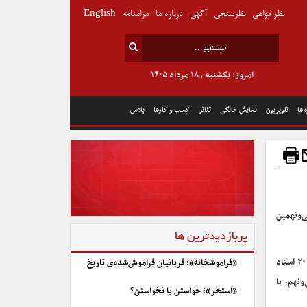
نظرخواهی
نظرسنجی
آگهی
درباره ما
مرامنامه
English
امروز: یکشنبه , ۱۸ مرداد ۱۴۰۵
 ها
تلویزیون
نمایش خانگی
تئاتر
کسب و کارها
پلاس
ن‌المللی به عنوان استادان نشست‌های تخصصی «۳۹-۲۰» سی‌ونهمین
پربازدیدترین ها
به نقل از ستاد خبری سی‌ونهمین جشنواره بین‌المللی فیلم کوتاه تهران، ۲۰ استاد
«فراموشخانه»؛ قربانیان فراموش‌شده‌ی تاریخ
تخصصی «۳۹-۲۰» جشنواره سی‌ونهم، با
«استخر»؛ خواستن یا نخواستن؟