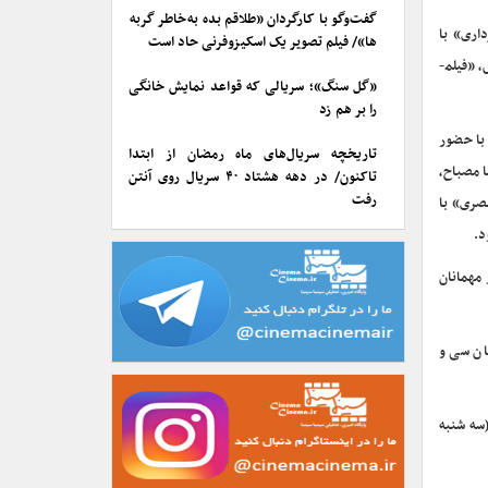
گفت‌وگو با کارگردان «طلاقم بده به خاطر گربه
اری» با
ها»/ فیلم تصویر یک اسکیزوفرنی حاد است
حضور محمود کلاری، «تجربه گرایی در ژانر» با حضور رسول صدرعاملی، «پرسش از بازیگردان» با حضور رضا کیانیان، «کارگردانی» با حضور احمدرضا درویش، «فیلم­
«گل سنگ»؛ سریالی که قواعد نمایش خانگی
را بر هم زد
شایش)» با حضور
تاریخچه سریال‌های ماه رمضان از ابتدا
ا مصباح،
تاکنون/ در دهه هشتاد ۴۰ سریال روی آنتن
رفت
بصری» با
د.
 مهمانان
ان سی و
م ­نویسی نیز از امروز(سه شنبه