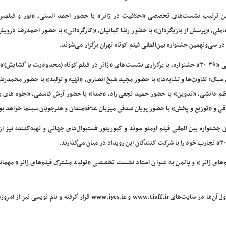
ن ترتیب نشست‌های تخصصی «خلاقیت در ژانر» با حضور احمد الستی، «نور و فیلم­برد
سی‌ونهمین جشنواره بین‌المللی فیلم کوتاه تهران برگزار می‌شوند.
همچنین در عناوین و سرفصل‌های دیگر، بخش نشست‌های تخصصی «۳۹-۲۰» جشنواره، با برگزاری نشست‌های «ژانر در فیلم کوتاه (محدودیت یا گ
سبک؛ تفاوت‌ها و تشابه‌ها» با حضور مجید شیخ انصاری، «تهیه و تولید» با حضور محمدرض
کاظم دانشی، «تدوین» با حضور حمید نجفی ­راد، «صدا» با حضور آرش قاسمی، «جلوه­ های 
و «توزیع و پخش» با حضور پویان صدقی میزبان علاقه‌مندان و هنرجویان سینما خواهد بو
ان جشنواره بین ­المللی فیلم اومئو سوئد و کیوریتور فستیوال‌های جهانی و تهیه‌کننده نیز از
های ژانر» و پالمن به عنوان استاد نشست‌ تخصصی «تولید مشترک فیلم‌­های ژانر» مهمان
گفتنی است فراخوان نام ­نویسی برای حضور در این نشست‌ها و جدول آن‌ها در سایت‌های www.tisff.ir و www.iycs.ir قرار گرفته و نا