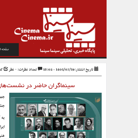
صفحه ا
تاریخ انتشار:1401/07/19 - 18:02
تعداد نظرات: ۰ نظر
کد خ
سینماگران حاضر در نشست‌های
جشن
به 
هنر