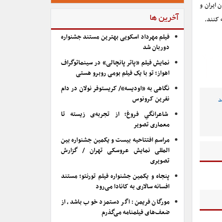
وانان ایران و
آخرین ها
فیلم مهرداد اسکویی بهترین مستند جشنواره
دوربان شد
نمایش فیلم «پاتر پانچالی» در سینماتوگراف
اهواز؛ تو با یک فیلم بومی روبرو هستی
نگاهی به «اودیسه»/ کریستوفر نولان در دام
نفرین کرونوس
د
شاعرانگیِ فروغ؛ از تجربه‌ی زیسته تا
معماری تصویر
مراسم افتتاحیه بیست و یکمین جشنواره بین
المللی نمایش عروسکی تهران / گزارش
تصویری
پنجاه و یکمین جشنواره فیلم تورنتو؛ مستند
افسانه سالاری به کانادا می‌رود
مورگان فریمن: اگر دستمزد خوب باشد، از
ضعف‌های فیلمنامه می‌گذرم