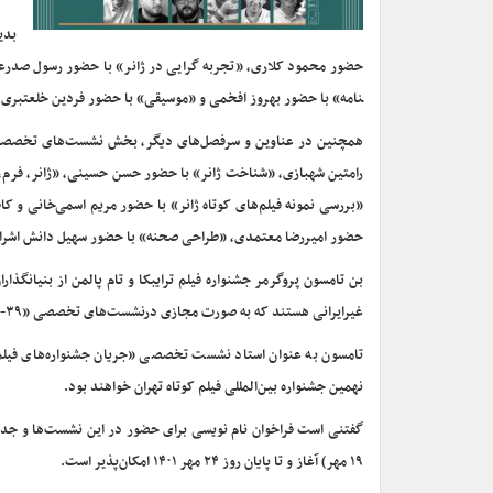
بدی
نامه» با حضور بهروز افخمی و «موسیقی» با حضور فردین خلعتبری در 
رامتین شهبازی، «شناخت ژانر» با حضور حسن حسینی، «ژانر، فرم، 
«بررسی نمونه فیلم­‌های کوتاه ژانر» با حضور مریم اسمی‌خانی و 
حضور امیررضا معتمدی، «طراحی صحنه» با حضور سهیل دانش اشراقی 
بن تامسون پروگرمر جشنواره فیلم ترایبکا و تام پالمن از بنیان­گذار
غیرایرانی هستند که به صورت مجازی درنشست‌های تخصصی «۳۹-۲۰» تجارب خود را با شرکت کنندگان این رویداد در میان می‌گذارند.
تامسون به عنوان استاد نشست تخصصی «جریان جشنواره‌های فیلم‌­
نهمین جشنواره بین‌المللی فیلم کوتاه تهران خواهند بود.
۱۹ مهر) آغاز و تا پایان روز ۲۴ مهر ۱۴۰۱ امکان‌پذیر است.