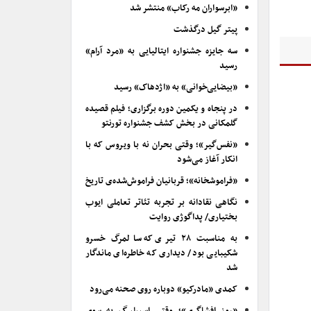
«ابرسواران مه رکاب» منتشر شد
پیتر گیل درگذشت
سه جایزه جشنواره ایتالیایی به «مرد آرام»
رسید
«بیضایی‌خوانی» به «اژدهاک» رسید
در پنجاه و یکمین دوره برگزاری؛ فیلم قصیده
گلمکانی در بخش کشف جشنواره تورنتو
«نفس‌گیر»؛ وقتی بحران نه با ویروس که با
انکار آغاز می‌شود
«فراموشخانه»؛ قربانیان فراموش‌شده‌ی تاریخ
نگاهی نقادانه بر تجربه تئاتر تعاملی ایوب
بختیاری/ پداگوژی روایت
به مناسبت ۲۸ تیری که سالمرگ خسرو
شکیبایی بود/ دیداری که خاطره‌ای ماندگار
شد
کمدی «مادرکیو» دوباره روی صحنه می‌رود