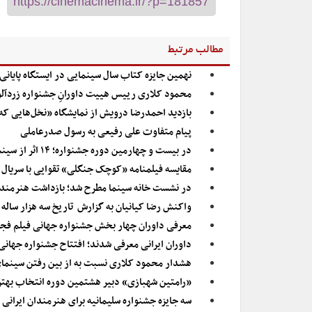
مطالب مرتبط
نهمین جایزه کتاب سال سینمایی در ایستگاه پایانی
محمود کلاری رییس هییت داورانِ جشنواره زردآل
بازدید احمدرضا درویش از نمایشگاه «نخل‌هایی که 
پیام متفاوت علی رفیعی به رسول صدرعاملی
در بیست و چهارمین دوره جشنواره؛ ۱۴ اثر از سینماگران ایرانی در داکا نمایش داده می‌شود
مقایسه فیلمنامه «کوچک جنگلی» تقوایی با سریال 
در نشست خانه سینما مطرح شد؛ بازداشت هنرمند
واکنش رضا کیانیان به گزارش تاریخ سه هزار ساله 
معرفی داوران چهار بخش جشنواره جهانی فیلم فج
داوران ایرانی معرفی شدند؛ افتتاح جشنواره جهانی
هشدار محمود کلاری نسبت به از بین رفتن سینم
«رامتین شهبازی» دبیر هشتمین دوره انتخاب بهت
سه جایزه جشنواره سلیمانیه برای هنرمندان ایرانی