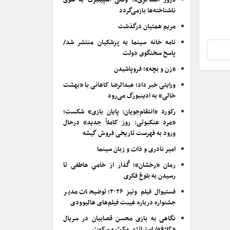
«روز افشاگری»؛ وقتی اسپیلبرگ به سوی
ناشناخته‌ها بازمی‌گردد
مریم همتیان درگذشت
نامه خانه سینما به پزشکیان منتشر شد/
پاسخ سخنگوی دولت
«زن و بچه»؛ فروپاشیدن
ورایتی خبر داد؛ عبدالرضا کاهانی با «بهشت
خالی» به ادینبورگ می‌رود
رکورد «انتقام‌جویان: پایان بازی» شکست؛
«مرد عنکبوتی: روز کاملاً جدید» درحال
ورود به فهرست تاریخی فروش گیشه
امیر نادری و ذات و زبان سینما
رمان «رخشان»؛ گُذار از خامیِ عاطفی تا
رسیدن به بلوغ فکری
فستیوال فیلم ونیز ۲۰۲۶؛ توضیحات مدیر
جشنواره درباره غیبت فیلم‌های هالیوودی
نگاهی به بازی محسن قصابیان در سریال
«کلاغ»/ استراتژی مکث و سکوت