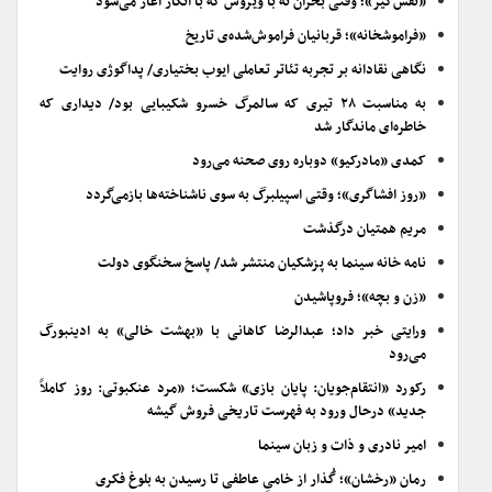
«نفس‌گیر»؛ وقتی بحران نه با ویروس که با انکار آغاز می‌شود
«فراموشخانه»؛ قربانیان فراموش‌شده‌ی تاریخ
نگاهی نقادانه بر تجربه تئاتر تعاملی ایوب بختیاری/ پداگوژی روایت
به مناسبت ۲۸ تیری که سالمرگ خسرو شکیبایی بود/ دیداری که
خاطره‌ای ماندگار شد
کمدی «مادرکیو» دوباره روی صحنه می‌رود
«روز افشاگری»؛ وقتی اسپیلبرگ به سوی ناشناخته‌ها بازمی‌گردد
مریم همتیان درگذشت
نامه خانه سینما به پزشکیان منتشر شد/ پاسخ سخنگوی دولت
«زن و بچه»؛ فروپاشیدن
ورایتی خبر داد؛ عبدالرضا کاهانی با «بهشت خالی» به ادینبورگ
می‌رود
رکورد «انتقام‌جویان: پایان بازی» شکست؛ «مرد عنکبوتی: روز کاملاً
جدید» درحال ورود به فهرست تاریخی فروش گیشه
امیر نادری و ذات و زبان سینما
رمان «رخشان»؛ گُذار از خامیِ عاطفی تا رسیدن به بلوغ فکری