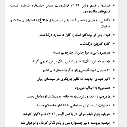
فستیوال فیلم ونیز ۲۰۲۶؛ توضیحات مدیر جشنواره درباره غیبت
فیلم‌های هالیوودی
نگاهی به بازی محسن قصابیان در سریال «کلاغ»/ استراتژی مکث و
سکوت
فوت یکی از برندگان اسکار؛ گلن هانسارد درگذشت
کاوه کاویان درگذشت
«روسری آبی»؛ فرا رفتن از چارچوب بسته
«جای دندان پلنگ»؛ جای دندان پلنگ بر تن زخمی گربه
۲۰ سریال غیرانگلیسی‌زبان برگزیده سال‌های اخیر
اکبر عبدی؛ پدیده کم‌نظیر بازیگری در سینمای ایران
«سامی» به ایتالیا می‌رود
«غروب در دیاری غریب» به خانه اردیبهشت اودلاجان رسید
تغییرات در سازمان سینمایی با انتشار سه حکم جدید
درباره چهار فیلم موفق در باکس آفیس ۲۰۲۶/ نابودگران کلیشه
مرضیه برومند دبیر جشنواره سی و یکم تئاتر کودک و نوجوان شد