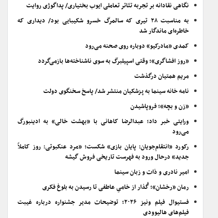
نگاهی نقادانه بر تجربه تئاتر تعاملی ایوب بختیاری/ پداگوژی روایت
به مناسبت ۲۸ تیری که سالمرگ خسرو شکیبایی بود/ دیداری که
خاطره‌ای ماندگار شد
کمدی «مادرکیو» دوباره روی صحنه می‌رود
«روز افشاگری»؛ وقتی اسپیلبرگ به سوی ناشناخته‌ها بازمی‌گردد
مریم همتیان درگذشت
نامه خانه سینما به پزشکیان منتشر شد/ پاسخ سخنگوی دولت
«زن و بچه»؛ فروپاشیدن
ورایتی خبر داد؛ عبدالرضا کاهانی با «بهشت خالی» به ادینبورگ
می‌رود
رکورد «انتقام‌جویان: پایان بازی» شکست؛ «مرد عنکبوتی: روز کاملاً
جدید» درحال ورود به فهرست تاریخی فروش گیشه
امیر نادری و ذات و زبان سینما
رمان «رخشان»؛ گُذار از خامیِ عاطفی تا رسیدن به بلوغ فکری
فستیوال فیلم ونیز ۲۰۲۶؛ توضیحات مدیر جشنواره درباره غیبت
فیلم‌های هالیوودی