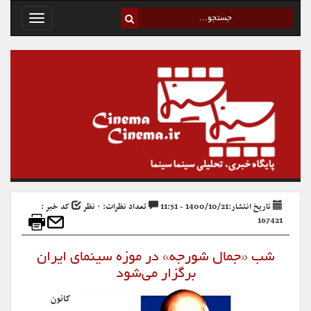
Toggle
avigation
تاریخ انتشار:1400/10/21 - 11:51
تعداد نظرات: ۰ نظر
کد خبر :
167421
شب «جمال شورجه» در موزه سینمای ایران
برگزار می‌شود
کانون