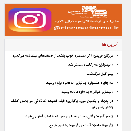
آخرین ها
مورگان فریمن: اگر دستمزد خوب باشد، از ضعف‌های فیلمنامه می‌گذرم
«ابرسواران مه رکاب» منتشر شد
پیتر گیل درگذشت
سه جایزه جشنواره ایتالیایی به «مرد آرام» رسید
«بیضایی‌خوانی» به «اژدهاک» رسید
در پنجاه و یکمین دوره برگزاری؛ فیلم قصیده گلمکانی در بخش کشف
جشنواره تورنتو
«نفس‌گیر»؛ وقتی بحران نه با ویروس که با انکار آغاز می‌شود
«فراموشخانه»؛ قربانیان فراموش‌شده‌ی تاریخ