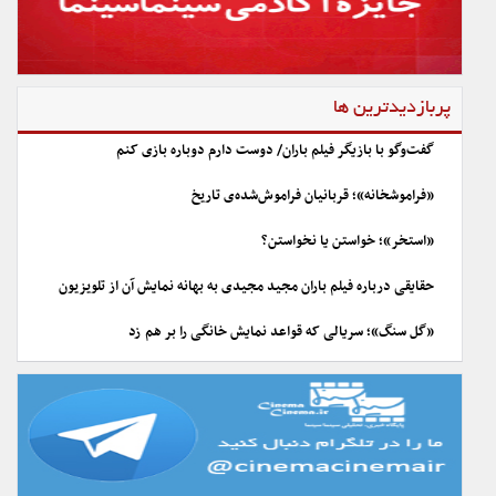
پربازدیدترین ها
گفت‌وگو با بازیگر فیلم باران/ دوست دارم دوباره بازی کنم
«فراموشخانه»؛ قربانیان فراموش‌شده‌ی تاریخ
«استخر»؛ خواستن یا نخواستن؟
حقایقی درباره فیلم باران مجید مجیدی به بهانه نمایش آن از تلویزیون
«گل سنگ»؛ سریالی که قواعد نمایش خانگی را بر هم زد