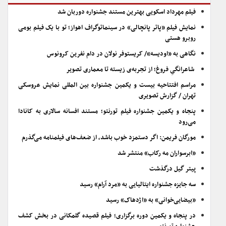
فیلم مهرداد اسکویی بهترین مستند جشنواره دوربان شد
نمایش فیلم «پاتر پانچالی» در سینماتوگراف اهواز؛ تو با یک فیلم بومی
روبرو هستی
نگاهی به «اودیسه»/ کریستوفر نولان در دام نفرین کرونوس
شاعرانگیِ فروغ؛ از تجربه‌ی زیسته تا معماری تصویر
مراسم افتتاحیه بیست و یکمین جشنواره بین المللی نمایش عروسکی
تهران / گزارش تصویری
پنجاه و یکمین جشنواره فیلم تورنتو؛ مستند افسانه سالاری به کانادا
می‌رود
مورگان فریمن: اگر دستمزد خوب باشد، از ضعف‌های فیلمنامه می‌گذرم
«ابرسواران مه رکاب» منتشر شد
پیتر گیل درگذشت
سه جایزه جشنواره ایتالیایی به «مرد آرام» رسید
«بیضایی‌خوانی» به «اژدهاک» رسید
در پنجاه و یکمین دوره برگزاری؛ فیلم قصیده گلمکانی در بخش کشف