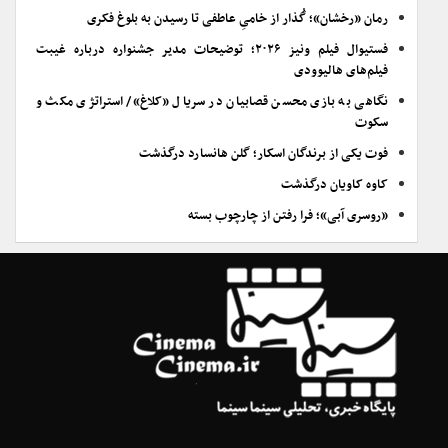
رمان «رخشان»؛ گُذار از خامیِ عاطفی تا رسیدن به بلوغ فکری
فستیوال فیلم ونیز ۲۰۲۶؛ توضیحات مدیر جشنواره درباره غیبت
فیلم‌های هالیوودی
نگاهی به بازی محسن قصابیان در سریال «کلاغ»/ استراتژی مکث و
سکوت
فوت یکی از برندگان اسکار؛ گلن هانسارد درگذشت
کاوه کاویان درگذشت
«روسری آبی»؛ فرا رفتن از چارچوب بسته