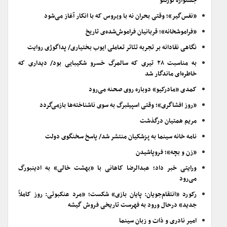
جشنواره تورنتو
«نفس‌گیر»؛ وقتی بحران نه با ویروس که با انکار آغاز می‌شود
«فراموشخانه»؛ قربانیان فراموش‌شده‌ی تاریخ
نگاهی نقادانه بر تجربه تئاتر تعاملی ایوب بختیاری/ پداگوژی روایت
به مناسبت ۲۸ تیری که سالمرگ خسرو شکیبایی بود/ دیداری که
خاطره‌ای ماندگار شد
کمدی «مادرکیو» دوباره روی صحنه می‌رود
«روز افشاگری»؛ وقتی اسپیلبرگ به سوی ناشناخته‌ها بازمی‌گردد
مریم همتیان درگذشت
نامه خانه سینما به پزشکیان منتشر شد/ پاسخ سخنگوی دولت
«زن و بچه»؛ فروپاشیدن
ورایتی خبر داد؛ عبدالرضا کاهانی با «بهشت خالی» به ادینبورگ
می‌رود
رکورد «انتقام‌جویان: پایان بازی» شکست؛ «مرد عنکبوتی: روز کاملاً
جدید» درحال ورود به فهرست تاریخی فروش گیشه
امیر نادری و ذات و زبان سینما