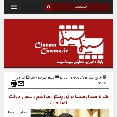
Toggle
avigation
تاریخ انتشار:1395/10/23 - 17:00
تعداد نظرات: ۰ نظر
کد خبر :
39815
شرط صداوسیما برای پخش مواضع رییس دولت
اصلاحات
معاون سیما