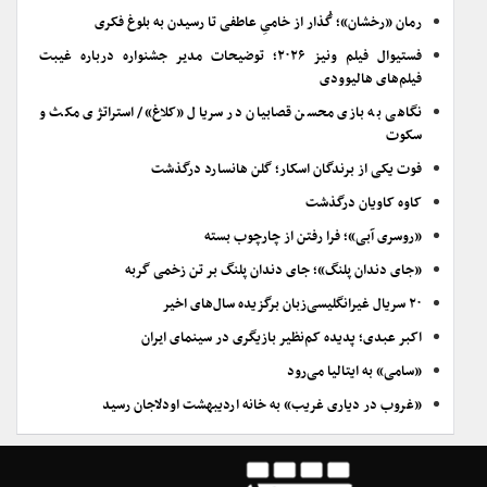
رمان «رخشان»؛ گُذار از خامیِ عاطفی تا رسیدن به بلوغ فکری
فستیوال فیلم ونیز ۲۰۲۶؛ توضیحات مدیر جشنواره درباره غیبت
فیلم‌های هالیوودی
نگاهی به بازی محسن قصابیان در سریال «کلاغ»/ استراتژی مکث و
سکوت
فوت یکی از برندگان اسکار؛ گلن هانسارد درگذشت
کاوه کاویان درگذشت
«روسری آبی»؛ فرا رفتن از چارچوب بسته
«جای دندان پلنگ»؛ جای دندان پلنگ بر تن زخمی گربه
۲۰ سریال غیرانگلیسی‌زبان برگزیده سال‌های اخیر
اکبر عبدی؛ پدیده کم‌نظیر بازیگری در سینمای ایران
«سامی» به ایتالیا می‌رود
«غروب در دیاری غریب» به خانه اردیبهشت اودلاجان رسید