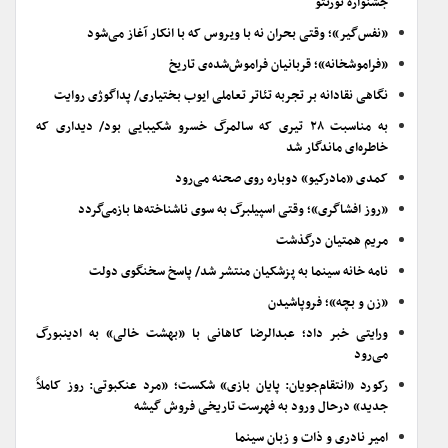
جشنواره تورنتو
«نفس‌گیر»؛ وقتی بحران نه با ویروس که با انکار آغاز می‌شود
«فراموشخانه»؛ قربانیان فراموش‌شده‌ی تاریخ
نگاهی نقادانه بر تجربه تئاتر تعاملی ایوب بختیاری/ پداگوژی روایت
به مناسبت ۲۸ تیری که سالمرگ خسرو شکیبایی بود/ دیداری که
خاطره‌ای ماندگار شد
کمدی «مادرکیو» دوباره روی صحنه می‌رود
«روز افشاگری»؛ وقتی اسپیلبرگ به سوی ناشناخته‌ها بازمی‌گردد
مریم همتیان درگذشت
نامه خانه سینما به پزشکیان منتشر شد/ پاسخ سخنگوی دولت
«زن و بچه»؛ فروپاشیدن
ورایتی خبر داد؛ عبدالرضا کاهانی با «بهشت خالی» به ادینبورگ
می‌رود
رکورد «انتقام‌جویان: پایان بازی» شکست؛ «مرد عنکبوتی: روز کاملاً
جدید» درحال ورود به فهرست تاریخی فروش گیشه
امیر نادری و ذات و زبان سینما