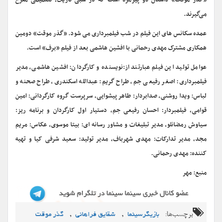
«گذر موقت» داستان دو پیرمرد است که در شبی تاریک، تصمیمی مفرح
می‌گیرند
.
عمده سکانس های این فیلم در شب فیلمبرداری می شود. «گذر موقت» دومین
همکاری مشترک مهدی رحمانی با افشین هاشمی بعد از فیلم «برف» است.
عوامل تولید این فیلم عبارتند از:نویسنده و کارگردان: افشین هاشمی، مدیر
فیلمبرداری: اصغر رفیعی جم، طراح گریم: عبدالله اسکندری، طراح صحنه و
لباس: ویدا روشنی، صدابردار: طاهر پیشوایی، سرپرست گروه کارگردانی: امین
قوامی، فیلمبردار: احسان رفیعی جم، دستیار اول کارگردان و برنامه ریز:
سیاوش رمضانلو، مدیر تبلیغات و مشاور رسانه ای: بیتا موسوی، عکاس: مریم
مجد، مدیر تدارکات: مهدی شهرباف، مدیر تولید: سعید شرفی کیا و تهیه
کننده: مهدی رحمانی.
منبع: مهر
برچسب‌ها:
,
,
بازیگرسینما
شقایق فراهانی
گذر موقت