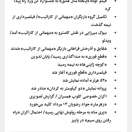
فیلم کوتاه «پنجاه سال عشق» به جشنواره کن ورد راه پیدا
کرد
تکمیل گروه بازیگران «مهمانی از کارائیب»/ فیلمبرداری از
نیمه گذشت
بیوک میرزایی در نقش کاسترو به «مهمانی از کارائیب» آمد/
ویدئو
شقایق و آذرخش فراهانی بازیگر «مهمانی از کارائیب» شدند
«قطع فوری» به صداگذاری رسید/ پایان تدوین
«کوچه ژاپنی‌ها» به نیمه رسید
فیلمبرداری «قطع فوری» آغاز شد
«۵۲ هرتز» آماده نمایش شد
پروانه نمایش «دو کیلومتر به کردان» صادر شد
اکران خصوصی کلوپ همسران / گزارش تصویری
«زهرمار» جواد رضویان ۱۳ مرداد کلید می‌خورد
«پری سا» به مرحله روتوش نهایی رسید/ احتمال اکران «راه
رفتن روی سیم» در پاییز