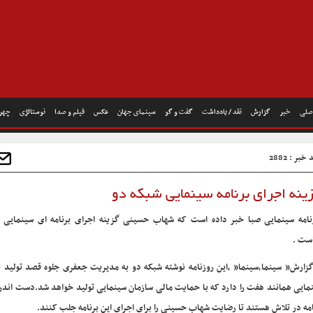
صلی
خبر
گزارش
نقد / یادداشت
گفت و گو
سینمای جهان
عکس
فیلم و صدا
نوستالژی
چهره
خبر : 2882
نه اجرای برنامه سینمایی شبکه دو
نامه سینمایی صبا خبر داده است که شهاب حسینی گزینه اجرای برنامه ای سینمایی 
ست .
گزارش” سینما،سینما” ،این روزنامه نوشته شبکه دو به مدیریت جعفری جلوه قصد تولید بر
مایی همانند هفت را دارد که با حمایت مالی سازمان سینمایی تولید خواهد شد.دست اندرک
امه در تلاش هستند تا رضایت شهاب حسینی را برای اجرای این برنامه جلب کنند.