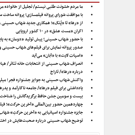
ما مردم خشونت طلبی نیستم/ تجلیل از خانواده مر
با موافقت شورای پروانه فیلمسازی؛ پروانه ساخت سینمایی برای ۷ فی
از «رها» تا «پُتک»؛ همکاری جدید شهاب حسینی 
اکران «مست عشق» در ۱۰ کشور اروپایی
با حضور شهاب حسینی؛ پیش تولید «دومان» به پای
صدور پروانه نمایش برای فیلم‌های شهاب حسینی 
«اسپات لایت» با «آبان» می‌آید
انصراف شهاب حسینی از انتخابات خانه تئاتر/ هی
درباره «رها»/ تاراج
واکنش شهاب حسینی به جوایز جشنواره فجر؛ میلی
یادداشتی برای فیلم «رها»/ جامعه ناکارآمد و پدر
بیست و سومین جشن حافظ برگزیدگانش را شناخت/ 
چهاردهمین حضور بین‌المللی «آخرین حرکت»؛ فیلم
جایزه جشنواره اسپانیایی به «آخرین حرکتِ» شها
توضیح شهاب حسینی درباره صحبت‌هایش در اختتامی