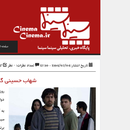
صفحه ا
تاریخ انتشار:1394/07/04 - 17:30
تعداد نظرات: ۰ نظر
کد 
شهاب حسینی گزی
روز
دوا
به 
سین
برن