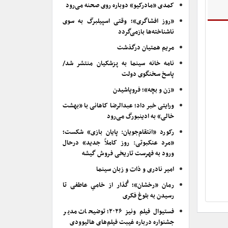
کمدی «مادرکیو» دوباره روی صحنه می‌رود
«روز افشاگری»؛ وقتی اسپیلبرگ به سوی
ناشناخته‌ها بازمی‌گردد
مریم همتیان درگذشت
نامه خانه سینما به پزشکیان منتشر شد/
پاسخ سخنگوی دولت
«زن و بچه»؛ فروپاشیدن
ورایتی خبر داد؛ عبدالرضا کاهانی با «بهشت
خالی» به ادینبورگ می‌رود
رکورد «انتقام‌جویان: پایان بازی» شکست؛
«مرد عنکبوتی: روز کاملاً جدید» درحال
ورود به فهرست تاریخی فروش گیشه
امیر نادری و ذات و زبان سینما
رمان «رخشان»؛ گُذار از خامیِ عاطفی تا
رسیدن به بلوغ فکری
فستیوال فیلم ونیز ۲۰۲۶؛ توضیحات مدیر
جشنواره درباره غیبت فیلم‌های هالیوودی