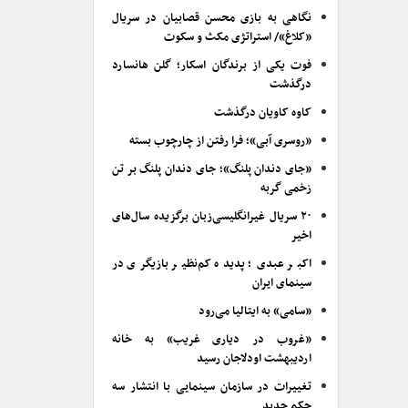
نگاهی به بازی محسن قصابیان در سریال
«کلاغ»/ استراتژی مکث و سکوت
فوت یکی از برندگان اسکار؛ گلن هانسارد
درگذشت
کاوه کاویان درگذشت
«روسری آبی»؛ فرا رفتن از چارچوب بسته
«جای دندان پلنگ»؛ جای دندان پلنگ بر تن
زخمی گربه
۲۰ سریال غیرانگلیسی‌زبان برگزیده سال‌های
اخیر
اکبر عبدی؛ پدیده کم‌نظیر بازیگری در
سینمای ایران
«سامی» به ایتالیا می‌رود
«غروب در دیاری غریب» به خانه
اردیبهشت اودلاجان رسید
تغییرات در سازمان سینمایی با انتشار سه
حکم جدید