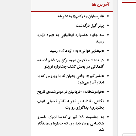
آخرین ها
«ابرسواران مه رکاب» منتشر شد
پیتر گیل درگذشت
سه جایزه جشنواره ایتالیایی به «مرد آرام»
رسید
«بیضایی‌خوانی» به «اژدهاک» رسید
در پنجاه و یکمین دوره برگزاری؛ فیلم قصیده
گلمکانی در بخش کشف جشنواره تورنتو
«نفس‌گیر»؛ وقتی بحران نه با ویروس که با
انکار آغاز می‌شود
«فراموشخانه»؛ قربانیان فراموش‌شده‌ی تاریخ
نگاهی نقادانه بر تجربه تئاتر تعاملی ایوب
بختیاری/ پداگوژی روایت
به مناسبت ۲۸ تیری که سالمرگ خسرو
شکیبایی بود/ دیداری که خاطره‌ای ماندگار
شد