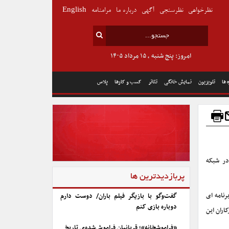
نظرخواهی
نظرسنجی
آگهی
درباره ما
مرامنامه
English
امروز: پنج شنبه , ۱۵ مرداد ۱۴۰۵
 ها
تلویزیون
نمایش خانگی
تئاتر
کسب و کارها
پلاس
در شبکه
پربازدیدترین ها
نامه ای
گفت‌وگو با بازیگر فیلم باران/ دوست دارم
دوباره بازی کنم
اران این
«فراموشخانه»؛ قربانیان فراموش‌شده‌ی تاریخ