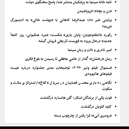
نامه خانه سینما به پزشکیان منتشر شد/ پاسخ سخنگوی دولت
«زن و بچه»؛ فروپاشیدن
ورایتی خبر داد؛ عبدالرضا کاهانی با «بهشت خالی» به ادینبورگ
می‌رود
رکورد «انتقام‌جویان: پایان بازی» شکست؛ «مرد عنکبوتی: روز کاملاً
جدید» درحال ورود به فهرست تاریخی فروش گیشه
امیر نادری و ذات و زبان سینما
رمان «رخشان»؛ گُذار از خامیِ عاطفی تا رسیدن به بلوغ فکری
فستیوال فیلم ونیز ۲۰۲۶؛ توضیحات مدیر جشنواره درباره غیبت
فیلم‌های هالیوودی
نگاهی به بازی محسن قصابیان در سریال «کلاغ»/ استراتژی مکث و
سکوت
فوت یکی از برندگان اسکار؛ گلن هانسارد درگذشت
کاوه کاویان درگذشت
«روسری آبی»؛ فرا رفتن از چارچوب بسته