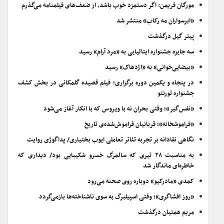
مورگان فریمن: اگر دستمزد خوب باشد، از ضعف‌های فیلمنامه می‌گذرم
«ابرسواران مه رکاب» منتشر شد
پیتر گیل درگذشت
سه جایزه جشنواره ایتالیایی به «مرد آرام» رسید
«بیضایی‌خوانی» به «اژدهاک» رسید
در پنجاه و یکمین دوره برگزاری؛ فیلم قصیده گلمکانی در بخش کشف
جشنواره تورنتو
«نفس‌گیر»؛ وقتی بحران نه با ویروس که با انکار آغاز می‌شود
«فراموشخانه»؛ قربانیان فراموش‌شده‌ی تاریخ
نگاهی نقادانه بر تجربه تئاتر تعاملی ایوب بختیاری/ پداگوژی روایت
به مناسبت ۲۸ تیری که سالمرگ خسرو شکیبایی بود/ دیداری که
خاطره‌ای ماندگار شد
کمدی «مادرکیو» دوباره روی صحنه می‌رود
«روز افشاگری»؛ وقتی اسپیلبرگ به سوی ناشناخته‌ها بازمی‌گردد
مریم همتیان درگذشت