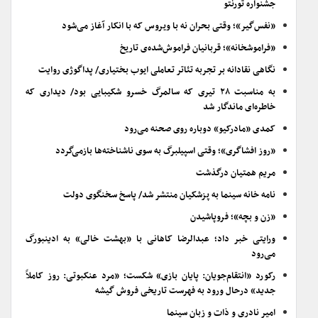
جشنواره تورنتو
«نفس‌گیر»؛ وقتی بحران نه با ویروس که با انکار آغاز می‌شود
«فراموشخانه»؛ قربانیان فراموش‌شده‌ی تاریخ
نگاهی نقادانه بر تجربه تئاتر تعاملی ایوب بختیاری/ پداگوژی روایت
به مناسبت ۲۸ تیری که سالمرگ خسرو شکیبایی بود/ دیداری که
خاطره‌ای ماندگار شد
کمدی «مادرکیو» دوباره روی صحنه می‌رود
«روز افشاگری»؛ وقتی اسپیلبرگ به سوی ناشناخته‌ها بازمی‌گردد
مریم همتیان درگذشت
نامه خانه سینما به پزشکیان منتشر شد/ پاسخ سخنگوی دولت
«زن و بچه»؛ فروپاشیدن
ورایتی خبر داد؛ عبدالرضا کاهانی با «بهشت خالی» به ادینبورگ
می‌رود
رکورد «انتقام‌جویان: پایان بازی» شکست؛ «مرد عنکبوتی: روز کاملاً
جدید» درحال ورود به فهرست تاریخی فروش گیشه
امیر نادری و ذات و زبان سینما