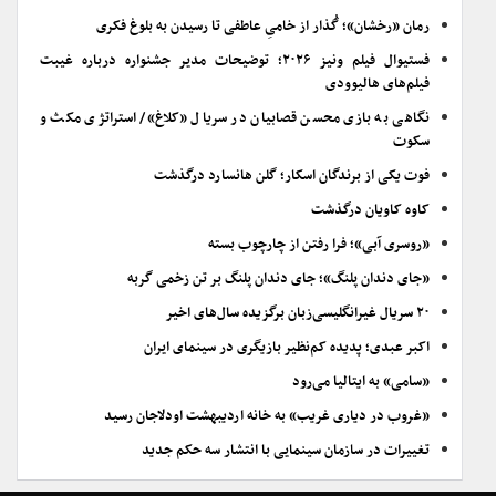
رمان «رخشان»؛ گُذار از خامیِ عاطفی تا رسیدن به بلوغ فکری
فستیوال فیلم ونیز ۲۰۲۶؛ توضیحات مدیر جشنواره درباره غیبت
فیلم‌های هالیوودی
نگاهی به بازی محسن قصابیان در سریال «کلاغ»/ استراتژی مکث و
سکوت
فوت یکی از برندگان اسکار؛ گلن هانسارد درگذشت
کاوه کاویان درگذشت
«روسری آبی»؛ فرا رفتن از چارچوب بسته
«جای دندان پلنگ»؛ جای دندان پلنگ بر تن زخمی گربه
۲۰ سریال غیرانگلیسی‌زبان برگزیده سال‌های اخیر
اکبر عبدی؛ پدیده کم‌نظیر بازیگری در سینمای ایران
«سامی» به ایتالیا می‌رود
«غروب در دیاری غریب» به خانه اردیبهشت اودلاجان رسید
تغییرات در سازمان سینمایی با انتشار سه حکم جدید