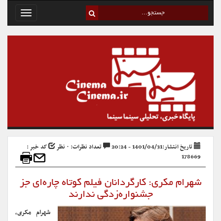
Toggle
avigation
تاریخ انتشار:1401/04/31 - 20:24
تعداد نظرات: ۰ نظر
کد خبر :
178669
شهرام مکری: کارگردانان فیلم کوتاه چاره‌ای جز
جشنواره‌زدگی ندارند
شهرام مکری،