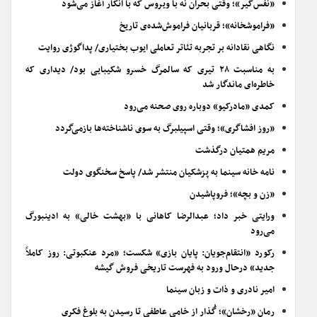
«نفس‌گیر»؛ وقتی بحران نه با ویروس که با انکار آغاز می‌شود
«فراموشخانه»؛ قربانیان فراموش‌شده‌ی تاریخ
نگاهی نقادانه بر تجربه تئاتر تعاملی ایوب بختیاری/ پداگوژی روایت
به مناسبت ۲۸ تیری که سالمرگ خسرو شکیبایی بود/ دیداری که
خاطره‌ای ماندگار شد
کمدی «مادرکیو» دوباره روی صحنه می‌رود
«روز افشاگری»؛ وقتی اسپیلبرگ به سوی ناشناخته‌ها بازمی‌گردد
مریم همتیان درگذشت
نامه خانه سینما به پزشکیان منتشر شد/ پاسخ سخنگوی دولت
«زن و بچه»؛ فروپاشیدن
ورایتی خبر داد؛ عبدالرضا کاهانی با «بهشت خالی» به ادینبورگ
می‌رود
رکورد «انتقام‌جویان: پایان بازی» شکست؛ «مرد عنکبوتی: روز کاملاً
جدید» درحال ورود به فهرست تاریخی فروش گیشه
امیر نادری و ذات و زبان سینما
رمان «رخشان»؛ گُذار از خامیِ عاطفی تا رسیدن به بلوغ فکری