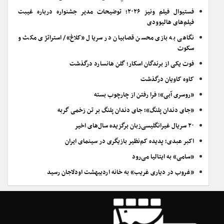
فستیوال فیلم ونیز ۲۰۲۶؛ توضیحات مدیر جشنواره درباره غیبت
فیلم‌های هالیوودی
نگاهی به بازی محسن قصابیان در سریال «کلاغ»/ استراتژی مکث و
سکوت
فوت یکی از برندگان اسکار؛ گلن هانسارد درگذشت
کاوه کاویان درگذشت
«روسری آبی»؛ فرا رفتن از چارچوب بسته
«جای دندان پلنگ»؛ جای دندان پلنگ بر تن زخمی گربه
۲۰ سریال غیرانگلیسی‌زبان برگزیده سال‌های اخیر
اکبر عبدی؛ پدیده کم‌نظیر بازیگری در سینمای ایران
«سامی» به ایتالیا می‌رود
«غروب در دیاری غریب» به خانه اردیبهشت اودلاجان رسید