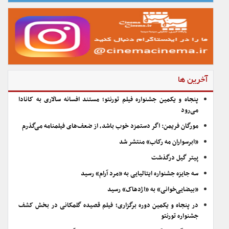
آخرین ها
پنجاه و یکمین جشنواره فیلم تورنتو؛ مستند افسانه سالاری به کانادا
می‌رود
مورگان فریمن: اگر دستمزد خوب باشد، از ضعف‌های فیلمنامه می‌گذرم
«ابرسواران مه رکاب» منتشر شد
پیتر گیل درگذشت
سه جایزه جشنواره ایتالیایی به «مرد آرام» رسید
«بیضایی‌خوانی» به «اژدهاک» رسید
در پنجاه و یکمین دوره برگزاری؛ فیلم قصیده گلمکانی در بخش کشف
جشنواره تورنتو