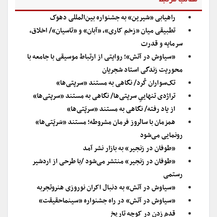
مطالب مرتبط
راهیابی «شیرین» به جشنواره بین‌المللی دهوک
تطبیقی میان «زخم کاری»، «آبان» و «تاسیان»/ اخلاق،
سرمایه و قدرت
«سیاوش در آتش»؛ روایتی از ارتباط موسیقی با جامعه با
محوریت زندگی استاد شجریان
تک‌سواران کُرد/ نگاهی به مستند «سرپتی‌ها»
تراژدی تنهاییِ سرپتی‌ها/ نگاهی به مستند «سرپتی‌ها»
از یاد رفته/ نگاهی به مستند «سرپَتی‌ها»
همزمان با سالروز فرمان مشروطه؛ مستند «سَرپَتی‌ها»
رونمایی می‌شود
«طوفان در زنجیر» به بازار نشر آمد
«طوفان در زنجیر» منتشر می‌شود /با طرحی از اردشیر
رستمی
«سیاوش در آتش» به دنبال اکران نوروزی هنروتجربه
«سیاوش در آتش» در راه جشنواره «سینماحقیقت»
قدم زدن در کوچه تاریخ