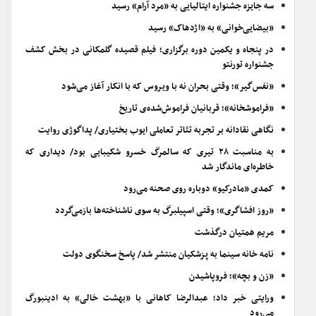
سه جایزه جشنواره ایتالیایی به «مرد آرام» رسید
«بیضایی‌خوانی» به «اژدهاک» رسید
در پنجاه و یکمین دوره برگزاری؛ فیلم قصیده گلمکانی در بخش کشف
جشنواره تورنتو
«نفس‌گیر»؛ وقتی بحران نه با ویروس که با انکار آغاز می‌شود
«فراموشخانه»؛ قربانیان فراموش‌شده‌ی تاریخ
نگاهی نقادانه بر تجربه تئاتر تعاملی ایوب بختیاری/ پداگوژی روایت
به مناسبت ۲۸ تیری که سالمرگ خسرو شکیبایی بود/ دیداری که
خاطره‌ای ماندگار شد
کمدی «مادرکیو» دوباره روی صحنه می‌رود
«روز افشاگری»؛ وقتی اسپیلبرگ به سوی ناشناخته‌ها بازمی‌گردد
مریم همتیان درگذشت
نامه خانه سینما به پزشکیان منتشر شد/ پاسخ سخنگوی دولت
«زن و بچه»؛ فروپاشیدن
ورایتی خبر داد؛ عبدالرضا کاهانی با «بهشت خالی» به ادینبورگ
می‌رود