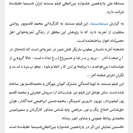
مسابقه ملی یازدهمین جشنواره بین‌المللی فیلم مستند ایران «سینما حقیقت»
شرکت دارد.
به گزارش
سینماسینما
، این فیلم مستند به کارگردانی محمد قاسم‌پور روایتی
متفاوت از تعزیه دارد که با پژوهش این محقق از زندگی تعزیه‌خوانی اهل
حصیرآباد اهواز ساخته‌شده است.
«صحنه آخر» داستان یعقوب بازیگر نقش شمر در تعزیه‌ای است که تابه‌حال در
آن صحنه آخر – بریدن سر امام حسین(ع) رخ نداده است- حالا گروهی از
هیئت‌امنا می‌خواهند با برنامه‌ای این کار انجام شود. یعقوب مردد است و
نگران اجرای صحنه آخر…
این فیلم مستند به تهیه‌کنندگی مشترک کیوان مهرگان و محمدقاسم پور ساخته
شده است. سایر عوامل این فیلم نیز عبارت‌اند از؛ سروش حضرتی و محمد قاسم
پور فیلم‌بردار، بهروز داروری تدوینگر، محمدحسین ابراهیمی صداگذار، هوتن
حق‌شناس اصلاح رنگ و نور، مرتضی پایه شناس مشاور کارگردان و سمیرامیس
محمدی روابط عمومی و مشاور امور رسانه.
نخستین نمایش این اثر در یازدهمین جشنواره بین‌المللی«سینما حقیقت» است