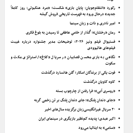
رکورد «انتقام‌جویان: پایان بازی» شکست؛ «مرد عنکبوتی: روز کاملاً
جدید» درحال ورود به فهرست تاریخی فروش گیشه
امیر نادری و ذات و زبان سینما
رمان «رخشان»؛ گُذار از خامیِ عاطفی تا رسیدن به بلوغ فکری
فستیوال فیلم ونیز ۲۰۲۶؛ توضیحات مدیر جشنواره درباره غیبت
فیلم‌های هالیوودی
نگاهی به بازی محسن قصابیان در سریال «کلاغ»/ استراتژی مکث و
سکوت
فوت یکی از برندگان اسکار؛ گلن هانسارد درگذشت
کاوه کاویان درگذشت
«روسری آبی»؛ فرا رفتن از چارچوب بسته
«جای دندان پلنگ»؛ جای دندان پلنگ بر تن زخمی گربه
۲۰ سریال غیرانگلیسی‌زبان برگزیده سال‌های اخیر
اکبر عبدی؛ پدیده کم‌نظیر بازیگری در سینمای ایران
«سامی» به ایتالیا می‌رود