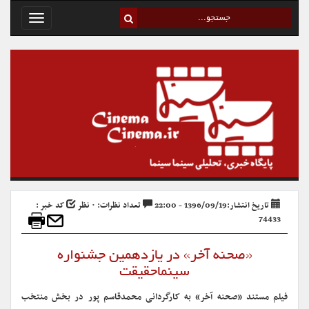
Toggle
avigation
تاریخ انتشار:1396/09/19 - 22:00
تعداد نظرات: ۰ نظر
کد خبر :
74433
«صحنه آخر» در یازدهمین جشنواره
سینماحقیقت
فیلم مستند «صحنه آخر» به کارگردانی محمدقاسم پور در بخش منتخب