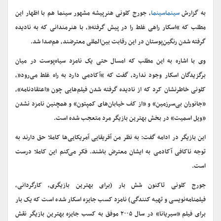
به گزارش
سینماسینما
، جورج کلونی هنرپیشه مشهور سینما هم با اظهار این
مطلب که “اسکار راهی غلط را در پیش گرفته”، با هنرمندانی که به نادیده
گرفته شدن رنگین‌پوستان در این رقابت بین‌المللی معترضند، هم‌صدا شد.
وی با اشاره به این مطلب که امسال حتی یک نامزد سیاه‌پوست در میان
برگزیدگان اسکار وجود ندارد، گفت که “آکادمی دارد به راه غلط می‌رود”،
کلونی خاطرنشان کرد که از نادیده گرفته شدن فیلم‌هایی چون «اعتقادنامه»،
«جانوران بی‌سرزمین» و «از کف خیابان‌های کمپتون» و همچنین نامزد نشدن
«ویل اسمیت» در بخش بهترین بازیگر مرد متعجب شده است.
این بازیگر در ادامه گفت: به نظر من آفریقایی آمریکایی‌ها کاملا حق دارند به
توجه ناکافی آکادمی به ایشان معترض باشند. فکر می‌کنم این کاملا درست
است.
جورج کلونی تاکنون شش بار (برای بهترین بازیگری، کارگردانی،
فیلمنامه‌نویسی و تهیه کنندگی) نامزد کسب جایزه اسکار شده است که یک بار
برای فیلم «سیریانا» در سال ۲۰۰۵ موفق به کسب جایزه بهترین بازیگر نقش