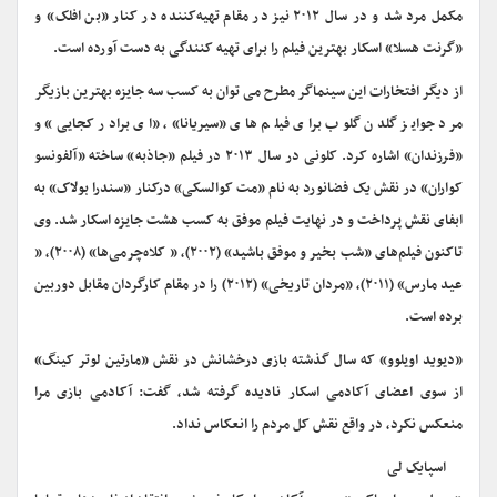
مکمل مرد شد و در سال ۲۰۱۲ نیز در مقام تهیه‌کننده در کنار «بن افلک» و
«گرنت هسلا» اسکار بهترین فیلم را برای تهیه کنندگی به دست آورده است.
از دیگر افتخارات این سینماگر مطرح می توان به کسب سه جایزه بهترین بازیگر
مرد جوایز گلدن گلوب برای فیلم های «سیریانا»، «ای برادر کجایی» و
«فرزندان» اشاره کرد. کلونی در سال ۲۰۱۳ در فیلم «جاذبه» ساخته «آلفونسو
کواران» در نقش یک فضانورد به نام «مت کوالسکی» درکنار «سندرا بولاک» به
ابفای نقش پرداخت و در نهایت فیلم موفق به کسب هشت جایزه اسکار شد. وی
تاکنون فیلم‌های «شب بخیر و موفق باشید» (۲۰۰۲)، « کلاه‌چرمی‌ها» (۲۰۰۸)، «
عید مارس» (۲۰۱۱)، «مردان تاریخی» (۲۰۱۲) را در مقام کارگردان مقابل دوربین
برده است.
«دیوید اویلوو» که سال گذشته بازی درخشانش در نقش «مارتین لوتر کینگ»
از سوی اعضای آکادمی اسکار نادیده گرفته شد، گفت: آکادمی بازی مرا
منعکس نکرد، در واقع نقش کل مردم را انعکاس نداد.
اسپایک لی