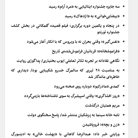
سه جایزه جشنواره ایتالیایی به «مرد آرام» رسید
«بیضایی‌خوانی» به «اژدهاک» رسید
در پنجاه و یکمین دوره برگزاری؛ فیلم قصیده گلمکانی در بخش کشف
جشنواره تورنتو
«نفس‌گیر»؛ وقتی بحران نه با ویروس که با انکار آغاز می‌شود
«فراموشخانه»؛ قربانیان فراموش‌شده‌ی تاریخ
نگاهی نقادانه بر تجربه تئاتر تعاملی ایوب بختیاری/ پداگوژی روایت
به مناسبت ۲۸ تیری که سالمرگ خسرو شکیبایی بود/ دیداری که
خاطره‌ای ماندگار شد
کمدی «مادرکیو» دوباره روی صحنه می‌رود
«روز افشاگری»؛ وقتی اسپیلبرگ به سوی ناشناخته‌ها بازمی‌گردد
مریم همتیان درگذشت
نامه خانه سینما به پزشکیان منتشر شد/ پاسخ سخنگوی دولت
«زن و بچه»؛ فروپاشیدن
ورایتی خبر داد؛ عبدالرضا کاهانی با «بهشت خالی» به ادینبورگ