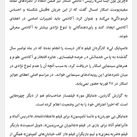
«چریل بون ایساکس» رییس آکادمی اسکار نیز ضمن انتقاد از نامزدهای تماما
سفیدپوست اسکار امسال گفت که از این جریان “قلبش شکسته و احساس
فرسودگی” می‌کند و عنوان کرد: آکادمی باید تغییرات اساسی در اعضای
آکادمی ایجاد کند و رای‌دهندگانی با تنوع نژادی بیشتر به آکادمی معرفی
شوند.
«اسپایک لی» کارگردان فیلم «کارِ درست را انجام بده» که در ماه نوامبر سال
گذشته به پاس خدماتش در عرصه فیلمسازی، جایزه افتخاری آکادمی علوم و
هنرهای سینمایی اسکار را دریافت کرد، به سبب آنچه آن را عدم تنوع نژادی در
میان نامزدهای این رویدادهای سینمایی خواند، در مراسم اصلی اعطای جوایز
اسکار در ۲۸ فوریه حضور نمی‌یابد.
به گزارش گاردین‌، «مایکل مور» فیلمساز صاحب‌نام هم از دیگر چهره‌هایی
است که اخیرا اعتراض خود را به این وضعیت اعلام کرده است.
«مایکل.بی جوردن» و «تسا تامپسون» برای فیلم «اعتقادنامه»، «ادریس آلبا» و
«آبراهام آتا» برای بازی در فیلم «جانوران بی‌سرزمین»، «ویل اسمیت» بازیگر
فیلم «ضربه مغزی» و تیم بازیگران فیلم «از کف خیابان‌های کمپتون» همگی از