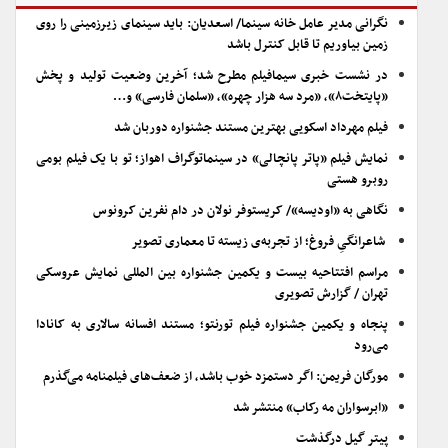
نگرانی مدیر عامل خانه سینما/ اسعدیان: باید سینمای زیرزمینی را روی
زمین بیاوریم تا قابل کنترل باشد
در نشست خبری سیمافیلم مطرح شد؛ آخرین وضعیت تولید و پخش
«پایتخت۸»، «مرد سه هزار چهره»، «سلمان فارسی» و…
فیلم مهرداد اسکویی بهترین مستند جشنواره دوربان شد
نمایش فیلم «پاتر پانچالی» در سینماتوگراف اهواز؛ تو با یک فیلم بومی
روبرو هستی
نگاهی به «اودیسه»/ کریستوفر نولان در دام نفرین کرونوس
شاعرانگیِ فروغ؛ از تجربه‌ی زیسته تا معماری تصویر
مراسم افتتاحیه بیست و یکمین جشنواره بین المللی نمایش عروسکی
تهران / گزارش تصویری
پنجاه و یکمین جشنواره فیلم تورنتو؛ مستند افسانه سالاری به کانادا
می‌رود
مورگان فریمن: اگر دستمزد خوب باشد، از ضعف‌های فیلمنامه می‌گذرم
«ابرسواران مه رکاب» منتشر شد
پیتر گیل درگذشت